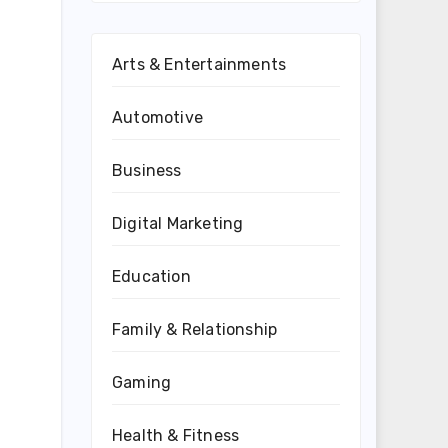
Arts & Entertainments
Automotive
Business
Digital Marketing
Education
Family & Relationship
Gaming
Health & Fitness