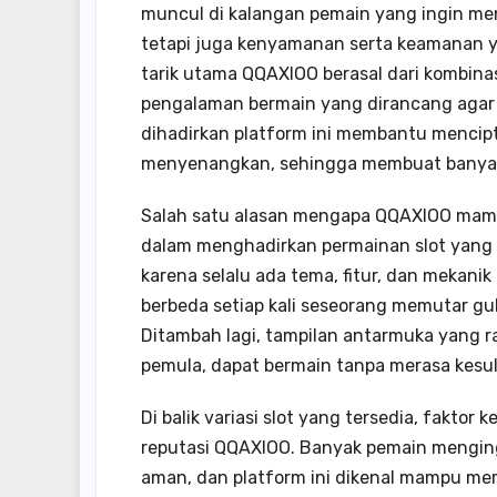
muncul di kalangan pemain yang ingin me
tetapi juga kenyamanan serta keamanan y
tarik utama QQAXIOO berasal dari kombinas
pengalaman bermain yang dirancang agar
dihadirkan platform ini membantu mencipt
menyenangkan, sehingga membuat banyak 
Salah satu alasan mengapa QQAXIOO mampu
dalam menghadirkan permainan slot yang v
karena selalu ada tema, fitur, dan mekanik
berbeda setiap kali seseorang memutar gu
Ditambah lagi, tampilan antarmuka yang 
pemula, dapat bermain tanpa merasa kesu
Di balik variasi slot yang tersedia, fakto
reputasi QQAXIOO. Banyak pemain menging
aman, dan platform ini dikenal mampu me