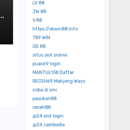
LV 88
JW 88
tr88
https://okwin88.info
789 WIN
QS 88
situs slot online
puas69 login
MANTUL138 Daftar
RECEH69 Mahjong Ways
coba di sini
pasukan88
receh88
jp24 slot login
jp24 cambodia