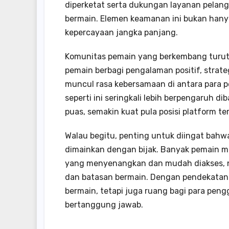
diperketat serta dukungan layanan pelang
bermain. Elemen keamanan ini bukan han
kepercayaan jangka panjang.
Komunitas pemain yang berkembang turut
pemain berbagi pengalaman positif, strat
muncul rasa kebersamaan di antara para 
seperti ini seringkali lebih berpengaruh 
puas, semakin kuat pula posisi platform te
Walau begitu, penting untuk diingat bahw
dimainkan dengan bijak. Banyak pemain m
yang menyenangkan dan mudah diakses, n
dan batasan bermain. Dengan pendekatan
bermain, tetapi juga ruang bagi para pen
bertanggung jawab.