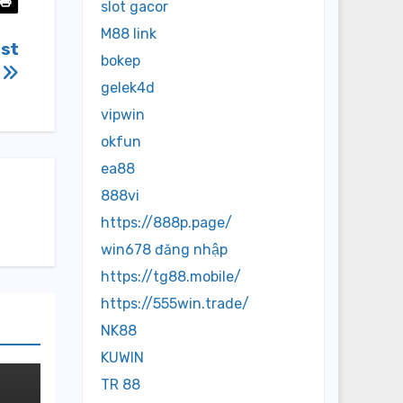
slot gacor
M88 link
est
bokep
s
gelek4d
vipwin
okfun
ea88
888vi
https://888p.page/
win678 đăng nhập
https://tg88.mobile/
https://555win.trade/
NK88
KUWIN
TR 88