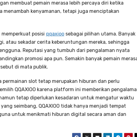
gan membuat pemain merasa lebih percaya diri ketika
ya menambah kenyamanan, tetapi juga menciptakan
 memperkuat posisi
qqaxioo
sebagai pilihan utama. Banyak
egi, atau sekadar cerita keberuntungan mereka, sehingga
pengguna. Reputasi yang tumbuh dari pengalaman nyata
dibandingkan promosi apa pun. Semakin banyak pemain meras
rsebut di mata publik.
a permainan slot tetap merupakan hiburan dan perlu
emilih QQAXIOO karena platform ini memberikan pengalam
amun tetap diperlukan kesadaran untuk mengatur waktu
 yang seimbang, QQAXIOO tidak hanya menjadi tempat
gguna untuk menikmati hiburan digital secara aman dan