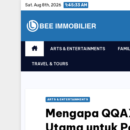
Skip
Sat. Aug 8th, 2026
1:45:34 AM
to
content
ARTS & ENTERTAINMENTS
FAMIL
TRAVEL & TOURS
ARTS & ENTERTAINMENTS
Mengapa QQAXI
Utama untuk P