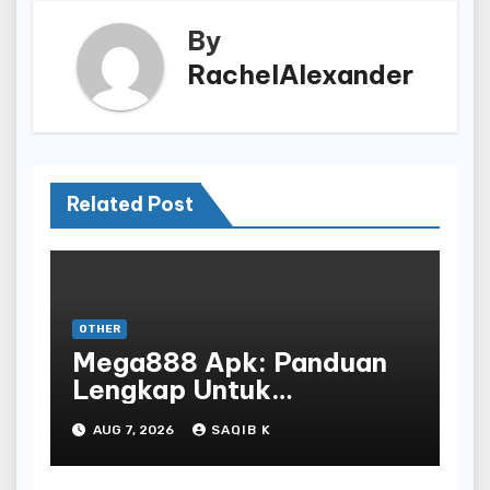
By
RachelAlexander
Related Post
OTHER
Mega888 Apk: Panduan
Lengkap Untuk
Mengunduh, Instalasi, Dan
AUG 7, 2026
SAQIB K
Bermain Slot Online
Terpopuler