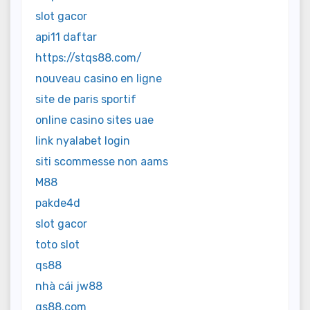
slot gacor
api11 daftar
https://stqs88.com/
nouveau casino en ligne
site de paris sportif
online casino sites uae
link nyalabet login
siti scommesse non aams
M88
pakde4d
slot gacor
toto slot
qs88
nhà cái jw88
qs88.com