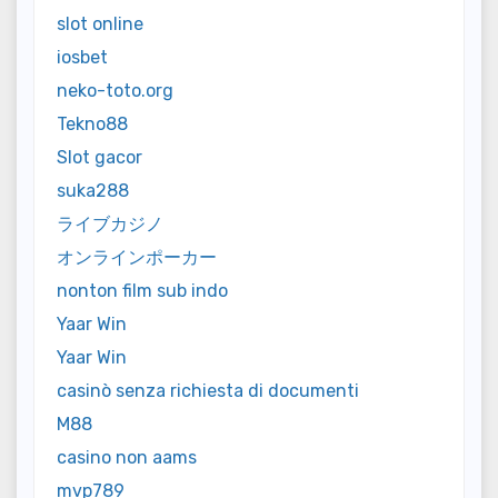
slot online
iosbet
neko-toto.org
Tekno88
Slot gacor
suka288
ライブカジノ
オンラインポーカー
nonton film sub indo
Yaar Win
Yaar Win
casinò senza richiesta di documenti
M88
casino non aams
mvp789