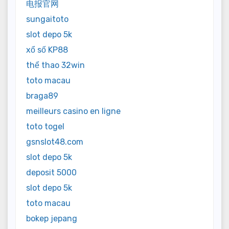
电报官网
sungaitoto
slot depo 5k
xổ số KP88
thể thao 32win
toto macau
braga89
meilleurs casino en ligne
toto togel
gsnslot48.com
slot depo 5k
deposit 5000
slot depo 5k
toto macau
bokep jepang