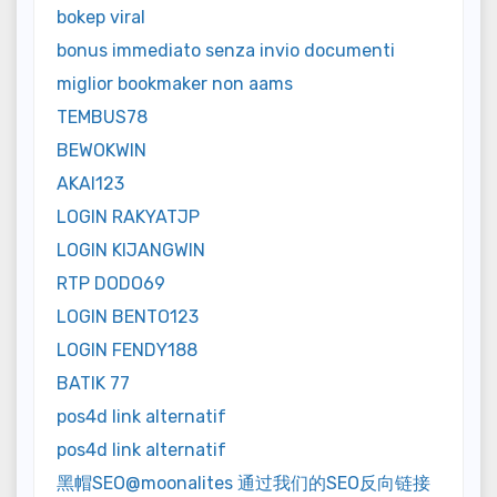
bokep viral
bonus immediato senza invio documenti
miglior bookmaker non aams
TEMBUS78
BEWOKWIN
AKAI123
LOGIN RAKYATJP
LOGIN KIJANGWIN
RTP DODO69
LOGIN BENTO123
LOGIN FENDY188
BATIK 77
pos4d link alternatif
pos4d link alternatif
黑帽SEO@moonalites 通过我们的SEO反向链接