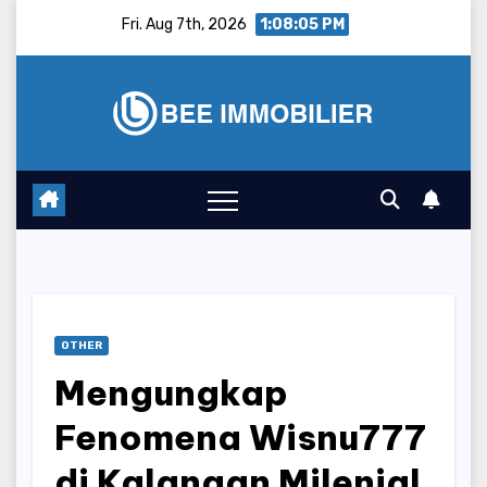
Skip
Fri. Aug 7th, 2026
1:08:06 PM
to
content
OTHER
Mengungkap
Fenomena Wisnu777
di Kalangan Milenial