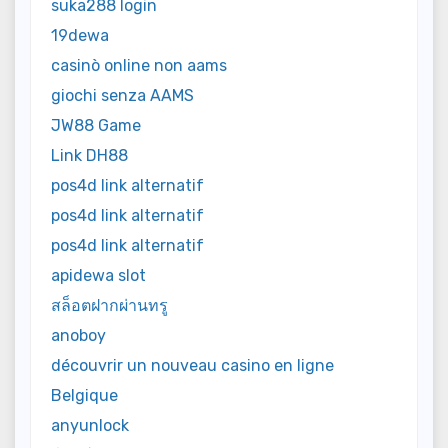
suka288 login
19dewa
casinò online non aams
giochi senza AAMS
JW88 Game
Link DH88
pos4d link alternatif
pos4d link alternatif
pos4d link alternatif
apidewa slot
สล็อตฝากผ่านทรู
anoboy
découvrir un nouveau casino en ligne
Belgique
anyunlock