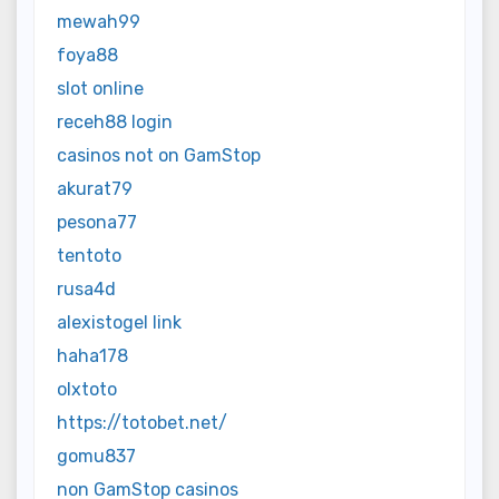
mewah99
foya88
slot online
receh88 login
casinos not on GamStop
akurat79
pesona77
tentoto
rusa4d
alexistogel link
haha178
olxtoto
https://totobet.net/
gomu837
non GamStop casinos