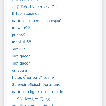
おすすめ オンラインカジノ
Bitcoin casinos
casino sin licencia en españa
mewah99
puas69
mantul138
slot777
slot gacor
slot gacor
omacuan
https://nonton21.team/
Schweinefleisch Dortmund
casino en ligne retrait rapide
コインポーカー 使い方
オンラインカジノ サイト