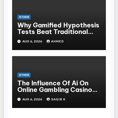
OTHER
Why Gamified Hypothesis
Tests Beat Traditional
Meditate Methods
AUG 6, 2026
AHMED
OTHER
The Influence Of Ai On
Online Gambling Casino
Experiences
AUG 6, 2026
SAQIB K