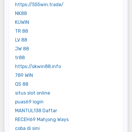
https://555win.trade/
NK88
KUWIN
TR 88
LV 88
JW 88
tr88
https://okwin88.info
789 WIN
QS 88
situs slot online
puas69 login
MANTUL138 Daftar
RECEH69 Mahjong Ways
coba di sini