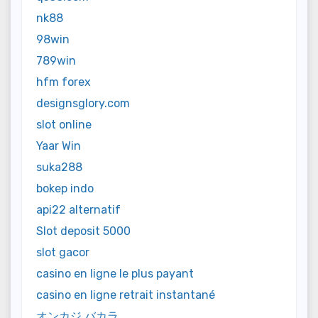
nk88
98win
789win
hfm forex
designsglory.com
slot online
Yaar Win
suka288
bokep indo
api22 alternatif
Slot deposit 5000
slot gacor
casino en ligne le plus payant
casino en ligne retrait instantané
オンカジ バカラ