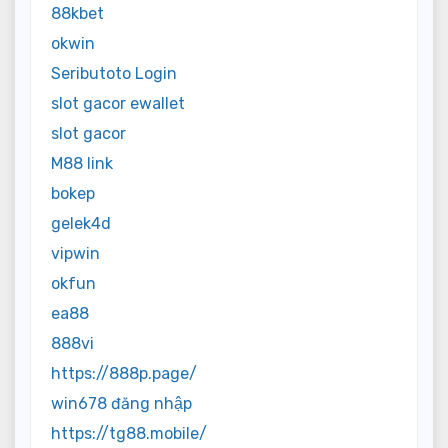
88kbet
okwin
Seributoto Login
slot gacor ewallet
slot gacor
M88 link
bokep
gelek4d
vipwin
okfun
ea88
888vi
https://888p.page/
win678 đăng nhập
https://tg88.mobile/