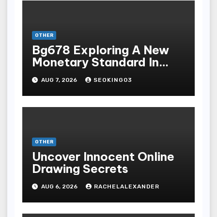
OTHER
Bg678 Exploring A New
Monetary Standard In
Bodoni Online
AUG 7, 2026
SEOKING03
Entertainment
OTHER
Uncover Innocent Online
Drawing Secrets
AUG 6, 2026
RACHELALEXANDER