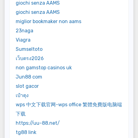
giochi senza AAMS
giochi senza AAMS
miglior bookmaker non aams
23naga
Viagra
Sumseltoto
เว็บตรง2026
non gamstop casinos uk
Jun88 com
slot gacor
เป๋าตุง
wps 中文下载官网-wps office 繁體免費版电脑端
下载
https://uu-88.net/
tg88 link