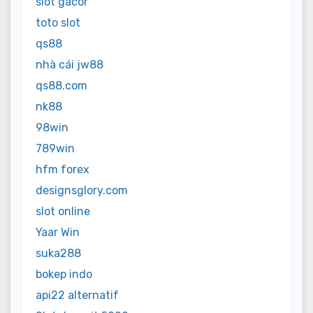
slot gacor
toto slot
qs88
nhà cái jw88
qs88.com
nk88
98win
789win
hfm forex
designsglory.com
slot online
Yaar Win
suka288
bokep indo
api22 alternatif