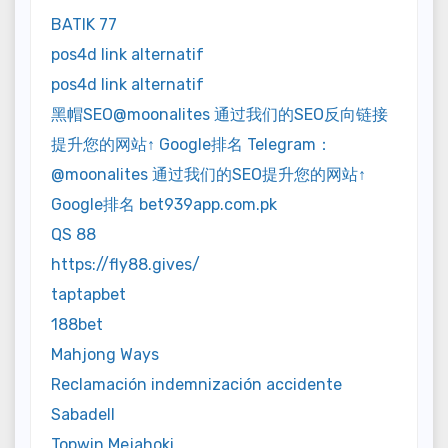
BATIK 77
pos4d link alternatif
pos4d link alternatif
黑帽SEO@moonalites 通过我们的SEO反向链接
提升您的网站↑ Google排名 Telegram：
@moonalites 通过我们的SEO提升您的网站↑
Google排名 bet939app.com.pk
QS 88
https://fly88.gives/
taptapbet
188bet
Mahjong Ways
Reclamación indemnización accidente
Sabadell
Topwin Mejahoki