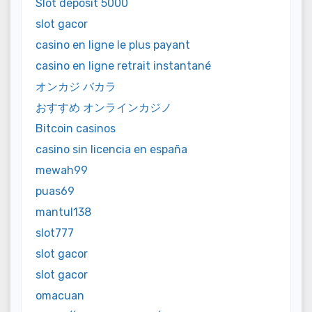
Slot deposit 5000
slot gacor
casino en ligne le plus payant
casino en ligne retrait instantané
オンカジ バカラ
おすすめ オンラインカジノ
Bitcoin casinos
casino sin licencia en españa
mewah99
puas69
mantul138
slot777
slot gacor
slot gacor
omacuan