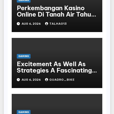
GAMING
Perkembangan Kasino
Online Di Tanah Air Tahun
Terbaru
AUG 6, 2026
TALHA013
GAMING
Excitement As Well As
Strategies A Fascinating
World Of On-line Casinos
AUG 6, 2026
QUADRO_BIKE
GAMING