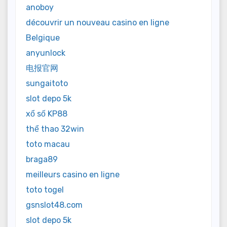
anoboy
découvrir un nouveau casino en ligne
Belgique
anyunlock
电报官网
sungaitoto
slot depo 5k
xổ số KP88
thể thao 32win
toto macau
braga89
meilleurs casino en ligne
toto togel
gsnslot48.com
slot depo 5k