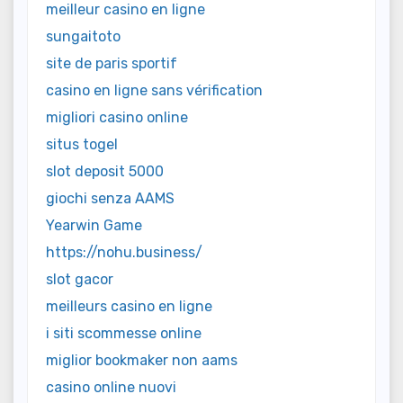
meilleur casino en ligne
sungaitoto
site de paris sportif
casino en ligne sans vérification
migliori casino online
situs togel
slot deposit 5000
giochi senza AAMS
Yearwin Game
https://nohu.business/
slot gacor
meilleurs casino en ligne
i siti scommesse online
miglior bookmaker non aams
casino online nuovi