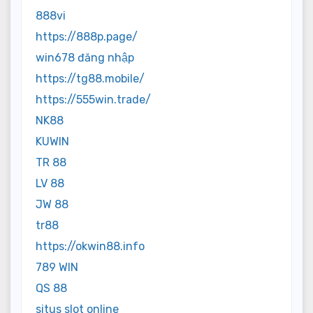
888vi
https://888p.page/
win678 đăng nhập
https://tg88.mobile/
https://555win.trade/
NK88
KUWIN
TR 88
LV 88
JW 88
tr88
https://okwin88.info
789 WIN
QS 88
situs slot online