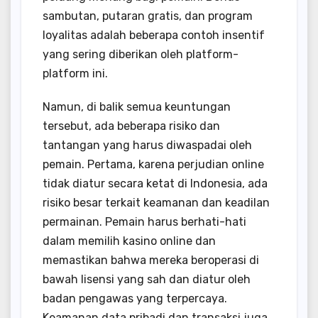
sambutan, putaran gratis, dan program
loyalitas adalah beberapa contoh insentif
yang sering diberikan oleh platform-
platform ini.
Namun, di balik semua keuntungan
tersebut, ada beberapa risiko dan
tantangan yang harus diwaspadai oleh
pemain. Pertama, karena perjudian online
tidak diatur secara ketat di Indonesia, ada
risiko besar terkait keamanan dan keadilan
permainan. Pemain harus berhati-hati
dalam memilih kasino online dan
memastikan bahwa mereka beroperasi di
bawah lisensi yang sah dan diatur oleh
badan pengawas yang terpercaya.
Keamanan data pribadi dan transaksi juga