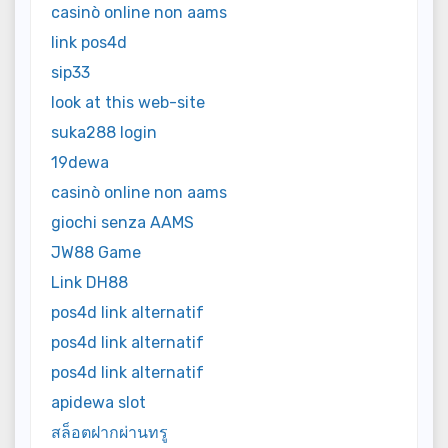
casinò online non aams
link pos4d
sip33
look at this web-site
suka288 login
19dewa
casinò online non aams
giochi senza AAMS
JW88 Game
Link DH88
pos4d link alternatif
pos4d link alternatif
pos4d link alternatif
apidewa slot
สล็อตฝากผ่านทรู