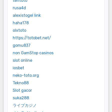
tentoto
rusa4d
alexistogel link
haha178
olxtoto
https://totobet.net/
gomu837
non GamStop casinos
slot online
iosbet
neko-toto.org
Tekno88
Slot gacor
suka288
ライブカジノ