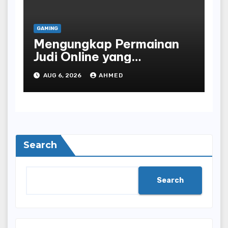
GAMING
Mengungkap Permainan
Judi Online yang
Terselubung
AUG 6, 2026
AHMED
Search
Search