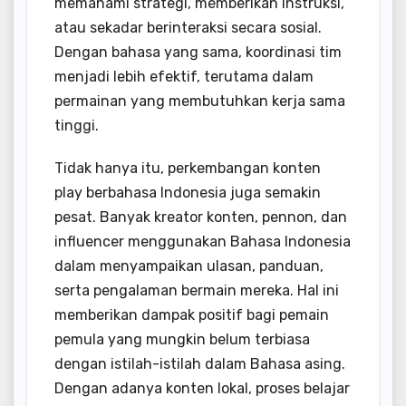
memahami strategi, memberikan instruksi,
atau sekadar berinteraksi secara sosial.
Dengan bahasa yang sama, koordinasi tim
menjadi lebih efektif, terutama dalam
permainan yang membutuhkan kerja sama
tinggi.
Tidak hanya itu, perkembangan konten
play berbahasa Indonesia juga semakin
pesat. Banyak kreator konten, pennon, dan
influencer menggunakan Bahasa Indonesia
dalam menyampaikan ulasan, panduan,
serta pengalaman bermain mereka. Hal ini
memberikan dampak positif bagi pemain
pemula yang mungkin belum terbiasa
dengan istilah-istilah dalam Bahasa asing.
Dengan adanya konten lokal, proses belajar