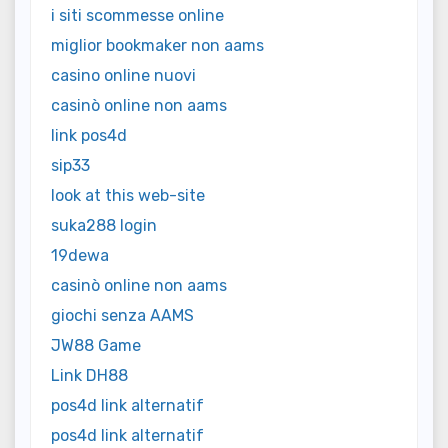
i siti scommesse online
miglior bookmaker non aams
casino online nuovi
casinò online non aams
link pos4d
sip33
look at this web-site
suka288 login
19dewa
casinò online non aams
giochi senza AAMS
JW88 Game
Link DH88
pos4d link alternatif
pos4d link alternatif