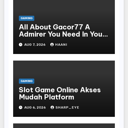
GAMING
All About Gacor77 A
Admirer You Need In Your
Corner
AUG 7, 2026
HAANI
GAMING
Slot Game Online Akses
Mudah Platform
AUG 6, 2026
SHARP_EYE