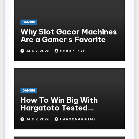
GAMING
Why Slot Gacor Machines
Are a Gamer s Favorite
AUG 7, 2026
SHARP_EYE
GAMING
How To Win Big With
Hargatoto Tested
Strategies For Beginners
AUG 7, 2026
HAROONARSHAD