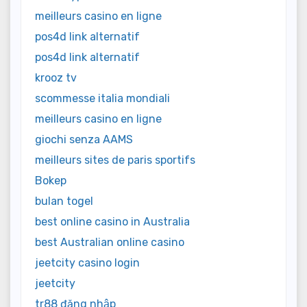
meilleurs casino en ligne
pos4d link alternatif
pos4d link alternatif
krooz tv
scommesse italia mondiali
meilleurs casino en ligne
giochi senza AAMS
meilleurs sites de paris sportifs
Bokep
bulan togel
best online casino in Australia
best Australian online casino
jeetcity casino login
jeetcity
tr88 đăng nhập