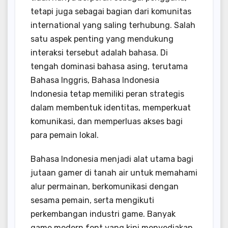
tetapi juga sebagai bagian dari komunitas
international yang saling terhubung. Salah
satu aspek penting yang mendukung
interaksi tersebut adalah bahasa. Di
tengah dominasi bahasa asing, terutama
Bahasa Inggris, Bahasa Indonesia
Indonesia tetap memiliki peran strategis
dalam membentuk identitas, memperkuat
komunikasi, dan memperluas akses bagi
para pemain lokal.
Bahasa Indonesia menjadi alat utama bagi
jutaan gamer di tanah air untuk memahami
alur permainan, berkomunikasi dengan
sesama pemain, serta mengikuti
perkembangan industri game. Banyak
game modern font yang kini menyediakan