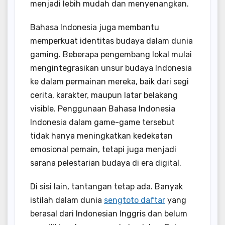
menjadi lebih mudah dan menyenangkan.
Bahasa Indonesia juga membantu
memperkuat identitas budaya dalam dunia
gaming. Beberapa pengembang lokal mulai
mengintegrasikan unsur budaya Indonesia
ke dalam permainan mereka, baik dari segi
cerita, karakter, maupun latar belakang
visible. Penggunaan Bahasa Indonesia
Indonesia dalam game-game tersebut
tidak hanya meningkatkan kedekatan
emosional pemain, tetapi juga menjadi
sarana pelestarian budaya di era digital.
Di sisi lain, tantangan tetap ada. Banyak
istilah dalam dunia
sengtoto daftar
yang
berasal dari Indonesian Inggris dan belum