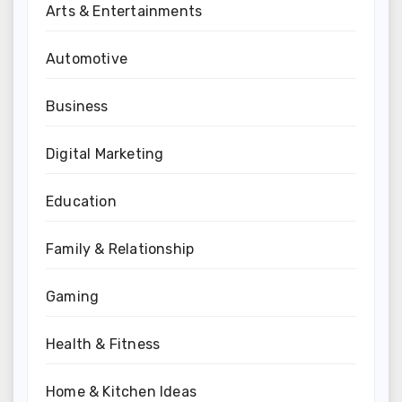
Arts & Entertainments
Automotive
Business
Digital Marketing
Education
Family & Relationship
Gaming
Health & Fitness
Home & Kitchen Ideas