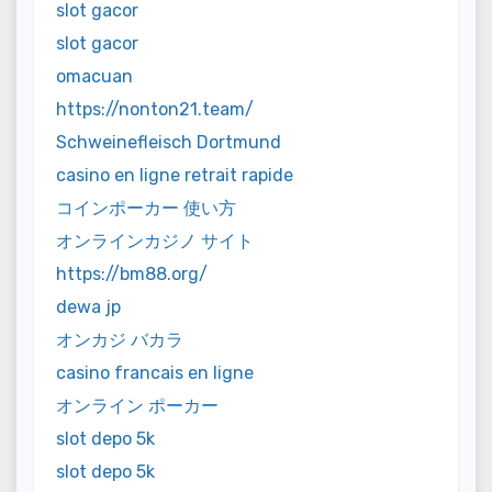
slot gacor
slot gacor
omacuan
https://nonton21.team/
Schweinefleisch Dortmund
casino en ligne retrait rapide
コインポーカー 使い方
オンラインカジノ サイト
https://bm88.org/
dewa jp
オンカジ バカラ
casino francais en ligne
オンライン ポーカー
slot depo 5k
slot depo 5k