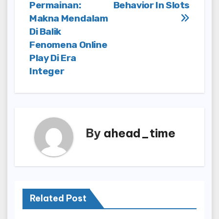
navigation
Permainan:
Behavior In Slots
Makna Mendalam
Di Balik
Fenomena Online
Play Di Era
Integer
By
ahead_time
Related Post