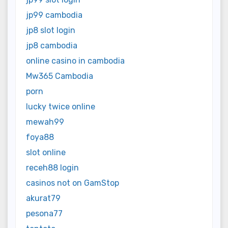
jp99 cambodia
jp8 slot login
jp8 cambodia
online casino in cambodia
Mw365 Cambodia
porn
lucky twice online
mewah99
foya88
slot online
receh88 login
casinos not on GamStop
akurat79
pesona77