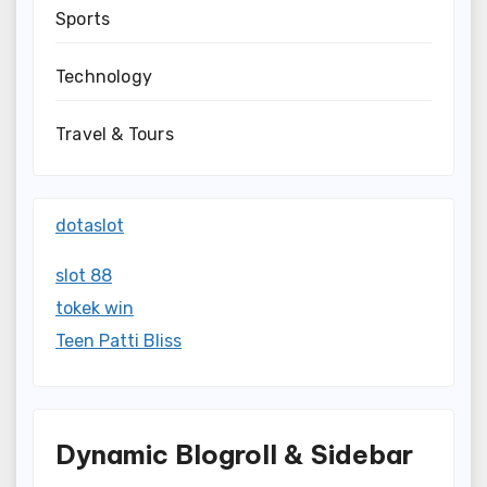
Sports
Technology
Travel & Tours
dotaslot
slot 88
tokek win
Teen Patti Bliss
Dynamic Blogroll & Sidebar