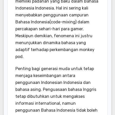
memiliki padanan yang baku dalam Bahasa
Indonesia Indonesia. Hal ini sering kali
menyebabkan penggunaan campuran
Bahasa Indonesia(code-mixing) dalam
percakapan sehari-hari para gamer.
Meskipun demikian, fenomena ini justru
menunjukkan dinamika bahasa yang
adaptif terhadap perkembangan monkey
pod.
Penting bagi generasi muda untuk tetap
menjaga keseimbangan antara
penggunaan Indonesian Indonesia dan
bahasa asing. Penguasaan bahasa Inggris
tetap dibutuhkan untuk mengakses
informasi international, namun
penggunaan Bahasa Indonesia tidak boleh