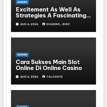
GAMING
Excitement As Well As
Strategies A Fascinating
World Of On-line Casinos
AUG 6, 2026
QUADRO_BIKE
GAMING
Cara Sukses Main Slot
Online Di Online Casino
AUG 6, 2026
TALHA013