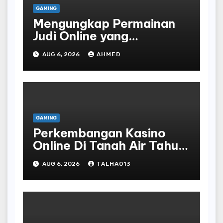
GAMING
Mengungkap Permainan
Judi Online yang
Terselubung
AUG 6, 2026
AHMED
GAMING
Perkembangan Kasino
Online Di Tanah Air Tahun
Terbaru
AUG 6, 2026
TALHA013