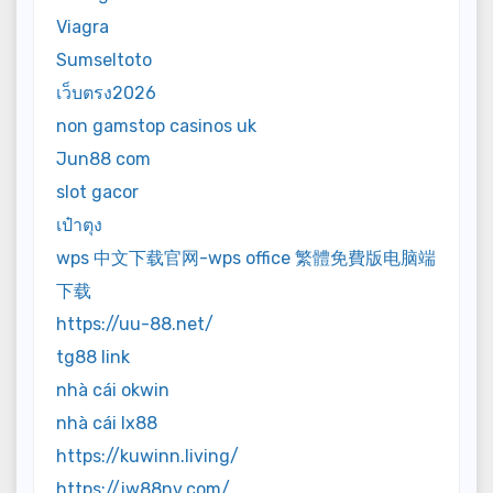
Viagra
Sumseltoto
เว็บตรง2026
non gamstop casinos uk
Jun88 com
slot gacor
เป๋าตุง
wps 中文下载官网-wps office 繁體免費版电脑端
下载
https://uu-88.net/
tg88 link
nhà cái okwin
nhà cái lx88
https://kuwinn.living/
https://jw88nv.com/