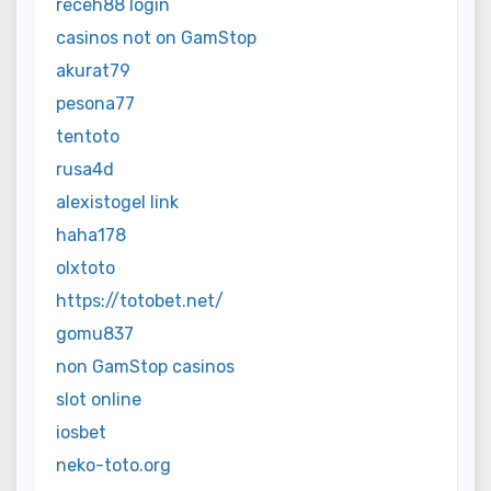
receh88 login
casinos not on GamStop
akurat79
pesona77
tentoto
rusa4d
alexistogel link
haha178
olxtoto
https://totobet.net/
gomu837
non GamStop casinos
slot online
iosbet
neko-toto.org