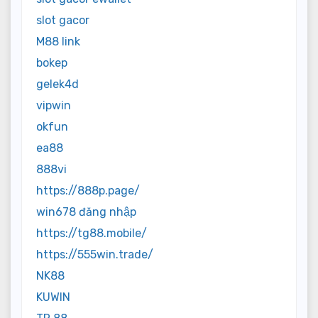
slot gacor
M88 link
bokep
gelek4d
vipwin
okfun
ea88
888vi
https://888p.page/
win678 đăng nhập
https://tg88.mobile/
https://555win.trade/
NK88
KUWIN