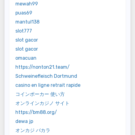
mewah99
puas69
mantul138
slot777
slot gacor
slot gacor
omacuan
https://nonton21.team/
Schweinefleisch Dortmund
casino en ligne retrait rapide
コインポーカー 使い方
オンラインカジノ サイト
https://bm88.org/
dewa jp
オンカジ バカラ