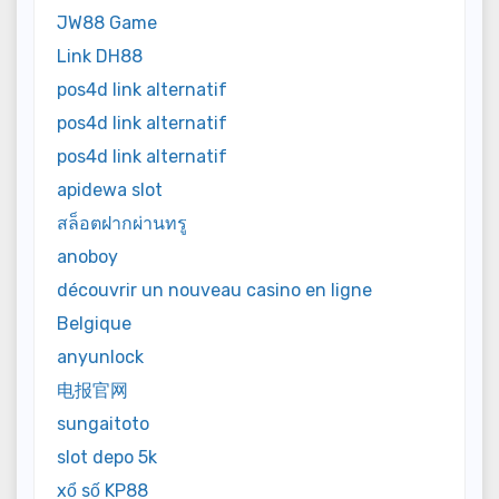
JW88 Game
Link DH88
pos4d link alternatif
pos4d link alternatif
pos4d link alternatif
apidewa slot
สล็อตฝากผ่านทรู
anoboy
découvrir un nouveau casino en ligne
Belgique
anyunlock
电报官网
sungaitoto
slot depo 5k
xổ số KP88