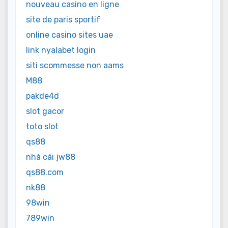
nouveau casino en ligne
site de paris sportif
online casino sites uae
link nyalabet login
siti scommesse non aams
M88
pakde4d
slot gacor
toto slot
qs88
nhà cái jw88
qs88.com
nk88
98win
789win