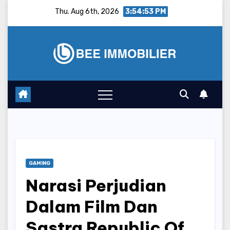
Skip
Thu. Aug 6th, 2026
3:54:54 PM
to
content
GAMING
Narasi Perjudian
Dalam Film Dan
Sastra Republic Of