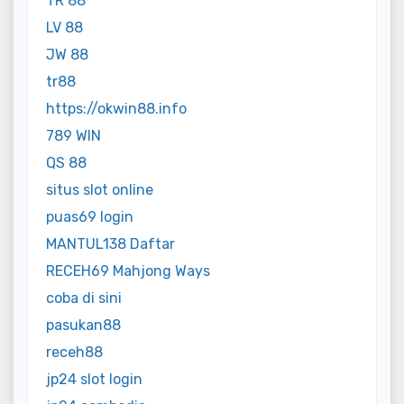
TR 88
LV 88
JW 88
tr88
https://okwin88.info
789 WIN
QS 88
situs slot online
puas69 login
MANTUL138 Daftar
RECEH69 Mahjong Ways
coba di sini
pasukan88
receh88
jp24 slot login