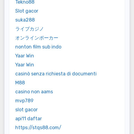
Tekno88
Slot gacor
suka288
ライブカジノ
オンラインポーカー
nonton film sub indo
Yaar Win
Yaar Win
casinò senza richiesta di documenti
M88
casino non aams
mvp789
slot gacor
api11 daftar
https://stqs88.com/