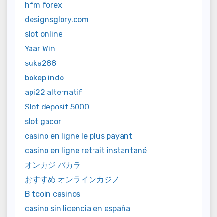
hfm forex
designsglory.com
slot online
Yaar Win
suka288
bokep indo
api22 alternatif
Slot deposit 5000
slot gacor
casino en ligne le plus payant
casino en ligne retrait instantané
オンカジ バカラ
おすすめ オンラインカジノ
Bitcoin casinos
casino sin licencia en españa