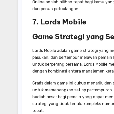
Online adalah pilihan tepat bagi kamu y
dan penuh petualangan.
7. Lords Mobile
Game Strategi yang S
Lords Mobile adalah game strategi yang
pasukan, dan bertempur melawan pemain la
untuk berperang bersama. Lords Mobile 
dengan kombinasi antara manajemen kera
Grafis dalam game ini cukup menarik, dan
untuk memenangkan setiap pertempuran. 
hadiah besar bagi pemain yang dapat men
strategi yang tidak terlalu kompleks nam
tepat.