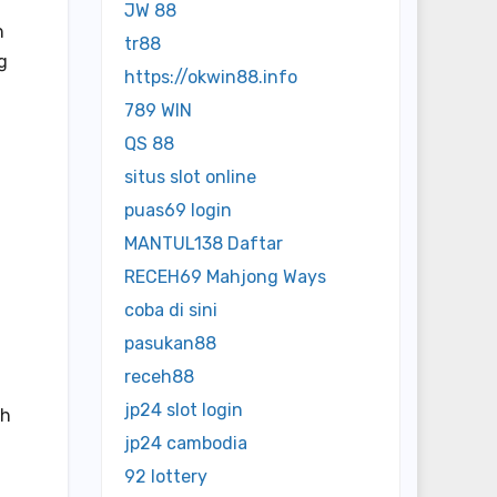
JW 88
h
tr88
g
https://okwin88.info
789 WIN
QS 88
situs slot online
puas69 login
MANTUL138 Daftar
RECEH69 Mahjong Ways
coba di sini
pasukan88
receh88
jp24 slot login
ah
jp24 cambodia
92 lottery