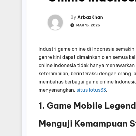
By
ArbazKhan
MAR 15, 2025
Industri game online di Indonesia semaki
genre kini dapat dimainkan oleh semua ka
online Indonesia tidak hanya menawarkan
keterampilan, berinteraksi dengan orang la
membahas berbagai game online Indonesi
menyenangkan.
situs lotus33
.
1. Game Mobile Legen
Menguji Kemampuan St