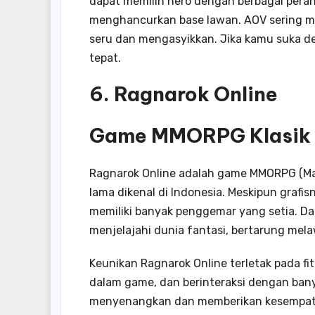
dapat memilih hero dengan berbagai peran 
menghancurkan base lawan. AOV sering m
seru dan mengasyikkan. Jika kamu suka d
tepat.
6. Ragnarok Online
Game MMORPG Klasik 
Ragnarok Online adalah game MMORPG (Mass
lama dikenal di Indonesia. Meskipun graf
memiliki banyak penggemar yang setia. Dal
menjelajahi dunia fantasi, bertarung mela
Keunikan Ragnarok Online terletak pada fi
dalam game, dan berinteraksi dengan ban
menyenangkan dan memberikan kesempatan