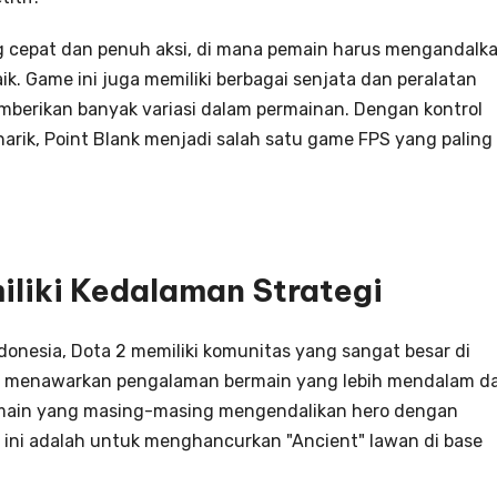
g cepat dan penuh aksi, di mana pemain harus mengandalk
. Game ini juga memiliki berbagai senjata dan peralatan
mberikan banyak variasi dalam permainan. Dengan kontrol
arik, Point Blank menjadi salah satu game FPS yang paling
iki Kedalaman Strategi
donesia, Dota 2 memiliki komunitas yang sangat besar di
g menawarkan pengalaman bermain yang lebih mendalam d
 pemain yang masing-masing mengendalikan hero dengan
ini adalah untuk menghancurkan "Ancient" lawan di base