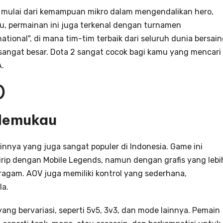
 mulai dari kemampuan mikro dalam mengendalikan hero,
tu, permainan ini juga terkenal dengan turnamen
ational", di mana tim-tim terbaik dari seluruh dunia bersai
ngat besar. Dota 2 sangat cocok bagi kamu yang mencari
.
)
Memukau
nnya yang juga sangat populer di Indonesia. Game ini
ip dengan Mobile Legends, namun dengan grafis yang lebi
agam. AOV juga memiliki kontrol yang sederhana,
a.
g bervariasi, seperti 5v5, 3v3, dan mode lainnya. Pemain