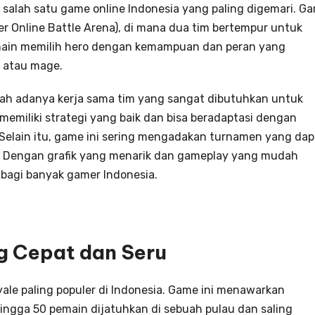
salah satu game online Indonesia yang paling digemari. G
r Online Battle Arena), di mana dua tim bertempur untuk
main memilih hero dengan kemampuan dan peran yang
, atau mage.
ah adanya kerja sama tim yang sangat dibutuhkan untuk
emiliki strategi yang baik dan bisa beradaptasi dengan
Selain itu, game ini sering mengadakan turnamen yang dap
an. Dengan grafik yang menarik dan gameplay yang mudah
bagi banyak gamer Indonesia.
ng Cepat dan Seru
yale paling populer di Indonesia. Game ini menawarkan
ingga 50 pemain dijatuhkan di sebuah pulau dan saling