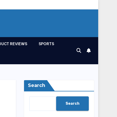
DUCT REVIEWS
SPORTS
Search
Search