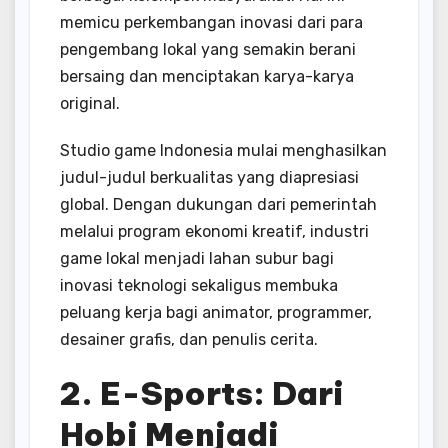
memicu perkembangan inovasi dari para
pengembang lokal yang semakin berani
bersaing dan menciptakan karya-karya
original.
Studio game Indonesia mulai menghasilkan
judul-judul berkualitas yang diapresiasi
global. Dengan dukungan dari pemerintah
melalui program ekonomi kreatif, industri
game lokal menjadi lahan subur bagi
inovasi teknologi sekaligus membuka
peluang kerja bagi animator, programmer,
desainer grafis, dan penulis cerita.
2. E-Sports: Dari
Hobi Menjadi