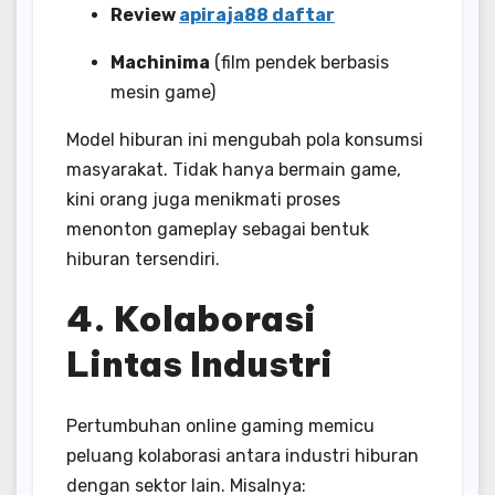
Review
apiraja88 daftar
Machinima
(film pendek berbasis
mesin game)
Model hiburan ini mengubah pola konsumsi
masyarakat. Tidak hanya bermain game,
kini orang juga menikmati proses
menonton gameplay sebagai bentuk
hiburan tersendiri.
4. Kolaborasi
Lintas Industri
Pertumbuhan online gaming memicu
peluang kolaborasi antara industri hiburan
dengan sektor lain. Misalnya: