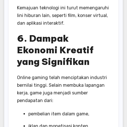
Kemajuan teknologi ini turut memengaruhi
lini hiburan lain, seperti film, konser virtual,
dan aplikasi interaktif.
6. Dampak
Ekonomi Kreatif
yang Signifikan
Online gaming telah menciptakan industri
bernilai tinggi. Selain membuka lapangan
kerja, game juga menjadi sumber
pendapatan dari:
pembelian item dalam game,
iklan dan monetisasi konten,