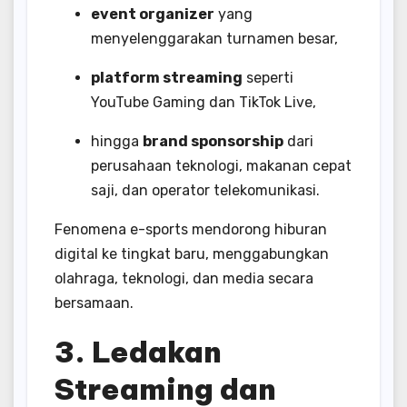
event organizer
yang
menyelenggarakan turnamen besar,
platform streaming
seperti
YouTube Gaming dan TikTok Live,
hingga
brand sponsorship
dari
perusahaan teknologi, makanan cepat
saji, dan operator telekomunikasi.
Fenomena e-sports mendorong hiburan
digital ke tingkat baru, menggabungkan
olahraga, teknologi, dan media secara
bersamaan.
3. Ledakan
Streaming dan