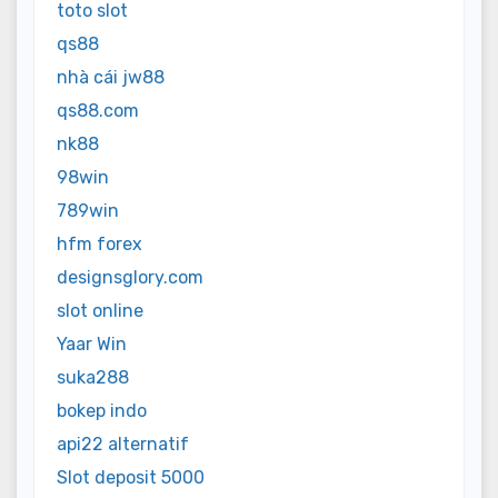
toto slot
qs88
nhà cái jw88
qs88.com
nk88
98win
789win
hfm forex
designsglory.com
slot online
Yaar Win
suka288
bokep indo
api22 alternatif
Slot deposit 5000