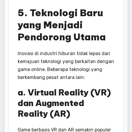
5. Teknologi Baru
yang Menjadi
Pendorong Utama
Inovasi di industri hiburan tidak lepas dari
kemajuan teknologi yang berkaitan dengan
game online. Beberapa teknologi yang
berkembang pesat antara lain:
a. Virtual Reality (VR)
dan Augmented
Reality (AR)
Game berbasis VR dan AR semakin populer