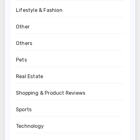
Lifestyle & Fashion
Other
Others
Pets
Real Estate
Shopping & Product Reviews
Sports
Technology