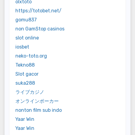
olxtoto
https://totobet.net/
gomu837
non GamStop casinos
slot online
iosbet
neko-toto.org
Tekno88
Slot gacor
suka288
ライブカジノ
オンラインポーカー
nonton film sub indo
Yaar Win
Yaar Win