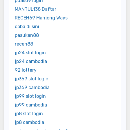
puas69 login
MANTUL138 Daftar
RECEH69 Mahjong Ways
coba di sini
pasukan88
receh88
jp24 slot login
jp24 cambodia
92 lottery
jp369 slot login
jp369 cambodia
jp99 slot login
jp99 cambodia
jp8 slot login
jp8 cambodia