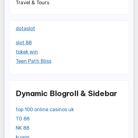
Travel & Tours
dotaslot
slot 88
tokek win
Teen Patti Bliss
Dynamic Blogroll & Sidebar
top 100 online casinos uk
TG 88
NK 88
kuwin