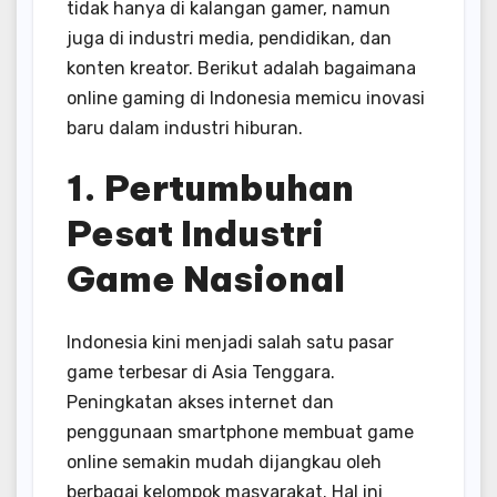
tidak hanya di kalangan gamer, namun
juga di industri media, pendidikan, dan
konten kreator. Berikut adalah bagaimana
online gaming di Indonesia memicu inovasi
baru dalam industri hiburan.
1. Pertumbuhan
Pesat Industri
Game Nasional
Indonesia kini menjadi salah satu pasar
game terbesar di Asia Tenggara.
Peningkatan akses internet dan
penggunaan smartphone membuat game
online semakin mudah dijangkau oleh
berbagai kelompok masyarakat. Hal ini