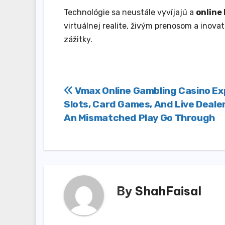
Technológie sa neustále vyvíjajú a
online
virtuálnej realite, živým prenosom a inova
zážitky.
Post
Vmax Online Gambling Casino Ex
Slots, Card Games, And Live Deale
navigation
An Mismatched Play Go Through
By
ShahFaisal