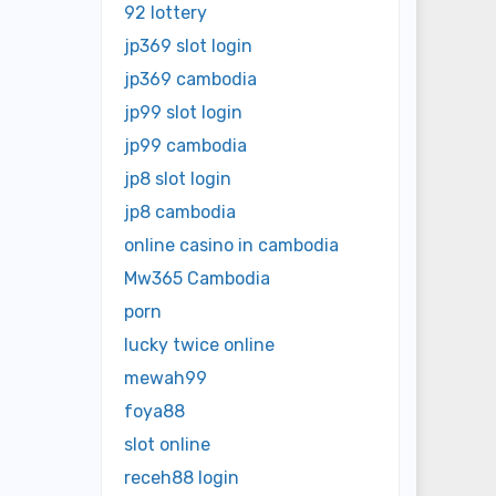
92 lottery
jp369 slot login
jp369 cambodia
jp99 slot login
jp99 cambodia
jp8 slot login
jp8 cambodia
online casino in cambodia
Mw365 Cambodia
porn
lucky twice online
mewah99
foya88
slot online
receh88 login