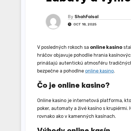
By
ShahFaisal
OCT 18, 2025
V posledných rokoch sa
online kasino
sta
hráčov objavuje pohodlie hrania kasínovýc
prinášajú autentickú atmosféru tradičných
bezpečne a pohodlne
online kasino
.
Čo je online kasino?
Online kasino je internetová platforma, kto
poker, automaty a živé kasíno s krupiérmi.
rovnako ako v kamenných kasínach.
Výhody online kasín