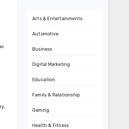
Arts & Entertainments
Automotive
ac
Business
Digital Marketing
Education
Family & Relationship
ry,
Gaming
Health & Fitness