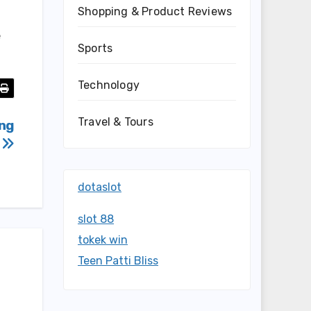
Shopping & Product Reviews
é
Sports
Technology
Travel & Tours
ing
e
dotaslot
slot 88
tokek win
Teen Patti Bliss