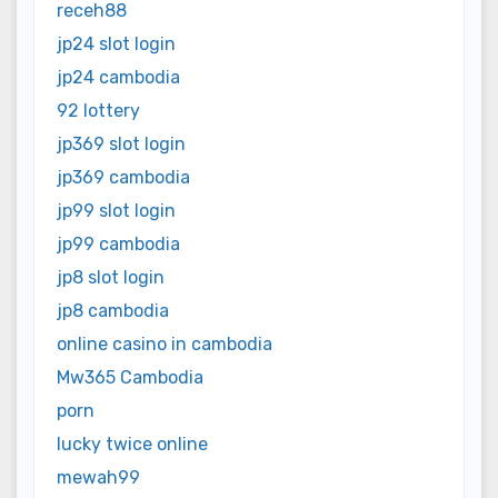
receh88
jp24 slot login
jp24 cambodia
92 lottery
jp369 slot login
jp369 cambodia
jp99 slot login
jp99 cambodia
jp8 slot login
jp8 cambodia
online casino in cambodia
Mw365 Cambodia
porn
lucky twice online
mewah99