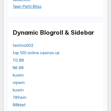
Teen Patti Bliss
Dynamic Blogroll & Sidebar
techno002
top 100 online casinos uk
TG 88
NK 88
kuwin
vipwin
kuwin
789win
88kbet