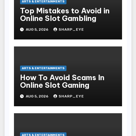
ARTS & ENTERTAINMENTS
Top Mistakes to Avoid in
Online Slot Gambling
AUG 5, 2026
SHARP_EYE
ARTS & ENTERTAINMENTS
How To Avoid Scams In
Online Slot Gaming
AUG 5, 2026
SHARP_EYE
ARTS & ENTERTAINMENTS