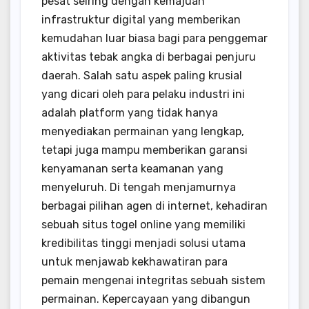
pesat seiring dengan kemajuan
infrastruktur digital yang memberikan
kemudahan luar biasa bagi para penggemar
aktivitas tebak angka di berbagai penjuru
daerah. Salah satu aspek paling krusial
yang dicari oleh para pelaku industri ini
adalah platform yang tidak hanya
menyediakan permainan yang lengkap,
tetapi juga mampu memberikan garansi
kenyamanan serta keamanan yang
menyeluruh. Di tengah menjamurnya
berbagai pilihan agen di internet, kehadiran
sebuah situs togel online yang memiliki
kredibilitas tinggi menjadi solusi utama
untuk menjawab kekhawatiran para
pemain mengenai integritas sebuah sistem
permainan. Kepercayaan yang dibangun