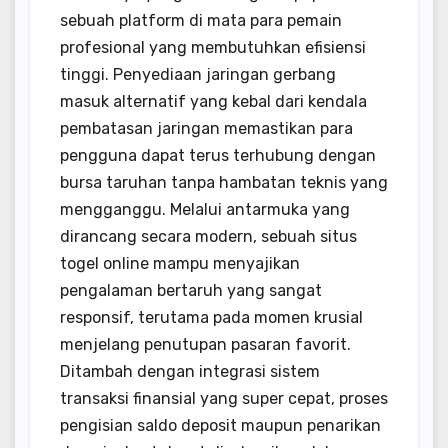
sebuah platform di mata para pemain
profesional yang membutuhkan efisiensi
tinggi. Penyediaan jaringan gerbang
masuk alternatif yang kebal dari kendala
pembatasan jaringan memastikan para
pengguna dapat terus terhubung dengan
bursa taruhan tanpa hambatan teknis yang
mengganggu. Melalui antarmuka yang
dirancang secara modern, sebuah situs
togel online mampu menyajikan
pengalaman bertaruh yang sangat
responsif, terutama pada momen krusial
menjelang penutupan pasaran favorit.
Ditambah dengan integrasi sistem
transaksi finansial yang super cepat, proses
pengisian saldo deposit maupun penarikan