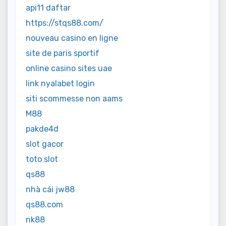
api11 daftar
https://stqs88.com/
nouveau casino en ligne
site de paris sportif
online casino sites uae
link nyalabet login
siti scommesse non aams
M88
pakde4d
slot gacor
toto slot
qs88
nhà cái jw88
qs88.com
nk88