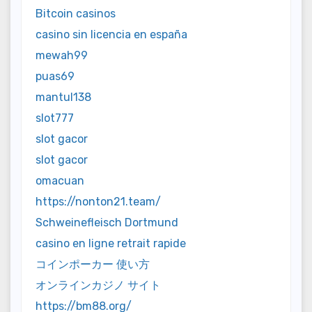
Bitcoin casinos
casino sin licencia en españa
mewah99
puas69
mantul138
slot777
slot gacor
slot gacor
omacuan
https://nonton21.team/
Schweinefleisch Dortmund
casino en ligne retrait rapide
コインポーカー 使い方
オンラインカジノ サイト
https://bm88.org/