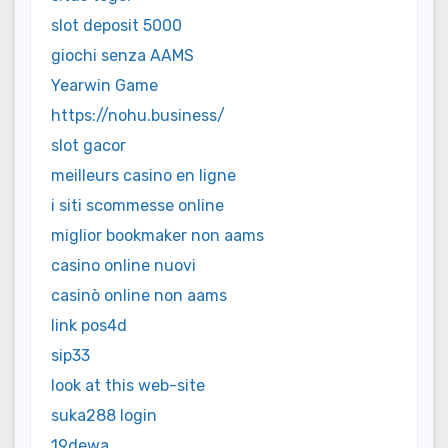
slot deposit 5000
giochi senza AAMS
Yearwin Game
https://nohu.business/
slot gacor
meilleurs casino en ligne
i siti scommesse online
miglior bookmaker non aams
casino online nuovi
casinò online non aams
link pos4d
sip33
look at this web-site
suka288 login
19dewa