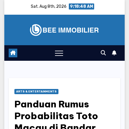
Skip
Sat. Aug 8th, 2026
9:18:49 AM
to
content
ARTS & ENTERTAINMENTS
Panduan Rumus
Probabilitas Toto
Macau di Bandar