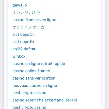
dewa jp
オンカジ バカラ
casino francais en ligne
オンライン ポーカー
slot depo 5k
slot depo 5k
api22 daftar
winbox
casino en ligne retrait rapide
casino online france
casino sans verification
nouveau casino en ligne
best crypto casino
casino esteri che accettano italiani
best crypto casino