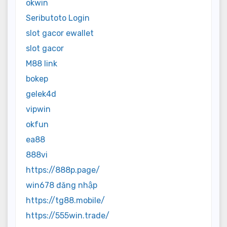
okwin
Seributoto Login
slot gacor ewallet
slot gacor
M88 link
bokep
gelek4d
vipwin
okfun
ea88
888vi
https://888p.page/
win678 đăng nhập
https://tg88.mobile/
https://555win.trade/