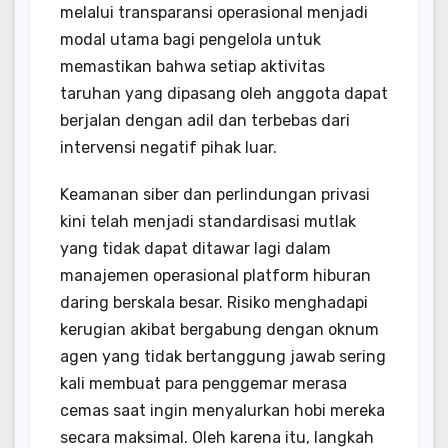
melalui transparansi operasional menjadi
modal utama bagi pengelola untuk
memastikan bahwa setiap aktivitas
taruhan yang dipasang oleh anggota dapat
berjalan dengan adil dan terbebas dari
intervensi negatif pihak luar.
Keamanan siber dan perlindungan privasi
kini telah menjadi standardisasi mutlak
yang tidak dapat ditawar lagi dalam
manajemen operasional platform hiburan
daring berskala besar. Risiko menghadapi
kerugian akibat bergabung dengan oknum
agen yang tidak bertanggung jawab sering
kali membuat para penggemar merasa
cemas saat ingin menyalurkan hobi mereka
secara maksimal. Oleh karena itu, langkah