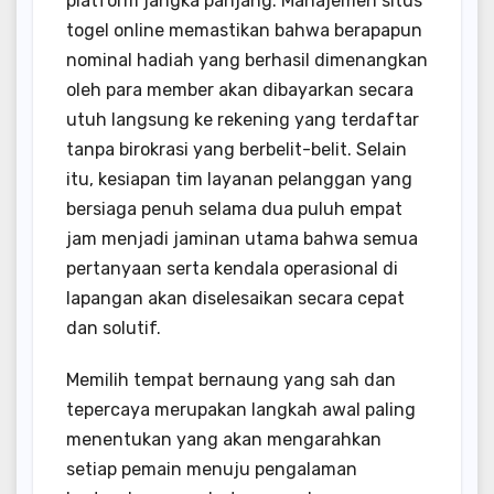
platform jangka panjang. Manajemen situs
togel online memastikan bahwa berapapun
nominal hadiah yang berhasil dimenangkan
oleh para member akan dibayarkan secara
utuh langsung ke rekening yang terdaftar
tanpa birokrasi yang berbelit-belit. Selain
itu, kesiapan tim layanan pelanggan yang
bersiaga penuh selama dua puluh empat
jam menjadi jaminan utama bahwa semua
pertanyaan serta kendala operasional di
lapangan akan diselesaikan secara cepat
dan solutif.
Memilih tempat bernaung yang sah dan
tepercaya merupakan langkah awal paling
menentukan yang akan mengarahkan
setiap pemain menuju pengalaman