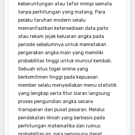
keberuntungan atau tafsir mimpi semata
tanpa perhitungan yang matang. Para
pelaku taruhan modern selalu
memanfaatkan ketersediaan data paito
atau rekam jejak keluaran angka pada
periode sebelumnya untuk memetakan
pergerakan angka main yang memiliki
probabilitas tinggi untuk muncul kembali.
Sebuah situs togel online yang
berkomitmen tinggi pada kepuasan
member selalu menyediakan menu statistik
yang lengkap serta fitur siaran langsung
proses pengundian angka secara
transparan dari pusat pasaran. Melalui
pendekatan ilmiah yang berbasis pada
perhitungan matematika dan rumus
probabilitas ini, para pengguna dapat