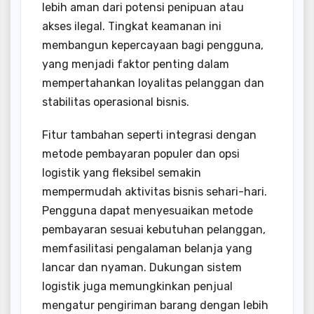
lebih aman dari potensi penipuan atau
akses ilegal. Tingkat keamanan ini
membangun kepercayaan bagi pengguna,
yang menjadi faktor penting dalam
mempertahankan loyalitas pelanggan dan
stabilitas operasional bisnis.
Fitur tambahan seperti integrasi dengan
metode pembayaran populer dan opsi
logistik yang fleksibel semakin
mempermudah aktivitas bisnis sehari-hari.
Pengguna dapat menyesuaikan metode
pembayaran sesuai kebutuhan pelanggan,
memfasilitasi pengalaman belanja yang
lancar dan nyaman. Dukungan sistem
logistik juga memungkinkan penjual
mengatur pengiriman barang dengan lebih