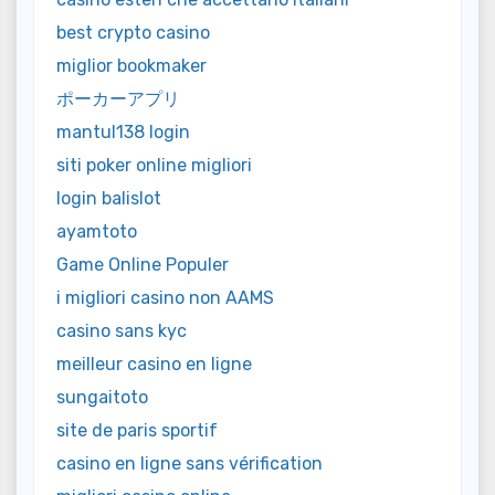
best crypto casino
miglior bookmaker
ポーカーアプリ
mantul138 login
siti poker online migliori
login balislot
ayamtoto
Game Online Populer
i migliori casino non AAMS
casino sans kyc
meilleur casino en ligne
sungaitoto
site de paris sportif
casino en ligne sans vérification