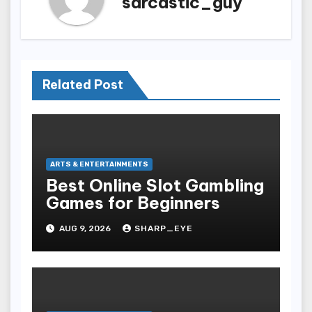
sarcastic_guy
Related Post
ARTS & ENTERTAINMENTS
Best Online Slot Gambling
Games for Beginners
AUG 9, 2026
SHARP_EYE