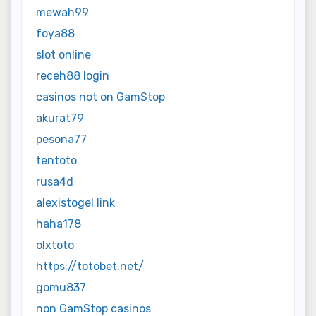
mewah99
foya88
slot online
receh88 login
casinos not on GamStop
akurat79
pesona77
tentoto
rusa4d
alexistogel link
haha178
olxtoto
https://totobet.net/
gomu837
non GamStop casinos