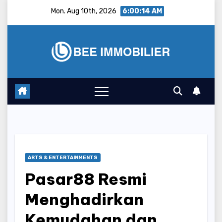
Skip
Mon. Aug 10th, 2026
6:00:15 AM
to
content
ARTS & ENTERTAINMENTS
Pasar88 Resmi
Menghadirkan
Kemudahan dan