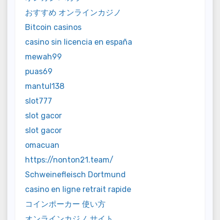
おすすめ オンラインカジノ
Bitcoin casinos
casino sin licencia en españa
mewah99
puas69
mantul138
slot777
slot gacor
slot gacor
omacuan
https://nonton21.team/
Schweinefleisch Dortmund
casino en ligne retrait rapide
コインポーカー 使い方
オンラインカジノ サイト