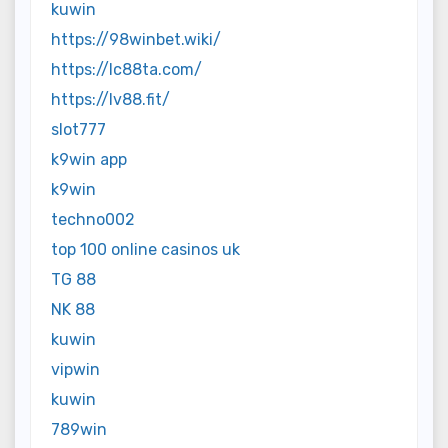
kuwin
https://98winbet.wiki/
https://lc88ta.com/
https://lv88.fit/
slot777
k9win app
k9win
techno002
top 100 online casinos uk
TG 88
NK 88
kuwin
vipwin
kuwin
789win