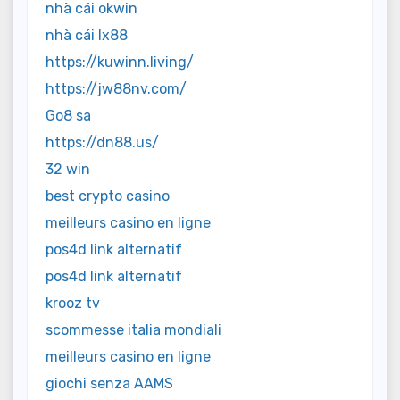
nhà cái okwin
nhà cái lx88
https://kuwinn.living/
https://jw88nv.com/
Go8 sa
https://dn88.us/
32 win
best crypto casino
meilleurs casino en ligne
pos4d link alternatif
pos4d link alternatif
krooz tv
scommesse italia mondiali
meilleurs casino en ligne
giochi senza AAMS