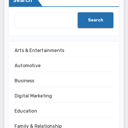
Search
Search
Arts & Entertainments
Automotive
Business
Digital Marketing
Education
Family & Relationship