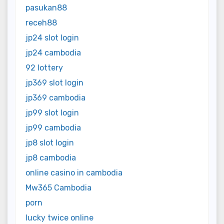
pasukan88
receh88
jp24 slot login
jp24 cambodia
92 lottery
jp369 slot login
jp369 cambodia
jp99 slot login
jp99 cambodia
jp8 slot login
jp8 cambodia
online casino in cambodia
Mw365 Cambodia
porn
lucky twice online