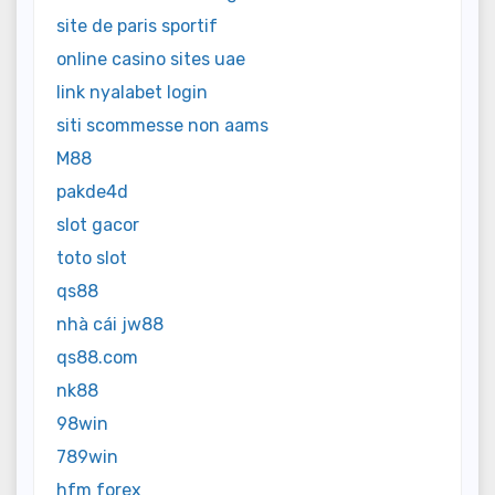
site de paris sportif
online casino sites uae
link nyalabet login
siti scommesse non aams
M88
pakde4d
slot gacor
toto slot
qs88
nhà cái jw88
qs88.com
nk88
98win
789win
hfm forex