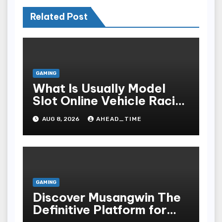
Related Post
GAMING
What Is Usually Model
Slot Online Vehicle Racing
Together With Exactly
AUG 8, 2026
AHEAD_TIME
How Accomplish My
Spouse And I Have
Began?
GAMING
Discover Musangwin The
Definitive Platform for