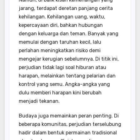
jarang, terdapat deretan panjang cerita
kehilangan. Kehilangan uang, waktu,
kepercayaan diri, bahkan hubungan
dengan keluarga dan teman. Banyak yang
memulai dengan taruhan kecil, lalu
perlahan meningkatkan risiko demi
mengejar kerugian sebelumnya. Di titik ini,
perjudian tidak lagi soal hiburan atau
harapan, melainkan tentang pelarian dan
kontrol yang semu. Angka-angka yang
dulu memberi harapan kini berubah
menjadi tekanan.
Budaya juga memainkan peran penting. Di
beberapa komunitas, perjudian terselubung
hadir dalam bentuk permainan tradisional