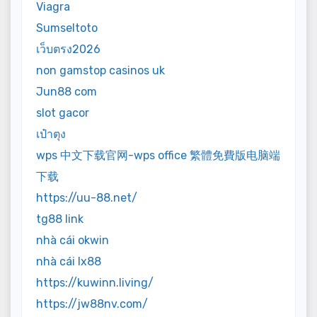
Viagra
Sumseltoto
เว็บตรง2026
non gamstop casinos uk
Jun88 com
slot gacor
เป๋าตุง
wps 中文下载官网-wps office 繁體免費版电脑端
下载
https://uu-88.net/
tg88 link
nhà cái okwin
nhà cái lx88
https://kuwinn.living/
https://jw88nv.com/