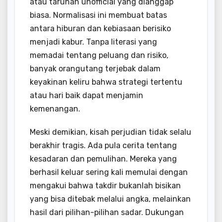
atau taruhan unofficial yang dianggap
biasa. Normalisasi ini membuat batas
antara hiburan dan kebiasaan berisiko
menjadi kabur. Tanpa literasi yang
memadai tentang peluang dan risiko,
banyak orangutang terjebak dalam
keyakinan keliru bahwa strategi tertentu
atau hari baik dapat menjamin
kemenangan.
Meski demikian, kisah perjudian tidak selalu
berakhir tragis. Ada pula cerita tentang
kesadaran dan pemulihan. Mereka yang
berhasil keluar sering kali memulai dengan
mengakui bahwa takdir bukanlah bisikan
yang bisa ditebak melalui angka, melainkan
hasil dari pilihan-pilihan sadar. Dukungan