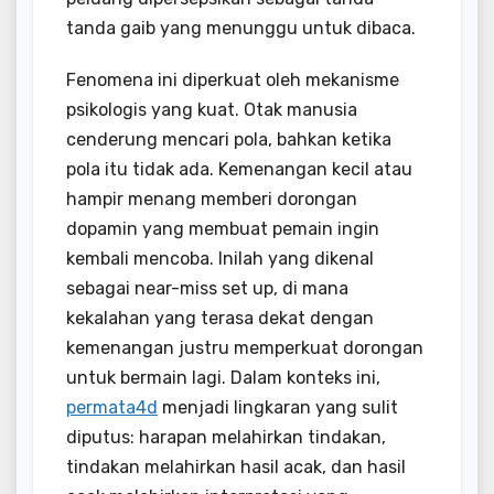
tanda gaib yang menunggu untuk dibaca.
Fenomena ini diperkuat oleh mekanisme
psikologis yang kuat. Otak manusia
cenderung mencari pola, bahkan ketika
pola itu tidak ada. Kemenangan kecil atau
hampir menang memberi dorongan
dopamin yang membuat pemain ingin
kembali mencoba. Inilah yang dikenal
sebagai near-miss set up, di mana
kekalahan yang terasa dekat dengan
kemenangan justru memperkuat dorongan
untuk bermain lagi. Dalam konteks ini,
permata4d
menjadi lingkaran yang sulit
diputus: harapan melahirkan tindakan,
tindakan melahirkan hasil acak, dan hasil