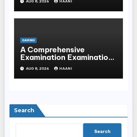
AUG 8, 2026
HAANI
Platforms
GAMING
A Comprehensive
Examination Examination
Of A Premier Integer
AUG 8, 2026
HAANI
Weapons Platform
Search
Search