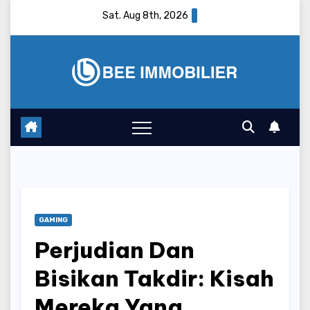
Skip
Sat. Aug 8th, 2026
to
content
GAMING
Perjudian Dan
Bisikan Takdir: Kisah
Mereka Yang