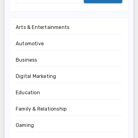
Arts & Entertainments
Automotive
Business
Digital Marketing
Education
Family & Relationship
Gaming