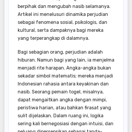
berpihak dan mengubah nasib selamanya.
Artikel ini menelusuri dinamika perjudian
sebagai fenomena sosial, psikologis, dan
kultural, serta dampaknya bagi mereka
yang terperangkap di dalamnya.
Bagi sebagian orang, perjudian adalah
hiburan. Namun bagi yang lain, ia menjelma
menjadi rite harapan. Angka-angka bukan
sekadar simbol matematis; mereka menjadi
Indonesian rahasia antara keyakinan dan
nasib. Seorang pemain togel, misalnya,
dapat mengaitkan angka dengan mimpi,
peristiwa harian, atau bahkan firasat yang
sulit dijelaskan. Dalam ruang ini, logika
sering kali bernegosiasi dengan intuisi, dan
peluang dipersepsikan sebagai tanda-