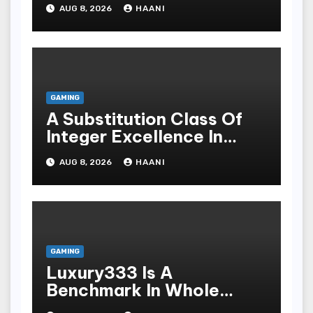
Discerning Users Who
AUG 8, 2026
HAANI
Demand Security and
Speed
GAMING
A Substitution Class Of
Integer Excellence In
Online Slot Play
AUG 8, 2026
HAANI
GAMING
Luxury333 Is A
Benchmark In Whole
Number Entertainment