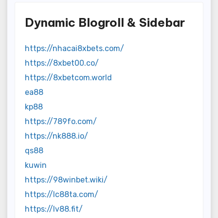
Dynamic Blogroll & Sidebar
https://nhacai8xbets.com/
https://8xbet00.co/
https://8xbetcom.world
ea88
kp88
https://789fo.com/
https://nk888.io/
qs88
kuwin
https://98winbet.wiki/
https://lc88ta.com/
https://lv88.fit/