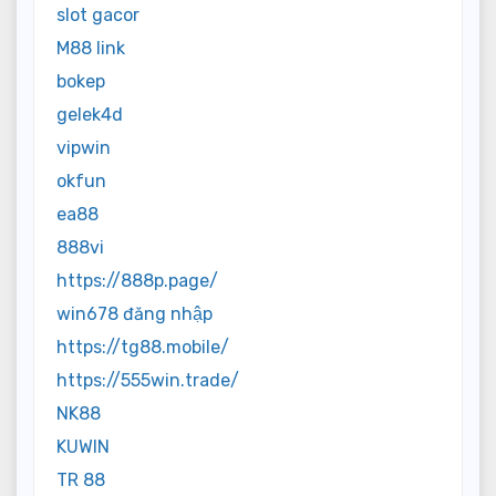
slot gacor
M88 link
bokep
gelek4d
vipwin
okfun
ea88
888vi
https://888p.page/
win678 đăng nhập
https://tg88.mobile/
https://555win.trade/
NK88
KUWIN
TR 88