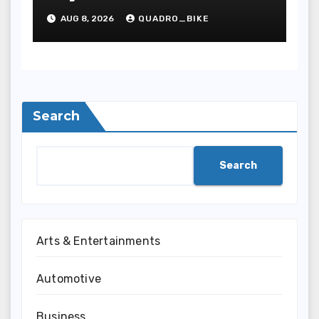
Playing Field Of Casino
AUG 8, 2026
QUADRO_BIKE
Houses
Search
Search
Arts & Entertainments
Automotive
Business