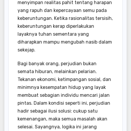
menyimpan realitas pahit tentang harapan
yang rapuh dan kepercayaan semu pada
keberuntungan. Ketika rasionalitas tersisih,
keberuntungan kerap diperlakukan
layaknya tuhan sementara yang
diharapkan mampu mengubah nasib dalam
sekejap.
Bagi banyak orang, perjudian bukan
semata hiburan, melainkan pelarian.
Tekanan ekonomi, ketimpangan sosial, dan
minimnya kesempatan hidup yang layak
membuat sebagian individu mencari jalan
pintas. Dalam kondisi seperti ini, perjudian
hadir sebagai ilusi solusi: cukup satu
kemenangan, maka semua masalah akan
selesai. Sayangnya, logika ini jarang