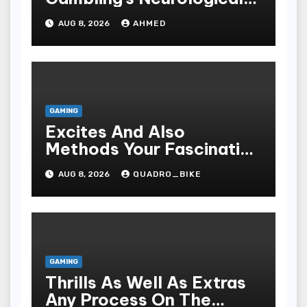
Lure
AUG 8, 2026
AHMED
GAMING
Excites And Also
Methods Your Fascinating
An Entire World Of On-
AUG 8, 2026
QUADRO_BIKE
line Casinos
GAMING
Thrills As Well As Extras
Any Process On The