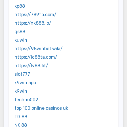
kp88
https://789fo.com/
https://nk888.io/
qs88
kuwin
https://98winbet.wiki/
https://lc88ta.com/
https://lv88.fit/
slot777
k9win app
k9win
techno002
top 100 online casinos uk
TG 88
NK 88