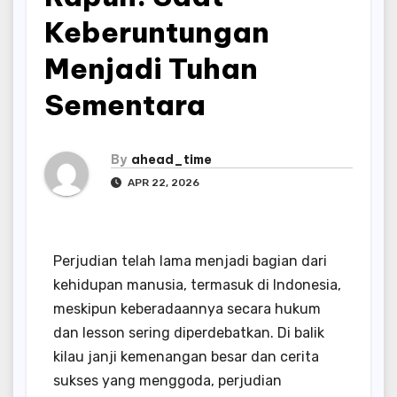
Keberuntungan
Menjadi Tuhan
Sementara
By
ahead_time
APR 22, 2026
Perjudian telah lama menjadi bagian dari
kehidupan manusia, termasuk di Indonesia,
meskipun keberadaannya secara hukum
dan lesson sering diperdebatkan. Di balik
kilau janji kemenangan besar dan cerita
sukses yang menggoda, perjudian