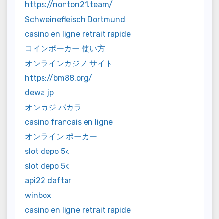
https://nonton21.team/
Schweinefleisch Dortmund
casino en ligne retrait rapide
コインポーカー 使い方
オンラインカジノ サイト
https://bm88.org/
dewa jp
オンカジ バカラ
casino francais en ligne
オンライン ポーカー
slot depo 5k
slot depo 5k
api22 daftar
winbox
casino en ligne retrait rapide