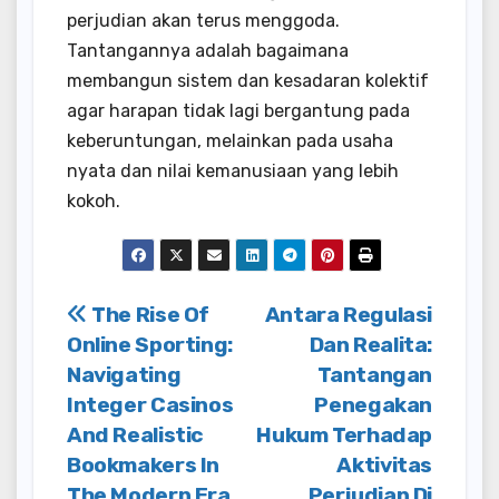
perjudian akan terus menggoda.
Tantangannya adalah bagaimana
membangun sistem dan kesadaran kolektif
agar harapan tidak lagi bergantung pada
keberuntungan, melainkan pada usaha
nyata dan nilai kemanusiaan yang lebih
kokoh.
Post
The Rise Of
Antara Regulasi
Online Sporting:
Dan Realita:
navigation
Navigating
Tantangan
Integer Casinos
Penegakan
And Realistic
Hukum Terhadap
Bookmakers In
Aktivitas
The Modern Era
Perjudian Di