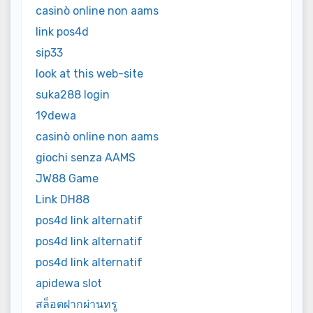
casinò online non aams
link pos4d
sip33
look at this web-site
suka288 login
19dewa
casinò online non aams
giochi senza AAMS
JW88 Game
Link DH88
pos4d link alternatif
pos4d link alternatif
pos4d link alternatif
apidewa slot
สล็อตฝากผ่านทรู