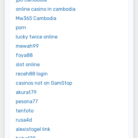
online casino in cambodia
Mw365 Cambodia
porn
lucky twice online
mewah99
foya88
slot online
receh88 login
casinos not on GamStop
akurat79
pesona77
tentoto
rusa4d
alexistogel link