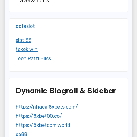
Travel & Tours
dotaslot
slot 88
tokek win
Teen Patti Bliss
Dynamic Blogroll & Sidebar
https://nhacai8xbets.com/
https://8xbet00.co/
https://8xbetcom.world
ea88