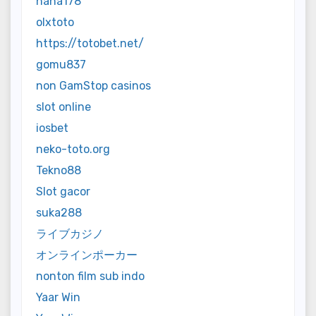
haha178
olxtoto
https://totobet.net/
gomu837
non GamStop casinos
slot online
iosbet
neko-toto.org
Tekno88
Slot gacor
suka288
ライブカジノ
オンラインポーカー
nonton film sub indo
Yaar Win