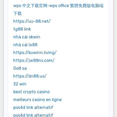
wps 中文下载官网-wps office 繁體免費版电脑端
下载
https://uu-88.net/
tg88 link
nhà cái okwin
nhà cái lx88
https://kuwinn.living/
https://jw88nv.com/
Go8 sa
https://dn88.us/
32 win
best crypto casino
meilleurs casino en ligne
pos4d link alternatif
pos4d link alternatif