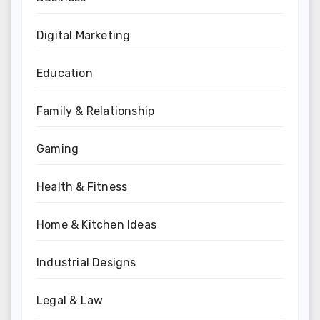
Digital Marketing
Education
Family & Relationship
Gaming
Health & Fitness
Home & Kitchen Ideas
Industrial Designs
Legal & Law