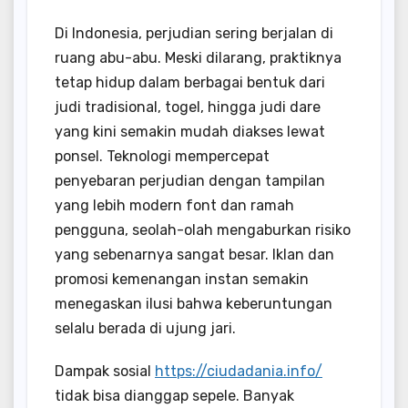
Di Indonesia, perjudian sering berjalan di
ruang abu-abu. Meski dilarang, praktiknya
tetap hidup dalam berbagai bentuk dari
judi tradisional, togel, hingga judi dare
yang kini semakin mudah diakses lewat
ponsel. Teknologi mempercepat
penyebaran perjudian dengan tampilan
yang lebih modern font dan ramah
pengguna, seolah-olah mengaburkan risiko
yang sebenarnya sangat besar. Iklan dan
promosi kemenangan instan semakin
menegaskan ilusi bahwa keberuntungan
selalu berada di ujung jari.
Dampak sosial
https://ciudadania.info/
tidak bisa dianggap sepele. Banyak