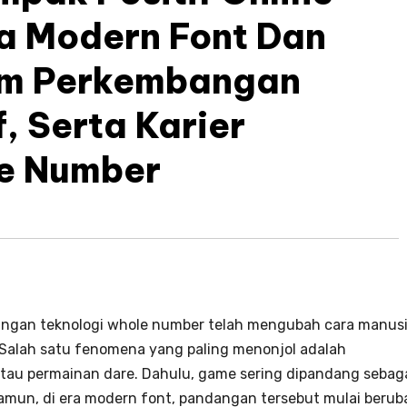
ra Modern Font Dan
am Perkembangan
f, Serta Karier
e Number
angan teknologi whole number telah mengubah cara manus
n. Salah satu fenomena yang paling menonjol adalah
atau permainan dare. Dahulu, game sering dipandang sebag
mun, di era modern font, pandangan tersebut mulai berub