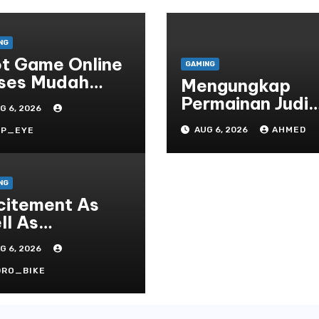
NG
ot Game Online
GAMING
ses Mudah
Mengungkap
atform
Permainan Judi
G 6, 2026
Online yang
AUG 6, 2026
AHMED
RP_EYE
Terselubung
NG
citement As
ll As
rategies A
G 6, 2026
scinating World
 On-line
DRO_BIKE
sinos