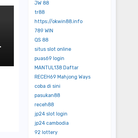
JW 88
tr88
https://okwin88.info
789 WIN
QS 88
situs slot online
puas69 login
MANTUL138 Daftar
RECEH69 Mahjong Ways
coba di sini
pasukan88
receh88
jp24 slot login
jp24 cambodia
92 lottery