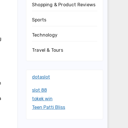
Shopping & Product Reviews
Sports
Technology
g
Travel & Tours
dotaslot
m
slot 88
a
tokek win
Teen Patti Bliss