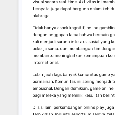
visual secara real-time. Aktivitas ini me
ternyata juga dapat berguna dalam kehidu
olahraga.
Tidak hanya aspek kognitif, online gamblin
dengan anggapan lama bahwa bermain game
kali menjadi sarana interaksi sosial yang k
bekerja sama, dan membangun tim dengan 
membantu meningkatkan kemampuan komun
international.
Lebih jauh lagi, banyak komunitas game y
permainan. Komunitas ini sering menjadi 
emosional. Dengan demikian, game online d
bagi mereka yang memiliki kesulitan berint
Di sisi lain, perkembangan online play ju
terpikirkan. Industri esports, misalnya, 