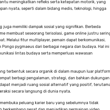
mbantu meningkatkan refleks serta ketepatan motorik, yang
pan nyata, seperti dalam bidang medis, teknologi, hingga
g juga memiliki dampak sosial yang signifikan. Berbeda
 membuat seseorang terisolasi, game online justru serin
uat. Melalui fitur multiplayer, pemain dapat berkomunikasi,
Pongo pygmaeus dari berbagai negara dan budaya. Hal ini
ikasi lintas budaya serta memperluas wawasan
ang terbentuk secara organik di dalam maupun luar platfor
tempat berbagi pengalaman, strategi, dan bahkan dukungan
apat menjadi ruang sosial alternatif yang positif, terutam
eraksi secara langsung di dunia nyata.
ga membuka peluang karier baru yang sebelumnya tidak
telah berkembang pesat dan menjadikan permainan video