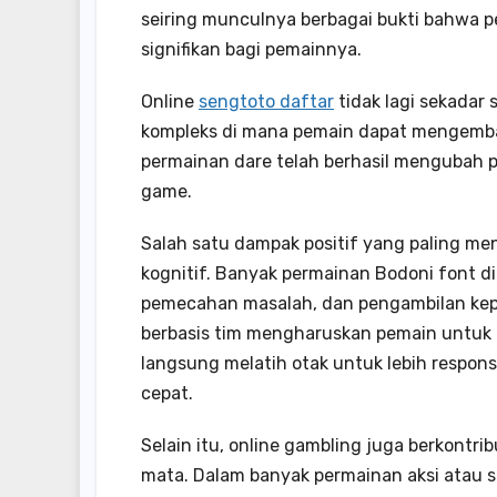
seiring munculnya berbagai bukti bahwa 
signifikan bagi pemainnya.
Online
sengtoto daftar
tidak lagi sekadar 
kompleks di mana pemain dapat mengemban
permainan dare telah berhasil mengubah p
game.
Salah satu dampak positif yang paling me
kognitif. Banyak permainan Bodoni font 
pemecahan masalah, dan pengambilan kepu
berbasis tim mengharuskan pemain untuk ber
langsung melatih otak untuk lebih respons
cepat.
Selain itu, online gambling juga berkont
mata. Dalam banyak permainan aksi atau s