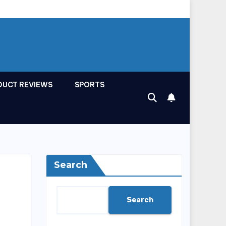
DUCT REVIEWS
SPORTS
Search
Search