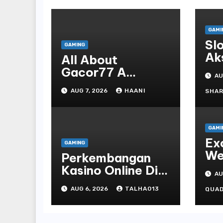
GAMI
Sl
GAMING
Ak
All About
Pl
Gacor77 A
AU
Admirer You Need
AUG 7, 2026
HAANI
SHA
In Your Corner
GAMI
Ex
GAMING
We
Perkembangan
St
Kasino Online Di
AU
Fa
Tanah Air Tahun
AUG 6, 2026
TALHA013
Of
QUA
Terbaru
Ca