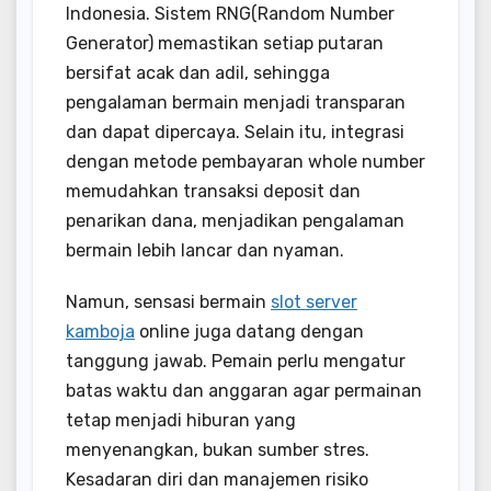
Indonesia. Sistem RNG(Random Number
Generator) memastikan setiap putaran
bersifat acak dan adil, sehingga
pengalaman bermain menjadi transparan
dan dapat dipercaya. Selain itu, integrasi
dengan metode pembayaran whole number
memudahkan transaksi deposit dan
penarikan dana, menjadikan pengalaman
bermain lebih lancar dan nyaman.
Namun, sensasi bermain
slot server
kamboja
online juga datang dengan
tanggung jawab. Pemain perlu mengatur
batas waktu dan anggaran agar permainan
tetap menjadi hiburan yang
menyenangkan, bukan sumber stres.
Kesadaran diri dan manajemen risiko