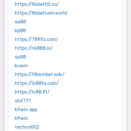
https://8xbet00.co/
https://8xbetcom.world
ea88
kp88
https://789fo.com/
https://nk888.io/
qs88
kuwin
https://98winbet.wiki/
https://lc88ta.com/
https://lv88.fit/
slot777
k9win app
k9win
techno002