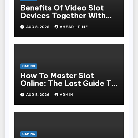
Benefits Of Video Slot
Devices Together With
Repay Game Titles-
AUG 8, 2026
AHEAD_TIME
Added Ways To Win
GAMING
How To Master Slot
Online: The Last Guide To
Playing, Victorious, And
AUG 8, 2026
ADMIN
Enjoying The Undergo
GAMING