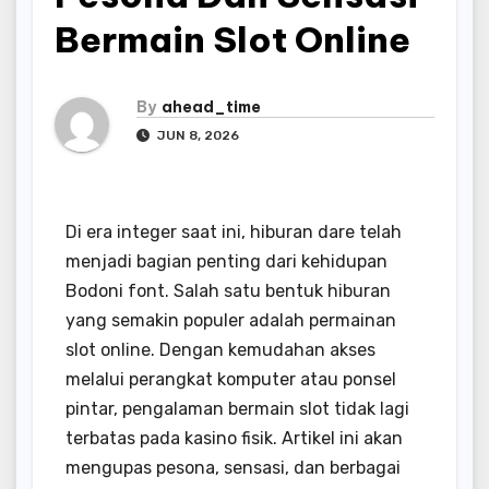
Bermain Slot Online
By
ahead_time
JUN 8, 2026
Di era integer saat ini, hiburan dare telah
menjadi bagian penting dari kehidupan
Bodoni font. Salah satu bentuk hiburan
yang semakin populer adalah permainan
slot online. Dengan kemudahan akses
melalui perangkat komputer atau ponsel
pintar, pengalaman bermain slot tidak lagi
terbatas pada kasino fisik. Artikel ini akan
mengupas pesona, sensasi, dan berbagai