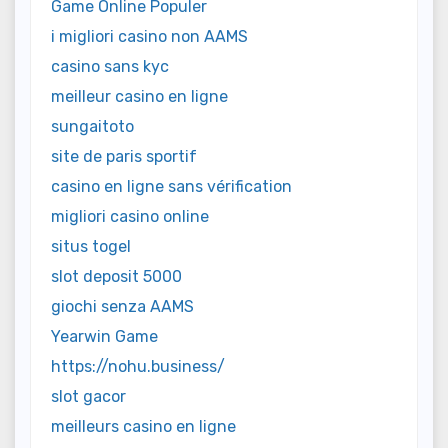
Game Online Populer
i migliori casino non AAMS
casino sans kyc
meilleur casino en ligne
sungaitoto
site de paris sportif
casino en ligne sans vérification
migliori casino online
situs togel
slot deposit 5000
giochi senza AAMS
Yearwin Game
https://nohu.business/
slot gacor
meilleurs casino en ligne