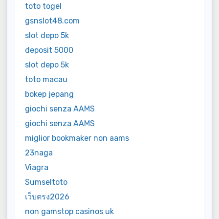
toto togel
gsnslot48.com
slot depo 5k
deposit 5000
slot depo 5k
toto macau
bokep jepang
giochi senza AAMS
giochi senza AAMS
miglior bookmaker non aams
23naga
Viagra
Sumseltoto
เว็บตรง2026
non gamstop casinos uk