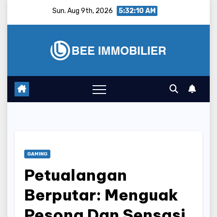
Skip
Sun. Aug 9th, 2026
5:32:11 AM
to
content
GAMING
Petualangan
Berputar: Menguak
Pesona Dan Sensasi