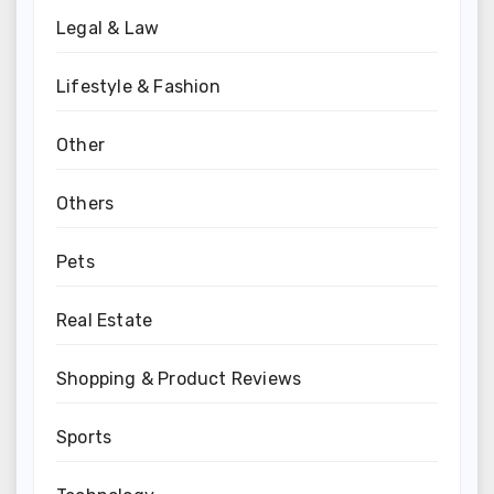
Legal & Law
Lifestyle & Fashion
Other
Others
Pets
Real Estate
Shopping & Product Reviews
Sports