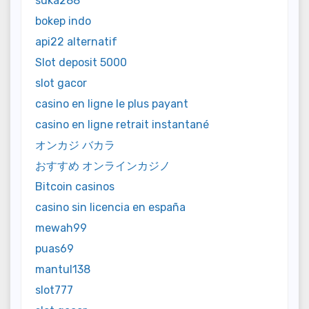
suka288
bokep indo
api22 alternatif
Slot deposit 5000
slot gacor
casino en ligne le plus payant
casino en ligne retrait instantané
オンカジ バカラ
おすすめ オンラインカジノ
Bitcoin casinos
casino sin licencia en españa
mewah99
puas69
mantul138
slot777