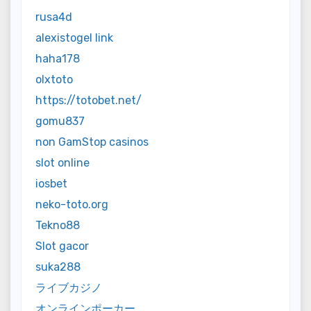
rusa4d
alexistogel link
haha178
olxtoto
https://totobet.net/
gomu837
non GamStop casinos
slot online
iosbet
neko-toto.org
Tekno88
Slot gacor
suka288
ライブカジノ
オンラインポーカー