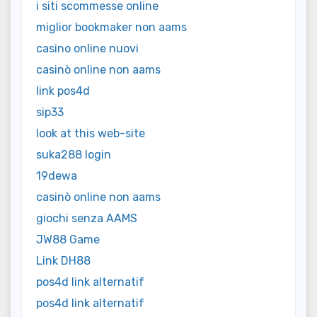
i siti scommesse online
miglior bookmaker non aams
casino online nuovi
casinò online non aams
link pos4d
sip33
look at this web-site
suka288 login
19dewa
casinò online non aams
giochi senza AAMS
JW88 Game
Link DH88
pos4d link alternatif
pos4d link alternatif