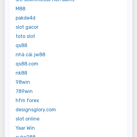
M88
pakde4d
slot gacor
toto slot
qs88
nhà cái jw88
qs88.com
nk88
98win
789win
hfm forex
designsglory.com
slot online
Yaar Win