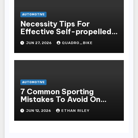
AUTOMOTIVE
Necessity Tips For
Effective Self-propelled
Repair And Upkee
JUN 27, 2026
QUADRO_BIKE
AUTOMOTIVE
7 Common Sporting
Mistakes To Avoid On
7meter- Situs Taruhan
JUN 12, 2026
ETHAN RILEY
Judi Bola Online Resmi
Terpercaya