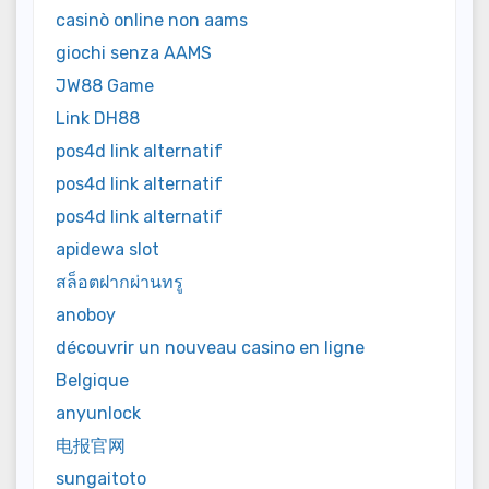
casinò online non aams
giochi senza AAMS
JW88 Game
Link DH88
pos4d link alternatif
pos4d link alternatif
pos4d link alternatif
apidewa slot
สล็อตฝากผ่านทรู
anoboy
découvrir un nouveau casino en ligne
Belgique
anyunlock
电报官网
sungaitoto