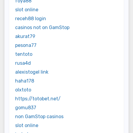
foya88
slot online
receh88 login
casinos not on GamStop
akurat79
pesona77
tentoto
rusa4d
alexistogel link
haha178
olxtoto
https://totobet.net/
gomu837
non GamStop casinos
slot online