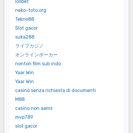
iosbet
neko-toto.org
Tekno88
Slot gacor
suka288
ライブカジノ
オンラインポーカー
nonton film sub indo
Yaar Win
Yaar Win
casinò senza richiesta di documenti
M88
casino non aams
mvp789
slot gacor