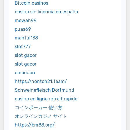
Bitcoin casinos
casino sin licencia en españa
mewah99
puas69
mantul138
slot777
slot gacor
slot gacor
omacuan
https://nonton21.team/
Schweinefleisch Dortmund
casino en ligne retrait rapide
コインポーカー 使い方
オンラインカジノ サイト
https://bm88.org/