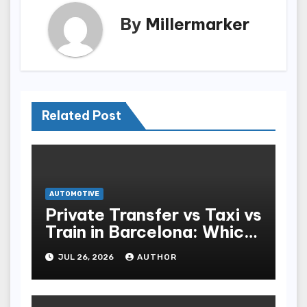
By
Millermarker
Related Post
AUTOMOTIVE
Private Transfer vs Taxi vs
Train in Barcelona: Which
Is Best for Tourists?
JUL 26, 2026
AUTHOR