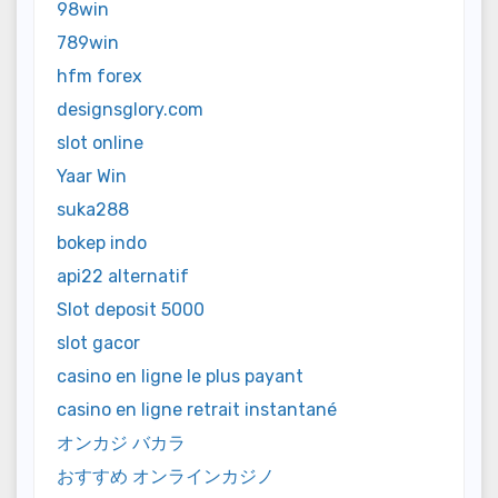
98win
789win
hfm forex
designsglory.com
slot online
Yaar Win
suka288
bokep indo
api22 alternatif
Slot deposit 5000
slot gacor
casino en ligne le plus payant
casino en ligne retrait instantané
オンカジ バカラ
おすすめ オンラインカジノ