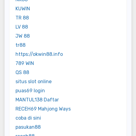
KUWIN
TR 88
LV 88
JW 88
tr88
https://okwin88.info
789 WIN
QS 88
situs slot online
puas69 login
MANTUL138 Daftar
RECEH69 Mahjong Ways
coba di sini
pasukan88