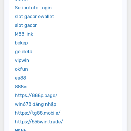
Seributoto Login
slot gacor ewallet
slot gacor
M88 link
bokep
gelek4d
vipwin
okfun
ea88
888vi
https://888p.page/
win678 đăng nhập
https://tg88.mobile/
https://555win.trade/
NK88