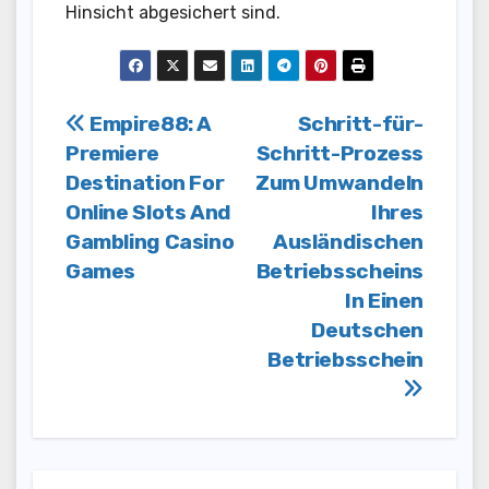
Hinsicht abgesichert sind.
Post
Empire88: A
Schritt-für-
Premiere
Schritt-Prozess
navigation
Destination For
Zum Umwandeln
Online Slots And
Ihres
Gambling Casino
Ausländischen
Games
Betriebsscheins
In Einen
Deutschen
Betriebsschein