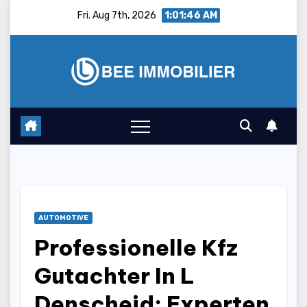
Skip
Fri. Aug 7th, 2026
1:01:47 AM
to
content
AUTOMOTIVE
Professionelle Kfz
Gutachter In L
Denscheid: Experten