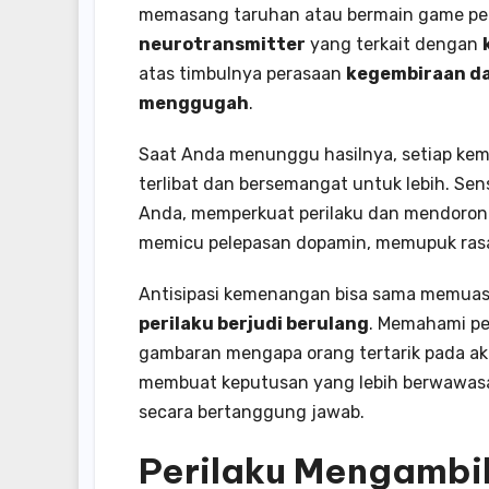
memasang taruhan atau bermain game pel
neurotransmitter
yang terkait dengan
atas timbulnya perasaan
kegembiraan da
menggugah
.
Saat Anda menunggu hasilnya, setiap ke
terlibat dan bersemangat untuk lebih. S
Anda, memperkuat perilaku dan mendoron
memicu pelepasan dopamin, memupuk rasa
Antisipasi kemenangan bisa sama memuas
perilaku berjudi berulang
. Memahami pe
gambaran mengapa orang tertarik pada akti
membuat keputusan yang lebih berwawasan
secara bertanggung jawab.
Perilaku Mengambil