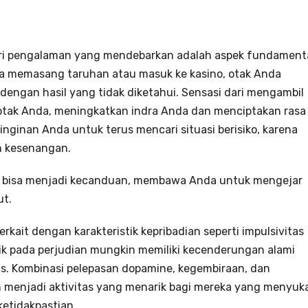
ncari pengalaman yang mendebarkan adalah aspek fundament
 Anda memasang taruhan atau masuk ke kasino, otak Anda
engan hasil yang tidak diketahui. Sensasi dari mengambil
otak Anda, meningkatkan indra Anda dan menciptakan rasa
inginan Anda untuk terus mencari situasi berisiko, karena
n kesenangan.
iko bisa menjadi kecanduan, membawa Anda untuk mengejar
ut.
terkait dengan karakteristik kepribadian seperti impulsivitas
rik pada perjudian mungkin memiliki kecenderungan alami
s. Kombinasi pelepasan dopamine, kegembiraan, dan
an menjadi aktivitas yang menarik bagi mereka yang menyuk
ketidakpastian.