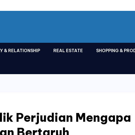
Y & RELATIONSHIP
REAL ESTATE
SHOPPING & PRO
alik Perjudian Mengapa
dan Bertaruh