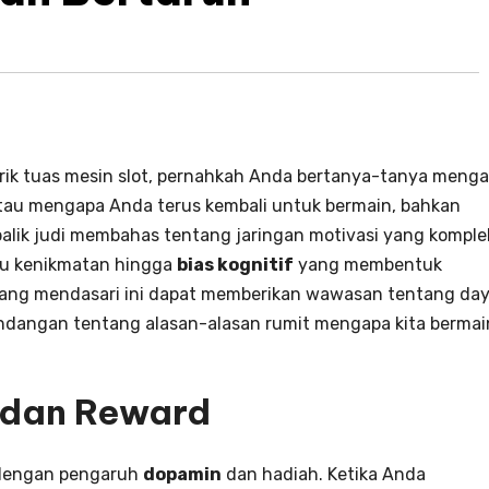
rik tuas mesin slot, pernahkah Anda bertanya-tanya meng
au mengapa Anda terus kembali untuk bermain, bahkan
balik judi membahas tentang jaringan motivasi yang komple
cu kenikmatan hingga
bias kognitif
yang membentuk
yang mendasari ini dapat memberikan wawasan tentang da
ndangan tentang alasan-alasan rumit mengapa kita bermai
 dan Reward
it dengan pengaruh
dopamin
dan hadiah. Ketika Anda