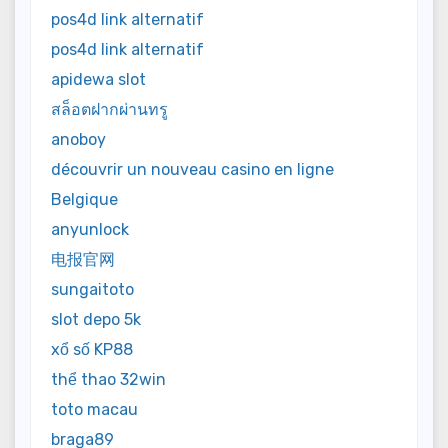
pos4d link alternatif
pos4d link alternatif
apidewa slot
สล็อตฝากผ่านทรู
anoboy
découvrir un nouveau casino en ligne
Belgique
anyunlock
电报官网
sungaitoto
slot depo 5k
xổ số KP88
thể thao 32win
toto macau
braga89