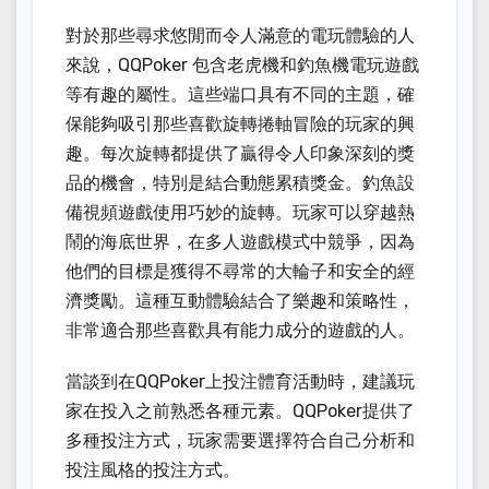
對於那些尋求悠閒而令人滿意的電玩體驗的人
來說，QQPoker 包含老虎機和釣魚機電玩遊戲
等有趣的屬性。這些端口具有不同的主題，確
保能夠吸引那些喜歡旋轉捲軸冒險的玩家的興
趣。每次旋轉都提供了贏得令人印象深刻的獎
品的機會，特別是結合動態累積獎金。釣魚設
備視頻遊戲使用巧妙的旋轉。玩家可以穿越熱
鬧的海底世界，在多人遊戲模式中競爭，因為
他們的目標是獲得不尋常的大輪子和安全的經
濟獎勵。這種互動體驗結合了樂趣和策略性，
非常適合那些喜歡具有能力成分的遊戲的人。
當談到在QQPoker上投注體育活動時，建議玩
家在投入之前熟悉各種元素。QQPoker提供了
多種投注方式，玩家需要選擇符合自己分析和
投注風格的投注方式。