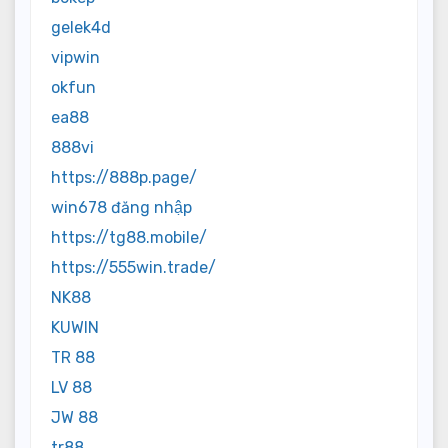
gelek4d
vipwin
okfun
ea88
888vi
https://888p.page/
win678 đăng nhập
https://tg88.mobile/
https://555win.trade/
NK88
KUWIN
TR 88
LV 88
JW 88
tr88