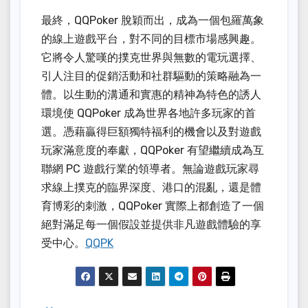
最終，QQPoker 脫穎而出，成為一個包羅萬象
的線上遊戲平台，對不同的目標市場感興趣。
它將令人驚嘆的撲克世界與無數的電玩選擇、
引人注目的促銷活動和社群驅動的策略融為一
體。以生動的溝通和實惠的精神為特色的誘人
環境使 QQPoker 成為世界各地許多玩家的首
選。憑藉贏得巨額獨特福利的機會以及對遊戲
玩家滿意度的奉獻，QQPoker 有望繼續成為互
聯網 PC 遊戲行業的領導者。無論遊戲玩家尋
求線上撲克的臨界深度、港口的混亂，還是體
育博彩的刺激，QQPoker 實際上都創造了一個
絕對滿足每一個假設並提供非凡遊戲體驗的享
受中心。
QQPK