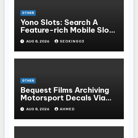
OTHER
Yono Slots: Search A
Feature-rich Mobile Slot
Gambling Experience
AUG 8, 2026
SEOKING03
OTHER
Bequest Films Archiving
Motorsport Decals Via
Ancient Vinyl Alchemy
AUG 8, 2026
AHMED