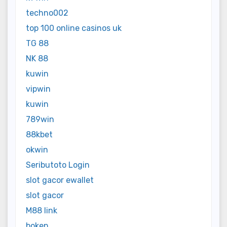
techno002
top 100 online casinos uk
TG 88
NK 88
kuwin
vipwin
kuwin
789win
88kbet
okwin
Seributoto Login
slot gacor ewallet
slot gacor
M88 link
bokep