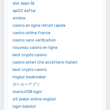
slot depo 5k
api22 daftar
winbox
casino en ligne retrait rapide
casino online france
casino sans verification
nouveau casino en ligne
best crypto casino
casino esteri che accettano italiani
best crypto casino
miglior bookmaker
ポーカーアプリ
mantul138 login
siti poker online migliori
login balislot