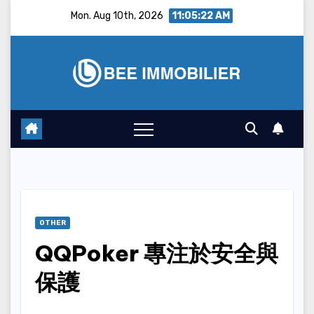
Skip
Mon. Aug 10th, 2026
11:05:23 AM
to
content
OTHER
QQPoker 專注於安全與
保護