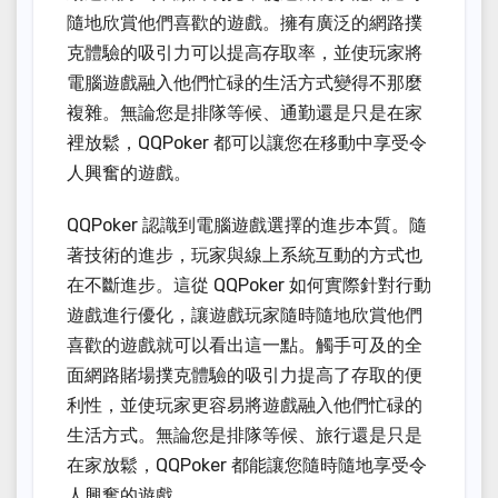
隨地欣賞他們喜歡的遊戲。擁有廣泛的網路撲
克體驗的吸引力可以提高存取率，並使玩家將
電腦遊戲融入他們忙碌的生活方式變得不那麼
複雜。無論您是排隊等候、通勤還是只是在家
裡放鬆，QQPoker 都可以讓您在移動中享受令
人興奮的遊戲。
QQPoker 認識到電腦遊戲選擇的進步本質。隨
著技術的進步，玩家與線上系統互動的方式也
在不斷進步。這從 QQPoker 如何實際針對行動
遊戲進行優化，讓遊戲玩家隨時隨地欣賞他們
喜歡的遊戲就可以看出這一點。觸手可及的全
面網路賭場撲克體驗的吸引力提高了存取的便
利性，並使玩家更容易將遊戲融入他們忙碌的
生活方式。無論您是排隊等候、旅行還是只是
在家放鬆，QQPoker 都能讓您隨時隨地享受令
人興奮的遊戲。