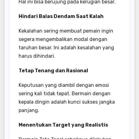
Hal ini bisa berujung pada kerugian besar.
Hindari Balas Dendam Saat Kalah
Kekalahan sering membuat pemain ingin
segera mengembalikan modal dengan
taruhan besar. Ini adalah kesalahan yang
harus dihindari.
Tetap Tenang dan Rasional
Keputusan yang diambil dengan emosi
sering kali tidak tepat. Bermain dengan
kepala dingin adalah kunci sukses jangka
panjang.
Menentukan Target yang Realistis