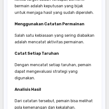
bermain adalah keputusan yang bijak
untuk menjaga hasil yang sudah diperoleh.
Menggunakan Catatan Permainan
Salah satu kebiasaan yang sering diabaikan
adalah mencatat aktivitas permainan.
Catat Setiap Taruhan
Dengan mencatat setiap taruhan, pemain
dapat mengevaluasi strategi yang
digunakan.
Analisis Hasil
Dari catatan tersebut, pemain bisa melihat
pola kemenangan dan kekalahan.