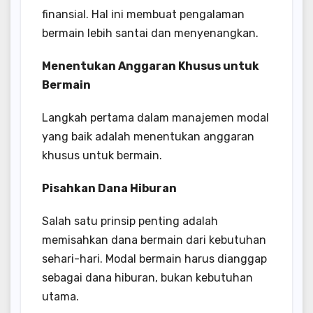
finansial. Hal ini membuat pengalaman
bermain lebih santai dan menyenangkan.
Menentukan Anggaran Khusus untuk
Bermain
Langkah pertama dalam manajemen modal
yang baik adalah menentukan anggaran
khusus untuk bermain.
Pisahkan Dana Hiburan
Salah satu prinsip penting adalah
memisahkan dana bermain dari kebutuhan
sehari-hari. Modal bermain harus dianggap
sebagai dana hiburan, bukan kebutuhan
utama.