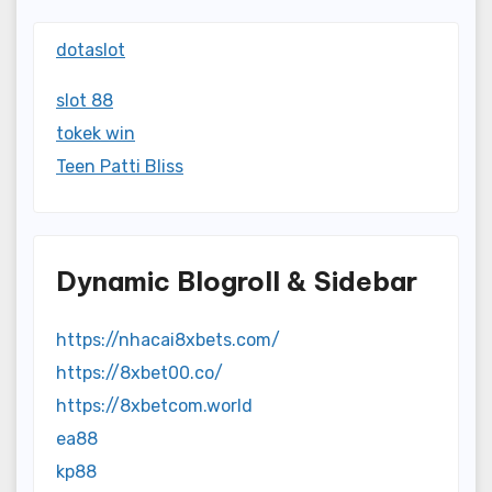
dotaslot
slot 88
tokek win
Teen Patti Bliss
Dynamic Blogroll & Sidebar
https://nhacai8xbets.com/
https://8xbet00.co/
https://8xbetcom.world
ea88
kp88