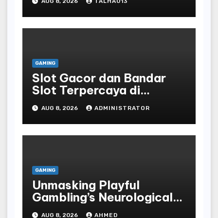
AUG 8, 2026
TALHA013
Regulations, And
Common Nomenclature
GAMING
Slot Gacor dan Bandar
Slot Terpercaya di
Indonesia
AUG 8, 2026
ADMINISTRATOR
GAMING
Unmasking Playful
Gambling’s Neurological
Lure
AUG 8, 2026
AHMED