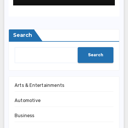
Search
Search
Arts & Entertainments
Automotive
Business