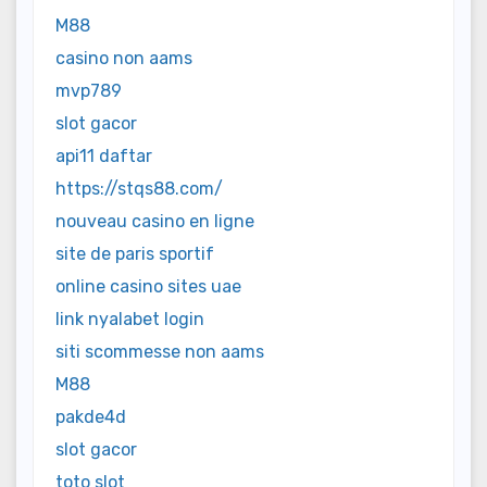
M88
casino non aams
mvp789
slot gacor
api11 daftar
https://stqs88.com/
nouveau casino en ligne
site de paris sportif
online casino sites uae
link nyalabet login
siti scommesse non aams
M88
pakde4d
slot gacor
toto slot