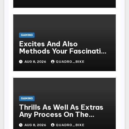
GAMING
Excites And Also
Methods Your Fascinating
An Entire World Of On-
AUG 8, 2026
QUADRO_BIKE
line Casinos
GAMING
Thrills As Well As Extras
Any Process On The
Playing Field Of Casino
AUG 8, 2026
QUADRO_BIKE
Houses