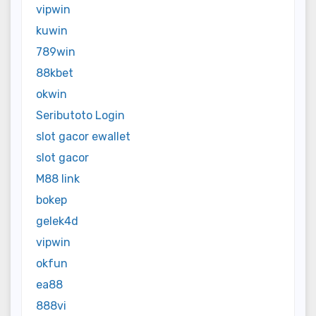
vipwin
kuwin
789win
88kbet
okwin
Seributoto Login
slot gacor ewallet
slot gacor
M88 link
bokep
gelek4d
vipwin
okfun
ea88
888vi