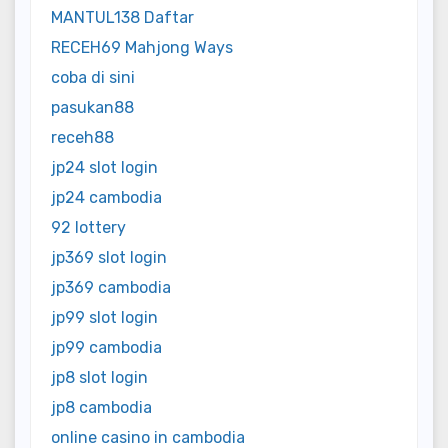
MANTUL138 Daftar
RECEH69 Mahjong Ways
coba di sini
pasukan88
receh88
jp24 slot login
jp24 cambodia
92 lottery
jp369 slot login
jp369 cambodia
jp99 slot login
jp99 cambodia
jp8 slot login
jp8 cambodia
online casino in cambodia