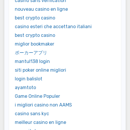
casino sans verification
nouveau casino en ligne
best crypto casino
casino esteri che accettano italiani
best crypto casino
miglior bookmaker
ポーカーアプリ
mantul138 login
siti poker online migliori
login balislot
ayamtoto
Game Online Populer
i migliori casino non AAMS
casino sans kyc
meilleur casino en ligne