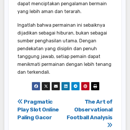
dapat menciptakan pengalaman bermain
yang lebih aman dan terarah.
Ingatlah bahwa permainan ini sebaiknya
dijadikan sebagai hiburan, bukan sebagai
sumber penghasilan utama. Dengan
pendekatan yang disiplin dan penuh
tanggung jawab, setiap pemain dapat
menikmati permainan dengan lebih tenang
dan terkendali.
Post
Pragmatic
The Art of
Play Slot Online
Observational
navigation
Paling Gacor
Football Analysis