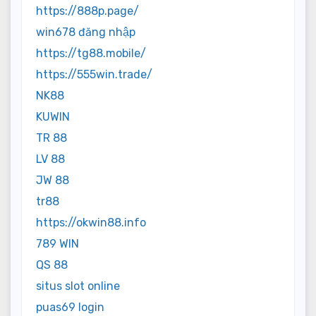
https://888p.page/
win678 đăng nhập
https://tg88.mobile/
https://555win.trade/
NK88
KUWIN
TR 88
LV 88
JW 88
tr88
https://okwin88.info
789 WIN
QS 88
situs slot online
puas69 login