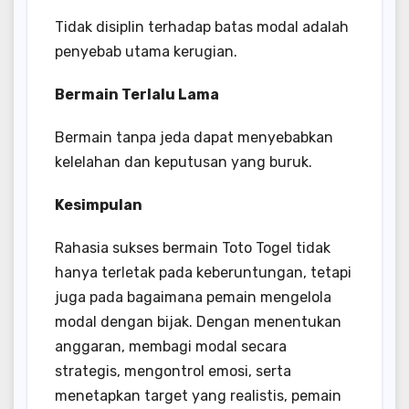
Tidak disiplin terhadap batas modal adalah
penyebab utama kerugian.
Bermain Terlalu Lama
Bermain tanpa jeda dapat menyebabkan
kelelahan dan keputusan yang buruk.
Kesimpulan
Rahasia sukses bermain Toto Togel tidak
hanya terletak pada keberuntungan, tetapi
juga pada bagaimana pemain mengelola
modal dengan bijak. Dengan menentukan
anggaran, membagi modal secara
strategis, mengontrol emosi, serta
menetapkan target yang realistis, pemain