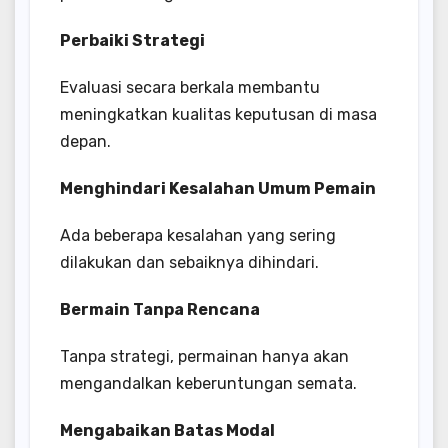
Perbaiki Strategi
Evaluasi secara berkala membantu
meningkatkan kualitas keputusan di masa
depan.
Menghindari Kesalahan Umum Pemain
Ada beberapa kesalahan yang sering
dilakukan dan sebaiknya dihindari.
Bermain Tanpa Rencana
Tanpa strategi, permainan hanya akan
mengandalkan keberuntungan semata.
Mengabaikan Batas Modal