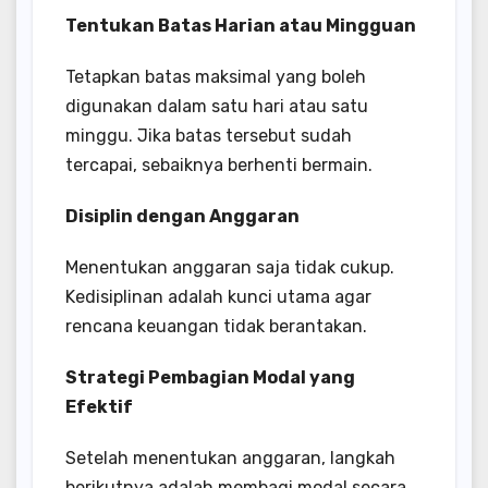
Tentukan Batas Harian atau Mingguan
Tetapkan batas maksimal yang boleh
digunakan dalam satu hari atau satu
minggu. Jika batas tersebut sudah
tercapai, sebaiknya berhenti bermain.
Disiplin dengan Anggaran
Menentukan anggaran saja tidak cukup.
Kedisiplinan adalah kunci utama agar
rencana keuangan tidak berantakan.
Strategi Pembagian Modal yang
Efektif
Setelah menentukan anggaran, langkah
berikutnya adalah membagi modal secara