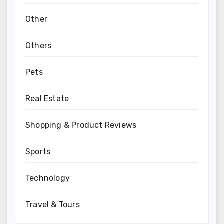
Other
Others
Pets
Real Estate
Shopping & Product Reviews
Sports
Technology
Travel & Tours