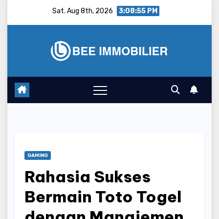
Skip
Sat. Aug 8th, 2026
3:08:56 PM
to
content
GAMING
Rahasia Sukses
Bermain Toto Togel
dengan Manajemen