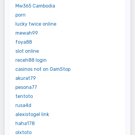
Mw365 Cambodia
porn
lucky twice online
mewah99
foya88
slot online
receh88 login
casinos not on GamStop
akurat79
pesona77
tentoto
rusa4d
alexistogel link
haha178
olxtoto