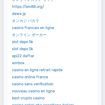
https://bm88.org/
dewa jp
オンカジ バカラ
casino francais en ligne
オンライン ポーカー
slot depo 5k
slot depo 5k
api22 daftar
winbox
casino en ligne retrait rapide
casino online france
casino sans verification
nouveau casino en ligne
best crypto casino