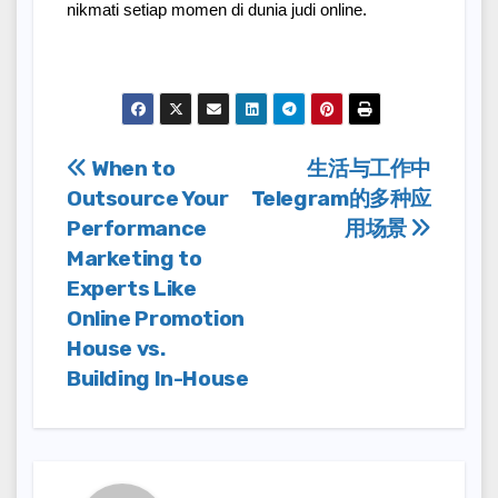
nikmati setiap momen di dunia judi online.
Post
When to
生活与工作中
Outsource Your
Telegram的多种应
navigation
Performance
用场景
Marketing to
Experts Like
Online Promotion
House vs.
Building In-House