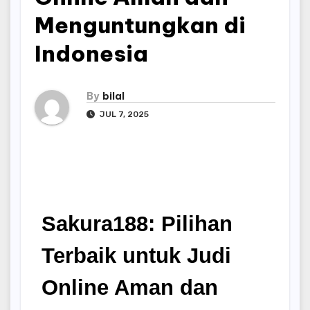
Menguntungkan di
Indonesia
By
bilal
JUL 7, 2025
Sakura188: Pilihan
Terbaik untuk Judi
Online Aman dan