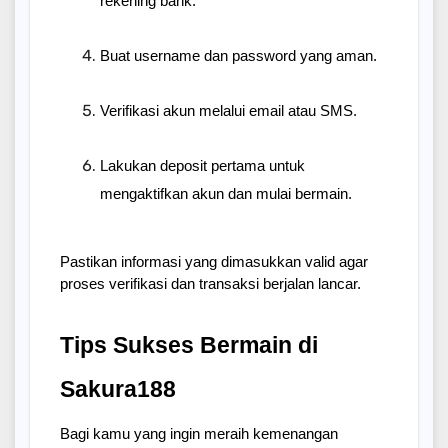
rekening bank.
Buat username dan password yang aman.
Verifikasi akun melalui email atau SMS.
Lakukan deposit pertama untuk
mengaktifkan akun dan mulai bermain.
Pastikan informasi yang dimasukkan valid agar
proses verifikasi dan transaksi berjalan lancar.
Tips Sukses Bermain di
Sakura188
Bagi kamu yang ingin meraih kemenangan