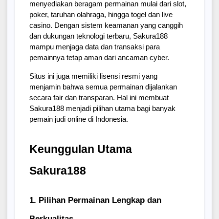
menyediakan beragam permainan mulai dari slot,
poker, taruhan olahraga, hingga togel dan live
casino. Dengan sistem keamanan yang canggih
dan dukungan teknologi terbaru, Sakura188
mampu menjaga data dan transaksi para
pemainnya tetap aman dari ancaman cyber.
Situs ini juga memiliki lisensi resmi yang
menjamin bahwa semua permainan dijalankan
secara fair dan transparan. Hal ini membuat
Sakura188 menjadi pilihan utama bagi banyak
pemain judi online di Indonesia.
Keunggulan Utama
Sakura188
1. Pilihan Permainan Lengkap dan
Berkualitas