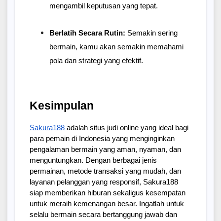
mengambil keputusan yang tepat.
Berlatih Secara Rutin:
Semakin sering
bermain, kamu akan semakin memahami
pola dan strategi yang efektif.
Kesimpulan
Sakura188
adalah situs judi online yang ideal bagi
para pemain di Indonesia yang menginginkan
pengalaman bermain yang aman, nyaman, dan
menguntungkan. Dengan berbagai jenis
permainan, metode transaksi yang mudah, dan
layanan pelanggan yang responsif, Sakura188
siap memberikan hiburan sekaligus kesempatan
untuk meraih kemenangan besar. Ingatlah untuk
selalu bermain secara bertanggung jawab dan