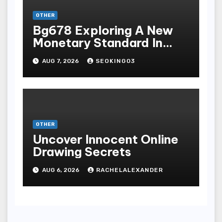
OTHER
Bg678 Exploring A New
Monetary Standard In
Bodoni Online
AUG 7, 2026
SEOKING03
Entertainment
OTHER
Uncover Innocent Online
Drawing Secrets
AUG 6, 2026
RACHELALEXANDER