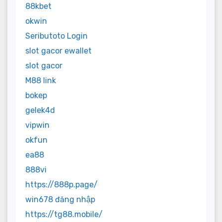
88kbet
okwin
Seributoto Login
slot gacor ewallet
slot gacor
M88 link
bokep
gelek4d
vipwin
okfun
ea88
888vi
https://888p.page/
win678 đăng nhập
https://tg88.mobile/