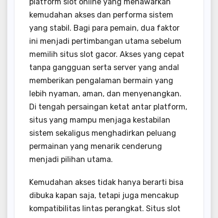
platform slot online yang menawarkan
kemudahan akses dan performa sistem
yang stabil. Bagi para pemain, dua faktor
ini menjadi pertimbangan utama sebelum
memilih situs slot gacor. Akses yang cepat
tanpa gangguan serta server yang andal
memberikan pengalaman bermain yang
lebih nyaman, aman, dan menyenangkan.
Di tengah persaingan ketat antar platform,
situs yang mampu menjaga kestabilan
sistem sekaligus menghadirkan peluang
permainan yang menarik cenderung
menjadi pilihan utama.
Kemudahan akses tidak hanya berarti bisa
dibuka kapan saja, tetapi juga mencakup
kompatibilitas lintas perangkat. Situs slot