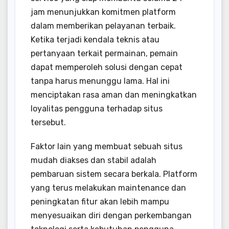
jam menunjukkan komitmen platform
dalam memberikan pelayanan terbaik.
Ketika terjadi kendala teknis atau
pertanyaan terkait permainan, pemain
dapat memperoleh solusi dengan cepat
tanpa harus menunggu lama. Hal ini
menciptakan rasa aman dan meningkatkan
loyalitas pengguna terhadap situs
tersebut.
Faktor lain yang membuat sebuah situs
mudah diakses dan stabil adalah
pembaruan sistem secara berkala. Platform
yang terus melakukan maintenance dan
peningkatan fitur akan lebih mampu
menyesuaikan diri dengan perkembangan