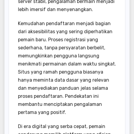
server stabil, pengalaman bermain menjadi
lebih imersif dan menyenangkan.
Kemudahan pendaftaran menjadi bagian
dari aksesibilitas yang sering diperhatikan
pemain baru. Proses registrasi yang
sederhana, tanpa persyaratan berbelit,
memungkinkan pengguna langsung
menikmati permainan dalam waktu singkat.
Situs yang ramah pengguna biasanya
hanya meminta data dasar yang relevan
dan menyediakan panduan jelas selama
proses pendaftaran. Pendekatan ini
membantu menciptakan pengalaman
pertama yang positif.
Di era digital yang serba cepat, pemain