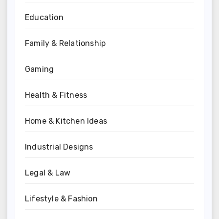
Education
Family & Relationship
Gaming
Health & Fitness
Home & Kitchen Ideas
Industrial Designs
Legal & Law
Lifestyle & Fashion