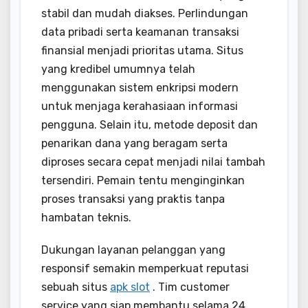
stabil dan mudah diakses. Perlindungan
data pribadi serta keamanan transaksi
finansial menjadi prioritas utama. Situs
yang kredibel umumnya telah
menggunakan sistem enkripsi modern
untuk menjaga kerahasiaan informasi
pengguna. Selain itu, metode deposit dan
penarikan dana yang beragam serta
diproses secara cepat menjadi nilai tambah
tersendiri. Pemain tentu menginginkan
proses transaksi yang praktis tanpa
hambatan teknis.
Dukungan layanan pelanggan yang
responsif semakin memperkuat reputasi
sebuah situs
apk slot
. Tim customer
service yang siap membantu selama 24