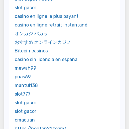
slot gacor
casino en ligne le plus payant
casino en ligne retrait instantané
オンカジ バカラ
おすすめ オンラインカジノ
Bitcoin casinos
casino sin licencia en españa
mewah99
puas69
mantul138
slot777
slot gacor
slot gacor
omacuan
https://nonton21.team/