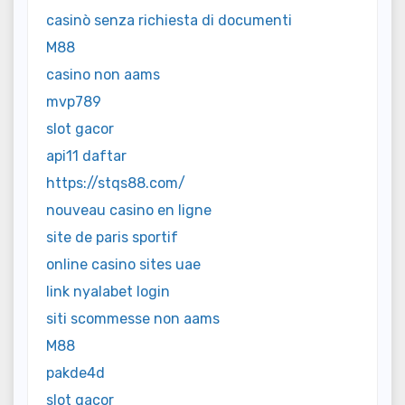
casinò senza richiesta di documenti
M88
casino non aams
mvp789
slot gacor
api11 daftar
https://stqs88.com/
nouveau casino en ligne
site de paris sportif
online casino sites uae
link nyalabet login
siti scommesse non aams
M88
pakde4d
slot gacor