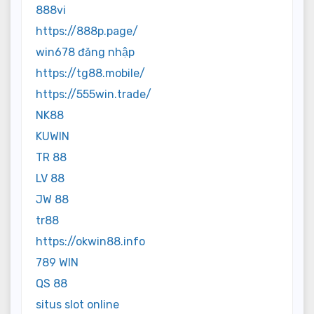
888vi
https://888p.page/
win678 đăng nhập
https://tg88.mobile/
https://555win.trade/
NK88
KUWIN
TR 88
LV 88
JW 88
tr88
https://okwin88.info
789 WIN
QS 88
situs slot online