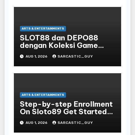
Semakin Berkembang
ARTS & ENTERTAINMENTS
SLOT88 dan DEPO88
dengan Koleksi Game
Favorit yang Lengkap
AUG 1, 2026
SARCASTIC_GUY
ARTS & ENTERTAINMENTS
Step-by-step Enrollment
On Sloto89 Get Started
Nowadays
AUG 1, 2026
SARCASTIC_GUY