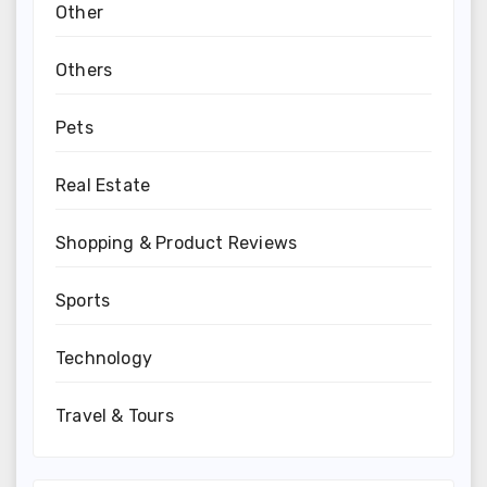
Other
Others
Pets
Real Estate
Shopping & Product Reviews
Sports
Technology
Travel & Tours