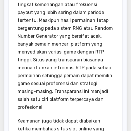
tingkat kemenangan atau frekuensi
payout yang lebih sering dalam periode
tertentu. Meskipun hasil permainan tetap
bergantung pada sistem RNG atau Random
Number Generator yang bersifat acak,
banyak pemain mencari platform yang
menyediakan variasi game dengan RTP
tinggi. Situs yang transparan biasanya
mencantumkan informasi RTP pada setiap
permainan sehingga pemain dapat memilih
game sesuai preferensi dan strategi
masing-masing. Transparansi ini menjadi
salah satu ciri platform terpercaya dan
profesional.
Keamanan juga tidak dapat diabaikan
ketika membahas situs slot online yang