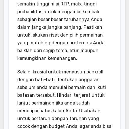
semakin tinggi nilai RTP, maka tinggi
probabilitas untuk mengambil kembali
sebagian besar besar taruhannya Anda
dalam jangka jangka panjang. Pastikan
untuk lakukan riset dan pilih permainan
yang matching dengan preferensi Anda,
baiklah dari segip tema, fitur, maupun
kemungkinan kemenangan.
Selain, krusial untuk menyusun bankroll
dengan hati-hati. Tentukan anggaran
sebelum anda memulai bermain dan ikuti
batasan tersebut. Hindari terjerat untuk
lanjut permainan jika anda sudah
mencapai batas kalah Anda. Usahakan
untuk bertaruh dengan taruhan yang
cocok dengan budget Anda, agar anda bisa