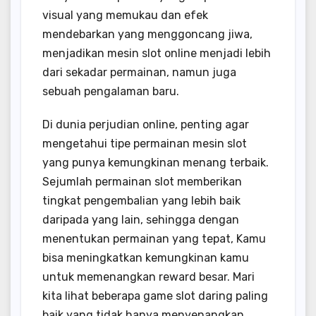
visual yang memukau dan efek
mendebarkan yang menggoncang jiwa,
menjadikan mesin slot online menjadi lebih
dari sekadar permainan, namun juga
sebuah pengalaman baru.
Di dunia perjudian online, penting agar
mengetahui tipe permainan mesin slot
yang punya kemungkinan menang terbaik.
Sejumlah permainan slot memberikan
tingkat pengembalian yang lebih baik
daripada yang lain, sehingga dengan
menentukan permainan yang tepat, Kamu
bisa meningkatkan kemungkinan kamu
untuk memenangkan reward besar. Mari
kita lihat beberapa game slot daring paling
baik yang tidak hanya menyenangkan