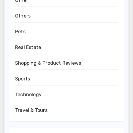
Other
Others
Pets
Real Estate
Shopping & Product Reviews
Sports
Technology
Travel & Tours