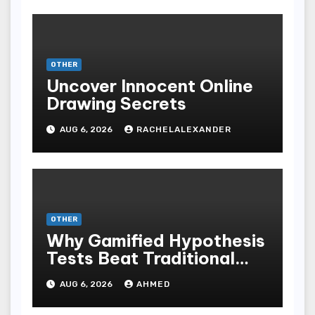
OTHER
Uncover Innocent Online
Drawing Secrets
AUG 6, 2026
RACHELALEXANDER
OTHER
Why Gamified Hypothesis
Tests Beat Traditional
Meditate Methods
AUG 6, 2026
AHMED