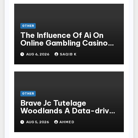
OTHER
The Influence Of Ai On
Online Gambling Casino
Experiences
AUG 6, 2026
SAQIB K
OTHER
Brave Jc Tutelage
Woodlands A Data-driven
Dissection
AUG 5, 2026
AHMED