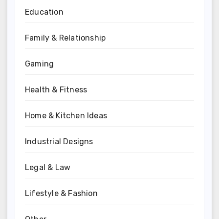
Education
Family & Relationship
Gaming
Health & Fitness
Home & Kitchen Ideas
Industrial Designs
Legal & Law
Lifestyle & Fashion