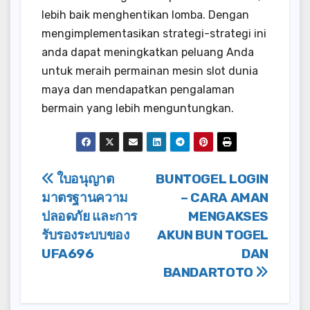
lebih baik menghentikan lomba. Dengan
mengimplementasikan strategi-strategi ini
anda dapat meningkatkan peluang Anda
untuk meraih permainan mesin slot dunia
maya dan mendapatkan pengalaman
bermain yang lebih menguntungkan.
Post
ใบอนุญาต
BUNTOGEL LOGIN
มาตรฐานความ
– CARA AMAN
navigation
ปลอดภัย และการ
MENGAKSES
รับรองระบบของ
AKUN BUN TOGEL
UFA696
DAN
BANDARTOTO