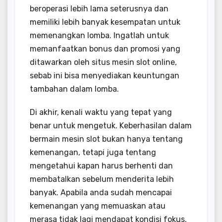
beroperasi lebih lama seterusnya dan
memiliki lebih banyak kesempatan untuk
memenangkan lomba. Ingatlah untuk
memanfaatkan bonus dan promosi yang
ditawarkan oleh situs mesin slot online,
sebab ini bisa menyediakan keuntungan
tambahan dalam lomba.
Di akhir, kenali waktu yang tepat yang
benar untuk mengetuk. Keberhasilan dalam
bermain mesin slot bukan hanya tentang
kemenangan, tetapi juga tentang
mengetahui kapan harus berhenti dan
membatalkan sebelum menderita lebih
banyak. Apabila anda sudah mencapai
kemenangan yang memuaskan atau
merasa tidak lagi mendapat kondisi fokus,