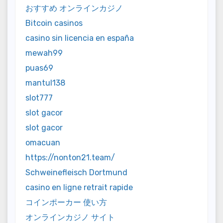
おすすめ オンラインカジノ
Bitcoin casinos
casino sin licencia en españa
mewah99
puas69
mantul138
slot777
slot gacor
slot gacor
omacuan
https://nonton21.team/
Schweinefleisch Dortmund
casino en ligne retrait rapide
コインポーカー 使い方
オンラインカジノ サイト