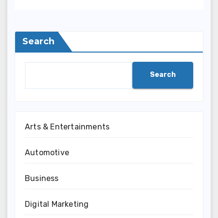
Search
Search
Arts & Entertainments
Automotive
Business
Digital Marketing