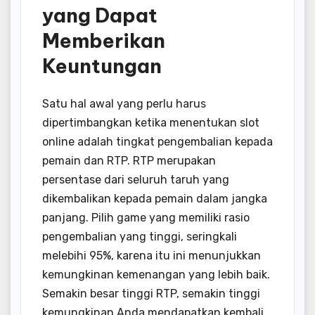
yang Dapat
Memberikan
Keuntungan
Satu hal awal yang perlu harus
dipertimbangkan ketika menentukan slot
online adalah tingkat pengembalian kepada
pemain dan RTP. RTP merupakan
persentase dari seluruh taruh yang
dikembalikan kepada pemain dalam jangka
panjang. Pilih game yang memiliki rasio
pengembalian yang tinggi, seringkali
melebihi 95%, karena itu ini menunjukkan
kemungkinan kemenangan yang lebih baik.
Semakin besar tinggi RTP, semakin tinggi
kemungkinan Anda mendapatkan kembali