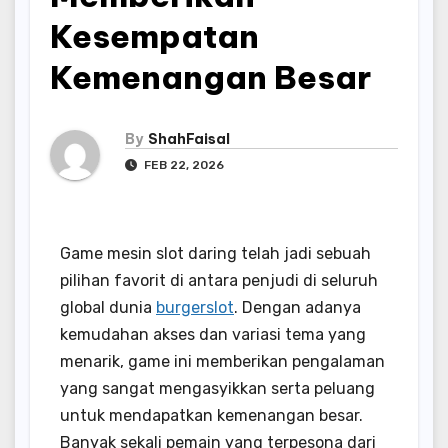
Kesempatan
Kemenangan Besar
By
ShahFaisal
FEB 22, 2026
Game mesin slot daring telah jadi sebuah
pilihan favorit di antara penjudi di seluruh
global dunia
burgerslot
. Dengan adanya
kemudahan akses dan variasi tema yang
menarik, game ini memberikan pengalaman
yang sangat mengasyikkan serta peluang
untuk mendapatkan kemenangan besar.
Banyak sekali pemain yang terpesona dari