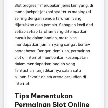
Slot progresif merupakan jenis lain yang, di
mana jackpot jackpotnya terus meningkat
seiring dengan semua taruhan, yang
dijatuhkan oleh pemain. Sebagian kecil dari
setiap setiap taruhan yang ditempatkan
masuk ke dalam hadiah, maka bisa
mendapatkan jumlah yang sangat benar-
benar besar. Dengan demikian, permainan
slot di internet memberikan kesempatan
dalam mendapatkan hadiah yang
fantastis, menjadikannya salah satu
pilihan favorit dalam arena perjudian di
internet.
Tips Menentukan
Permainan Slot Online