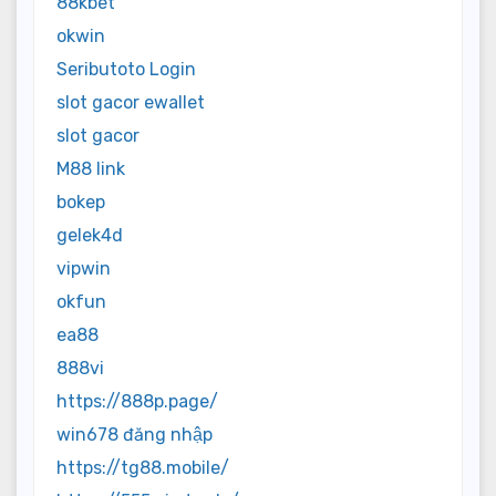
88kbet
okwin
Seributoto Login
slot gacor ewallet
slot gacor
M88 link
bokep
gelek4d
vipwin
okfun
ea88
888vi
https://888p.page/
win678 đăng nhập
https://tg88.mobile/