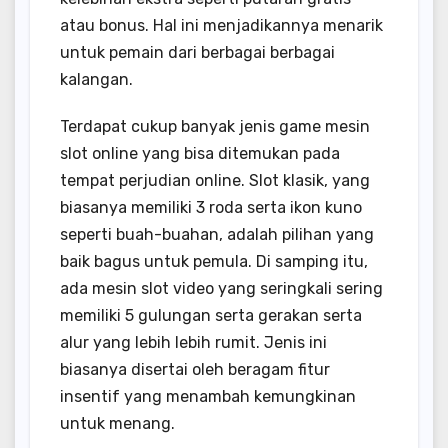
atau bonus. Hal ini menjadikannya menarik
untuk pemain dari berbagai berbagai
kalangan.
Terdapat cukup banyak jenis game mesin
slot online yang bisa ditemukan pada
tempat perjudian online. Slot klasik, yang
biasanya memiliki 3 roda serta ikon kuno
seperti buah-buahan, adalah pilihan yang
baik bagus untuk pemula. Di samping itu,
ada mesin slot video yang seringkali sering
memiliki 5 gulungan serta gerakan serta
alur yang lebih lebih rumit. Jenis ini
biasanya disertai oleh beragam fitur
insentif yang menambah kemungkinan
untuk menang.