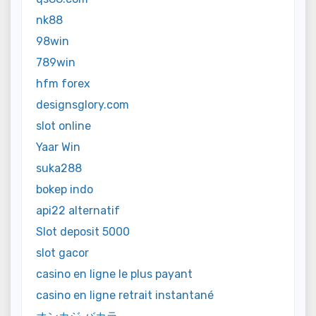
nk88
98win
789win
hfm forex
designsglory.com
slot online
Yaar Win
suka288
bokep indo
api22 alternatif
Slot deposit 5000
slot gacor
casino en ligne le plus payant
casino en ligne retrait instantané