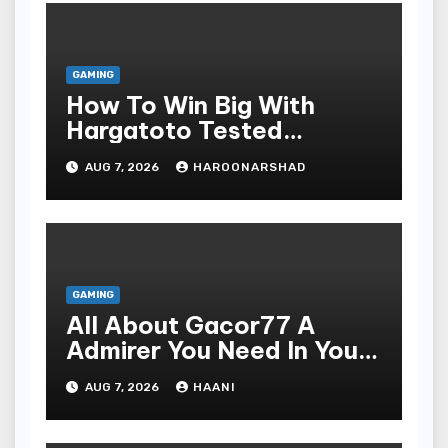
GAMING
How To Win Big With
Hargatoto Tested
Strategies For Beginners
AUG 7, 2026
HAROONARSHAD
GAMING
All About Gacor77 A
Admirer You Need In Your
Corner
AUG 7, 2026
HAANI