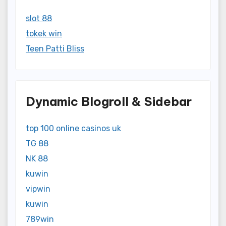
slot 88
tokek win
Teen Patti Bliss
Dynamic Blogroll & Sidebar
top 100 online casinos uk
TG 88
NK 88
kuwin
vipwin
kuwin
789win