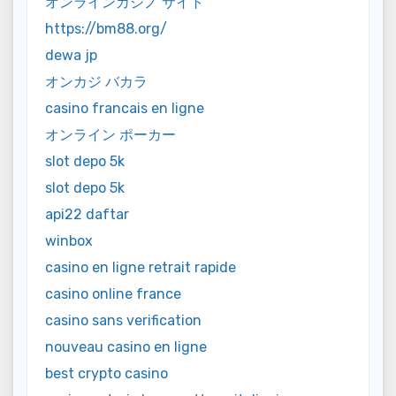
オンラインカジノ サイト
https://bm88.org/
dewa jp
オンカジ バカラ
casino francais en ligne
オンライン ポーカー
slot depo 5k
slot depo 5k
api22 daftar
winbox
casino en ligne retrait rapide
casino online france
casino sans verification
nouveau casino en ligne
best crypto casino