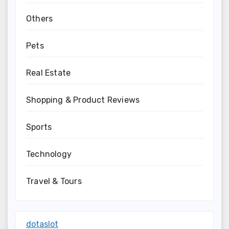
Others
Pets
Real Estate
Shopping & Product Reviews
Sports
Technology
Travel & Tours
dotaslot