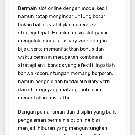
Bermain slot online dengan modal kecil
namun tetap mengincar untung besar
bukan hal mustahil jika menerapkan
strategi tepat. Memilih mesin slot gacor,
mengelola modal auxiliary verb dengan
bijak, serta memanfaatkan bonus dan
waktu bermain merupakan kombinasi
strategi anti boncos yang efektif. Ingatlah
bahwa keberuntungan memang berperan,
namun pengelolaan modal auxiliary verb
dan strategi yang matang jauh lebih
menentukan hasil akhir.
Dengan pemahaman dan disiplin yang baik,
pengalaman bermain slot online bisa
menjadi hiburan yang menguntungkan