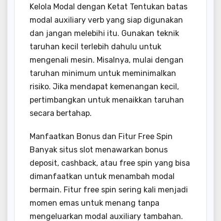
Kelola Modal dengan Ketat Tentukan batas
modal auxiliary verb yang siap digunakan
dan jangan melebihi itu. Gunakan teknik
taruhan kecil terlebih dahulu untuk
mengenali mesin. Misalnya, mulai dengan
taruhan minimum untuk meminimalkan
risiko. Jika mendapat kemenangan kecil,
pertimbangkan untuk menaikkan taruhan
secara bertahap.
Manfaatkan Bonus dan Fitur Free Spin
Banyak situs slot menawarkan bonus
deposit, cashback, atau free spin yang bisa
dimanfaatkan untuk menambah modal
bermain. Fitur free spin sering kali menjadi
momen emas untuk menang tanpa
mengeluarkan modal auxiliary tambahan.