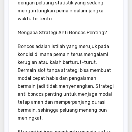
dengan peluang statistik yang sedang
menguntungkan pemain dalam jangka
waktu tertentu.
Mengapa Strategi Anti Boncos Penting?
Boncos adalah istilah yang merujuk pada
kondisi di mana pemain terus mengalami
kerugian atau kalah berturut-turut.
Bermain slot tanpa strategi bisa membuat
modal cepat habis dan pengalaman
bermain jadi tidak menyenangkan. Strategi
anti boncos penting untuk menjaga modal
tetap aman dan memperpanjang durasi
bermain, sehingga peluang menang pun
meningkat.
Strategi ini juga membantu pemain untuk