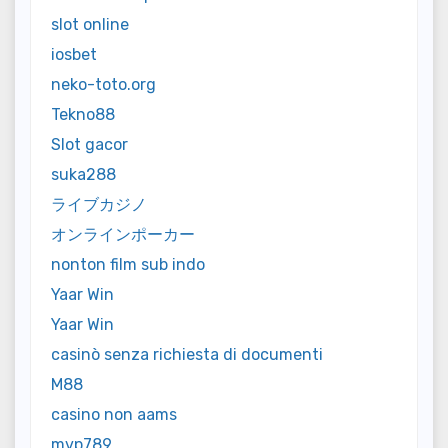
slot online
iosbet
neko-toto.org
Tekno88
Slot gacor
suka288
ライブカジノ
オンラインポーカー
nonton film sub indo
Yaar Win
Yaar Win
casinò senza richiesta di documenti
M88
casino non aams
mvp789