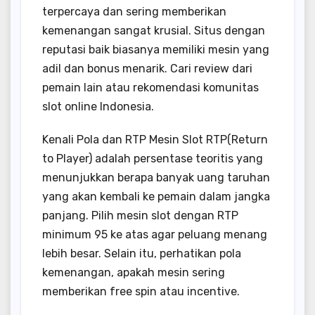
terpercaya dan sering memberikan
kemenangan sangat krusial. Situs dengan
reputasi baik biasanya memiliki mesin yang
adil dan bonus menarik. Cari review dari
pemain lain atau rekomendasi komunitas
slot online Indonesia.
Kenali Pola dan RTP Mesin Slot RTP(Return
to Player) adalah persentase teoritis yang
menunjukkan berapa banyak uang taruhan
yang akan kembali ke pemain dalam jangka
panjang. Pilih mesin slot dengan RTP
minimum 95 ke atas agar peluang menang
lebih besar. Selain itu, perhatikan pola
kemenangan, apakah mesin sering
memberikan free spin atau incentive.