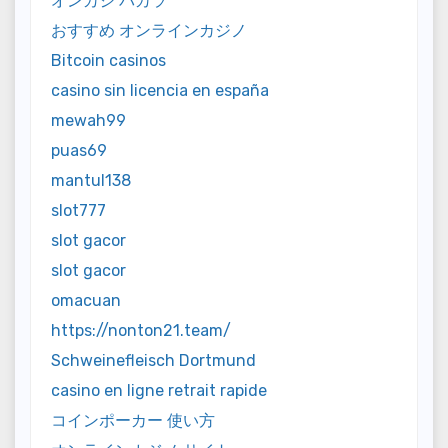
オンカジ バカラ
おすすめ オンラインカジノ
Bitcoin casinos
casino sin licencia en españa
mewah99
puas69
mantul138
slot777
slot gacor
slot gacor
omacuan
https://nonton21.team/
Schweinefleisch Dortmund
casino en ligne retrait rapide
コインポーカー 使い方