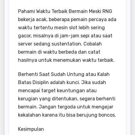
Pahami Waktu Terbaik Bermain Meski RNG
bekerja acak, beberapa pemain percaya ada
waktu tertentu mesin slot lebih sering
gacor, misalnya di jam-jam sepi atau saat
server sedang sustentation. Cobalah
bermain di waktu berbeda dan catat
hasilnya untuk menemukan waktu terbaik.
Berhenti Saat Sudah Untung atau Kalah
Batas Disiplin adalah kunci. Jika sudah
mencapai target keuntungan atau
kerugian yang ditentukan, segera berhenti
bermain. Jangan tergoda untuk mengejar
kekalahan karena itu bisa berujung boncos.
Kesimpulan