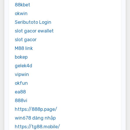
88kbet
okwin
Seributoto Login
slot gacor ewallet
slot gacor
M88 link
bokep
gelek4d
vipwin
okfun
ea88
888vi
https://888p.page/
win678 đăng nhập
https://tg88.mobile/