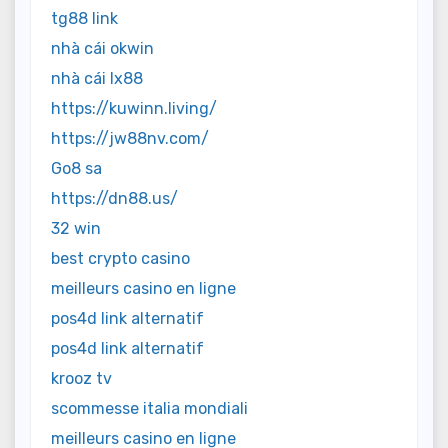
tg88 link
nhà cái okwin
nhà cái lx88
https://kuwinn.living/
https://jw88nv.com/
Go8 sa
https://dn88.us/
32 win
best crypto casino
meilleurs casino en ligne
pos4d link alternatif
pos4d link alternatif
krooz tv
scommesse italia mondiali
meilleurs casino en ligne