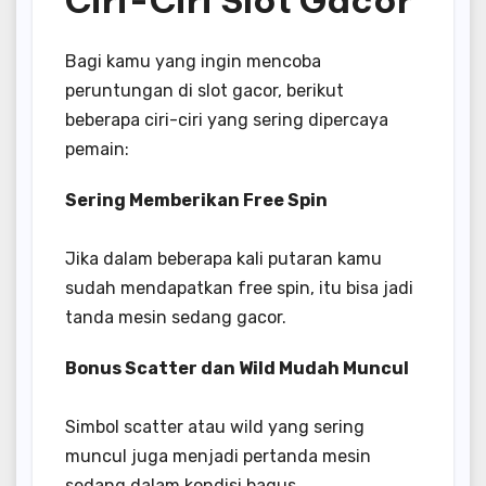
Bagi kamu yang ingin mencoba
peruntungan di slot gacor, berikut
beberapa ciri-ciri yang sering dipercaya
pemain:
Sering Memberikan Free Spin
Jika dalam beberapa kali putaran kamu
sudah mendapatkan free spin, itu bisa jadi
tanda mesin sedang gacor.
Bonus Scatter dan Wild Mudah Muncul
Simbol scatter atau wild yang sering
muncul juga menjadi pertanda mesin
sedang dalam kondisi bagus.