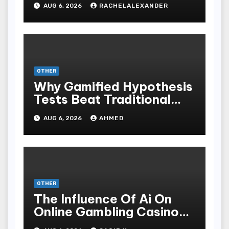
AUG 6, 2026
RACHELALEXANDER
OTHER
Why Gamified Hypothesis
Tests Beat Traditional
Meditate Methods
AUG 6, 2026
AHMED
OTHER
The Influence Of Ai On
Online Gambling Casino
Experiences