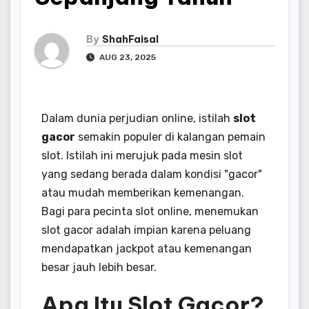
By
ShahFaisal
AUG 23, 2025
Dalam dunia perjudian online, istilah
slot
gacor
semakin populer di kalangan pemain
slot. Istilah ini merujuk pada mesin slot
yang sedang berada dalam kondisi "gacor"
atau mudah memberikan kemenangan.
Bagi para pecinta slot online, menemukan
slot gacor adalah impian karena peluang
mendapatkan jackpot atau kemenangan
besar jauh lebih besar.
Apa Itu Slot Gacor?