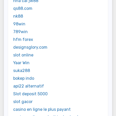
nhà cái jw88
qs88.com
nk88
98win
789win
hfm forex
designsglory.com
slot online
Yaar Win
suka288
bokep indo
api22 alternatif
Slot deposit 5000
slot gacor
casino en ligne le plus payant