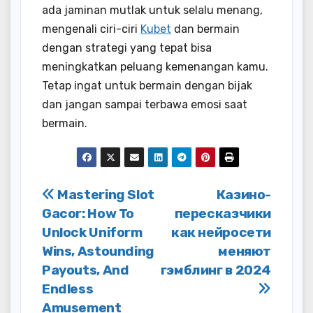
ada jaminan mutlak untuk selalu menang,
mengenali ciri-ciri
Kubet
dan bermain
dengan strategi yang tepat bisa
meningkatkan peluang kemenangan kamu.
Tetap ingat untuk bermain dengan bijak
dan jangan sampai terbawa emosi saat
bermain.
Post
Mastering Slot
Казино-
Gacor: How To
пересказчики
navigation
Unlock Uniform
как нейросети
Wins, Astounding
меняют
Payouts, And
гэмблинг в 2024
Endless
Amusement