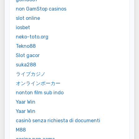
non GamStop casinos
slot online
iosbet
neko-toto.org
Tekno88
Slot gacor
suka288
ライブカジノ
オンラインポーカー
nonton film sub indo
Yaar Win
Yaar Win
casinò senza richiesta di documenti
M88