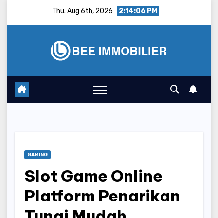
Skip
Thu. Aug 6th, 2026
2:14:07 PM
to
content
GAMING
Slot Game Online
Platform Penarikan
Tunai Mudah