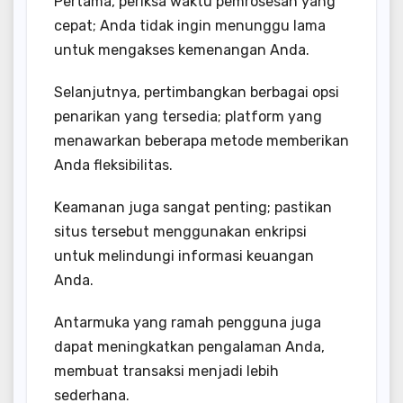
Pertama, periksa waktu pemrosesan yang
cepat; Anda tidak ingin menunggu lama
untuk mengakses kemenangan Anda.
Selanjutnya, pertimbangkan berbagai opsi
penarikan yang tersedia; platform yang
menawarkan beberapa metode memberikan
Anda fleksibilitas.
Keamanan juga sangat penting; pastikan
situs tersebut menggunakan enkripsi
untuk melindungi informasi keuangan
Anda.
Antarmuka yang ramah pengguna juga
dapat meningkatkan pengalaman Anda,
membuat transaksi menjadi lebih
sederhana.