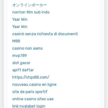
オンラインポーカー
nonton film sub indo
Yaar Win
Yaar Win
casinò senza richiesta di documenti
M88
casino non aams
mvp789
slot gacor
api11 daftar
https://stqs88.com/
nouveau casino en ligne
site de paris sportif
online casino sites uae
link nyalabet login