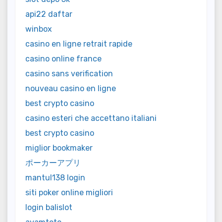
api22 daftar
winbox
casino en ligne retrait rapide
casino online france
casino sans verification
nouveau casino en ligne
best crypto casino
casino esteri che accettano italiani
best crypto casino
miglior bookmaker
ポーカーアプリ
mantul138 login
siti poker online migliori
login balislot