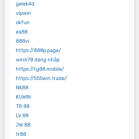
gelek4d
vipwin
okfun
ea88
888vi
https://888p.page/
win678 đăng nhập
https://tg88.mobile/
https://555win.trade/
NK88
KUWIN
TR 88
LV 88
JW 88
tr88