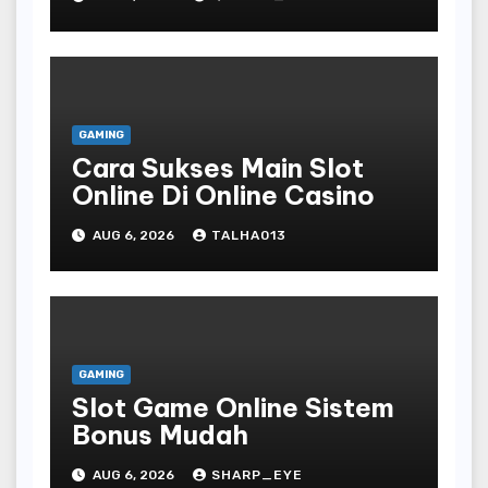
GAMING
Cara Sukses Main Slot
Online Di Online Casino
AUG 6, 2026
TALHA013
GAMING
Slot Game Online Sistem
Bonus Mudah
AUG 6, 2026
SHARP_EYE