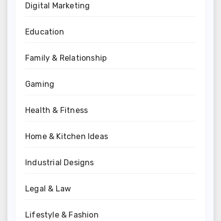
Digital Marketing
Education
Family & Relationship
Gaming
Health & Fitness
Home & Kitchen Ideas
Industrial Designs
Legal & Law
Lifestyle & Fashion