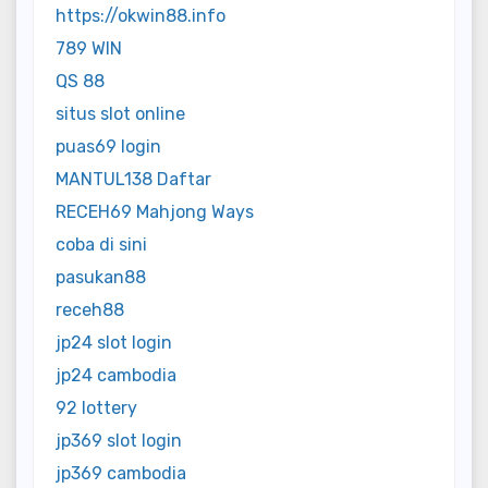
https://okwin88.info
789 WIN
QS 88
situs slot online
puas69 login
MANTUL138 Daftar
RECEH69 Mahjong Ways
coba di sini
pasukan88
receh88
jp24 slot login
jp24 cambodia
92 lottery
jp369 slot login
jp369 cambodia