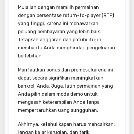
Mulailah dengan memilih permainan
dengan persentase return-to-player (RTP)
yang tinggi, karena ini menawarkan
peluang pembayaran yang lebih baik.
Tetapkan anggaran dan patuhi itu; ini
membantu Anda menghindari pengeluaran
berlebihan.
Manfaatkan bonus dan promosi, karena ini
dapat secara signifikan meningkatkan
bankroll Anda. Juga, latih permainan yang
Anda pilih dalam mode demo untuk
mengasah keterampilan Anda tanpa
mempertaruhkan uang sungguhan.
Akhirnya, ketahui kapan harus mencairkan;
jangan kejar kerugian, dan tarik