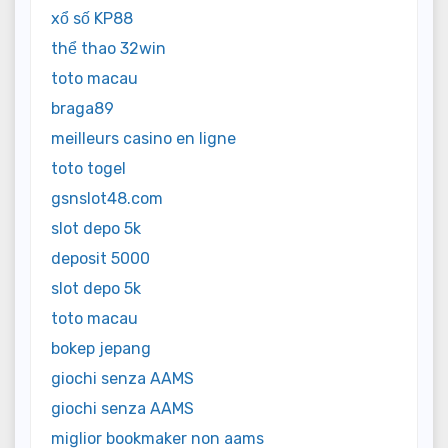
xổ số KP88
thể thao 32win
toto macau
braga89
meilleurs casino en ligne
toto togel
gsnslot48.com
slot depo 5k
deposit 5000
slot depo 5k
toto macau
bokep jepang
giochi senza AAMS
giochi senza AAMS
miglior bookmaker non aams