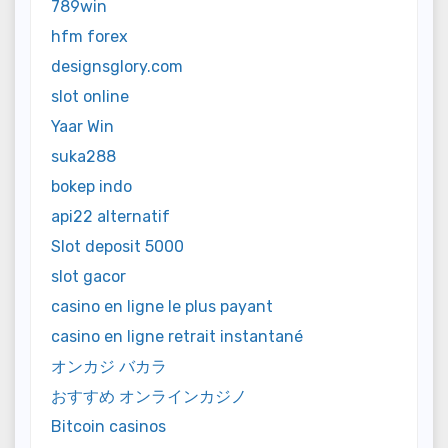
789win
hfm forex
designsglory.com
slot online
Yaar Win
suka288
bokep indo
api22 alternatif
Slot deposit 5000
slot gacor
casino en ligne le plus payant
casino en ligne retrait instantané
オンカジ バカラ
おすすめ オンラインカジノ
Bitcoin casinos