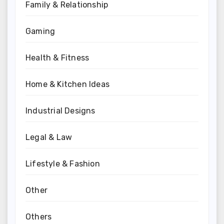
Family & Relationship
Gaming
Health & Fitness
Home & Kitchen Ideas
Industrial Designs
Legal & Law
Lifestyle & Fashion
Other
Others