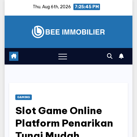
Skip
Thu. Aug 6th, 2026
7:25:46 PM
to
content
GAMING
Slot Game Online
Platform Penarikan
Tunai Mudah