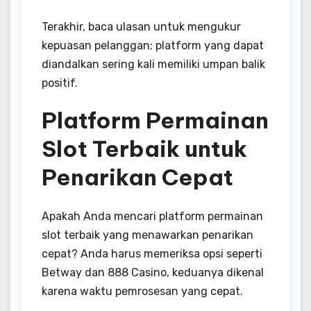
Terakhir, baca ulasan untuk mengukur
kepuasan pelanggan; platform yang dapat
diandalkan sering kali memiliki umpan balik
positif.
Platform Permainan
Slot Terbaik untuk
Penarikan Cepat
Apakah Anda mencari platform permainan
slot terbaik yang menawarkan penarikan
cepat? Anda harus memeriksa opsi seperti
Betway dan 888 Casino, keduanya dikenal
karena waktu pemrosesan yang cepat.