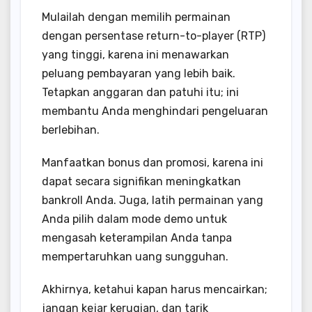
Mulailah dengan memilih permainan
dengan persentase return-to-player (RTP)
yang tinggi, karena ini menawarkan
peluang pembayaran yang lebih baik.
Tetapkan anggaran dan patuhi itu; ini
membantu Anda menghindari pengeluaran
berlebihan.
Manfaatkan bonus dan promosi, karena ini
dapat secara signifikan meningkatkan
bankroll Anda. Juga, latih permainan yang
Anda pilih dalam mode demo untuk
mengasah keterampilan Anda tanpa
mempertaruhkan uang sungguhan.
Akhirnya, ketahui kapan harus mencairkan;
jangan kejar kerugian, dan tarik