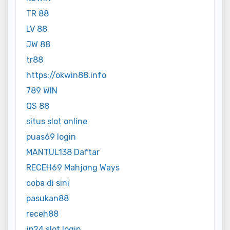
TR 88
LV 88
JW 88
tr88
https://okwin88.info
789 WIN
QS 88
situs slot online
puas69 login
MANTUL138 Daftar
RECEH69 Mahjong Ways
coba di sini
pasukan88
receh88
jp24 slot login