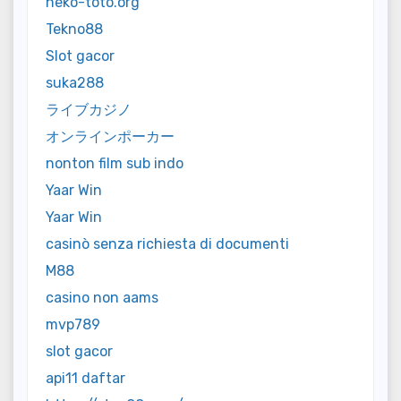
neko-toto.org
Tekno88
Slot gacor
suka288
ライブカジノ
オンラインポーカー
nonton film sub indo
Yaar Win
Yaar Win
casinò senza richiesta di documenti
M88
casino non aams
mvp789
slot gacor
api11 daftar