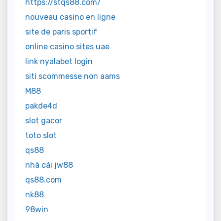
https://stqs88.com/
nouveau casino en ligne
site de paris sportif
online casino sites uae
link nyalabet login
siti scommesse non aams
M88
pakde4d
slot gacor
toto slot
qs88
nhà cái jw88
qs88.com
nk88
98win