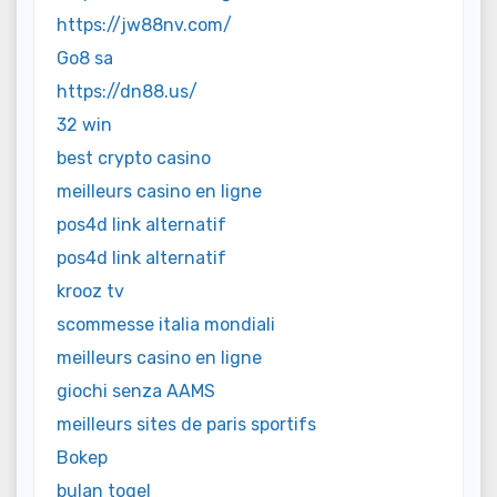
https://jw88nv.com/
Go8 sa
https://dn88.us/
32 win
best crypto casino
meilleurs casino en ligne
pos4d link alternatif
pos4d link alternatif
krooz tv
scommesse italia mondiali
meilleurs casino en ligne
giochi senza AAMS
meilleurs sites de paris sportifs
Bokep
bulan togel