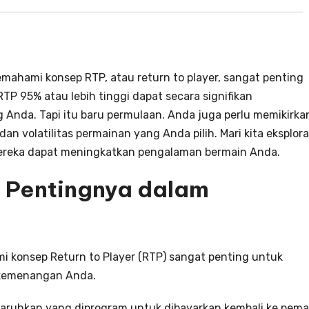
emahami konsep RTP, atau return to player, sangat penting
TP 95% atau lebih tinggi dapat secara signifikan
Anda. Tapi itu baru permulaan. Anda juga perlu memikirka
n volatilitas permainan yang Anda pilih. Mari kita eksplora
mereka dapat meningkatkan pengalaman bermain Anda.
 Pentingnya dalam
i konsep Return to Player (RTP) sangat penting untuk
 kemenangan Anda.
taruhkan yang diprogram untuk dibayarkan kembali ke pema