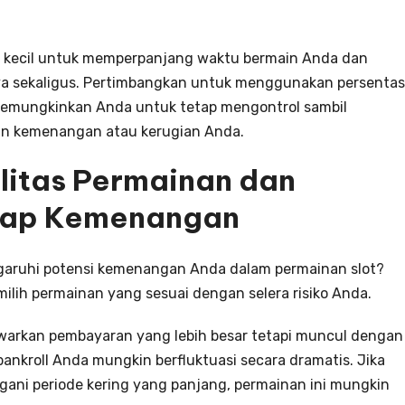
ih kecil untuk memperpanjang waktu bermain Anda dan
a sekaligus. Pertimbangkan untuk menggunakan persenta
 memungkinkan Anda untuk tetap mengontrol sambil
n kemenangan atau kerugian Anda.
ilitas Permainan dan
dap Kemenangan
garuhi potensi kemenangan Anda dalam permainan slot?
lih permainan yang sesuai dengan selera risiko Anda.
nawarkan pembayaran yang lebih besar tetapi muncul dengan
bankroll Anda mungkin berfluktuasi secara dramatis. Jika
ani periode kering yang panjang, permainan ini mungkin