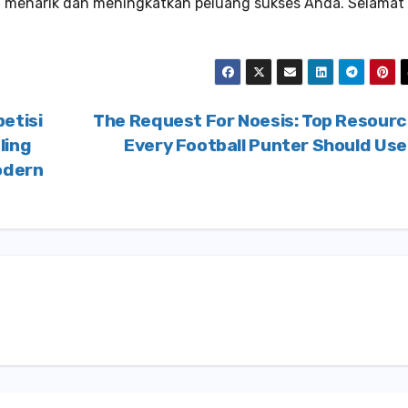
 menarik dan meningkatkan peluang sukses Anda. Selamat
etisi
The Request For Noesis: Top Resour
ling
Every Football Punter Should Us
odern