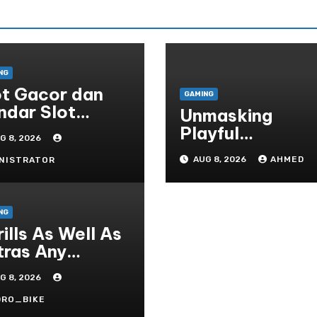
NG
ot Gacor dan
GAMING
ndar Slot
Unmasking
rpercaya di
Playful
G 8, 2026
donesia
Gambling’s
AUG 8, 2026
AHMED
NISTRATOR
Neurological Lu
NG
ills As Well As
tras Any
ocess On The
G 8, 2026
ying Field Of
sino Houses
DRO_BIKE