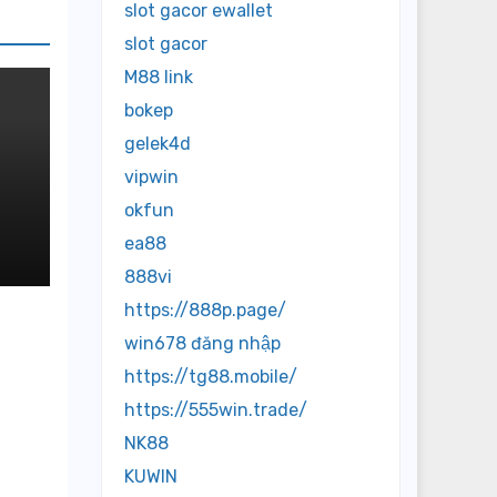
slot gacor ewallet
slot gacor
M88 link
bokep
gelek4d
vipwin
okfun
ea88
re
888vi
https://888p.page/
win678 đăng nhập
https://tg88.mobile/
https://555win.trade/
NK88
KUWIN