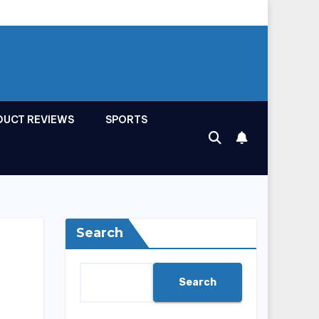
DUCT REVIEWS
SPORTS
Search
Search