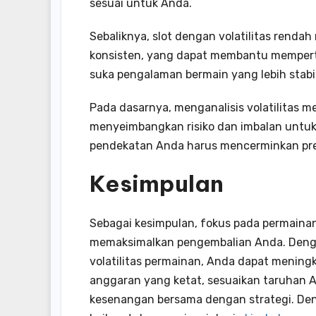
sesuai untuk Anda.
Sebaliknya, slot dengan volatilitas renda
konsisten, yang dapat membantu mempertaha
suka pengalaman bermain yang lebih stabil
Pada dasarnya, menganalisis volatilitas
menyeimbangkan risiko dan imbalan untuk
pendekatan Anda harus mencerminkan pre
Kesimpulan
Sebagai kesimpulan, fokus pada permainan
memaksimalkan pengembalian Anda. Denga
volatilitas permainan, Anda dapat menin
anggaran yang ketat, sesuaikan taruhan
kesenangan bersama dengan strategi. Deng