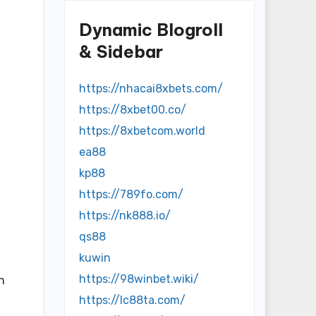
Dynamic Blogroll
& Sidebar
https://nhacai8xbets.com/
,
https://8xbet00.co/
https://8xbetcom.world
ea88
kp88
https://789fo.com/
https://nk888.io/
qs88
kuwin
https://98winbet.wiki/
n
https://lc88ta.com/