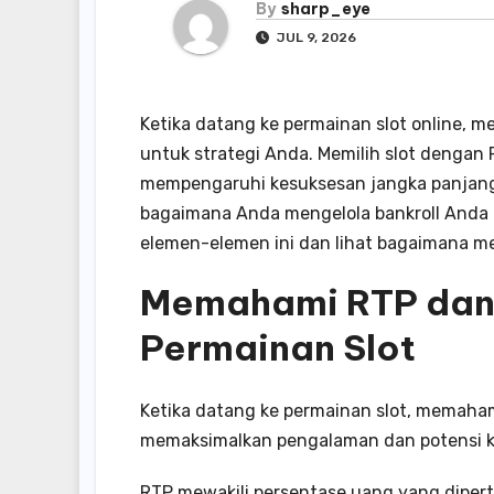
By
sharp_eye
JUL 9, 2026
Ketika datang ke permainan slot online, m
untuk strategi Anda. Memilih slot dengan R
mempengaruhi kesuksesan jangka panjang 
bagaimana Anda mengelola bankroll Anda da
elemen-elemen ini dan lihat bagaimana 
Memahami RTP dan
Permainan Slot
Ketika datang ke permainan slot, memaham
memaksimalkan pengalaman dan potensi
RTP mewakili persentase uang yang diper