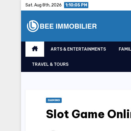
Skip
Sat. Aug 8th, 2026
1:10:05 PM
to
content
ARTS & ENTERTAINMENTS
FAMIL
TRAVEL & TOURS
GAMING
Slot Game Onli