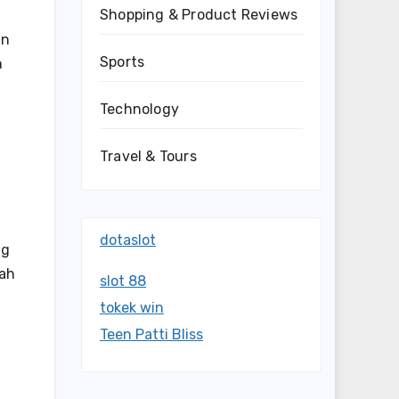
Shopping & Product Reviews
an
Sports
n
Technology
n
Travel & Tours
g
dotaslot
ng
sah
slot 88
tokek win
Teen Patti Bliss