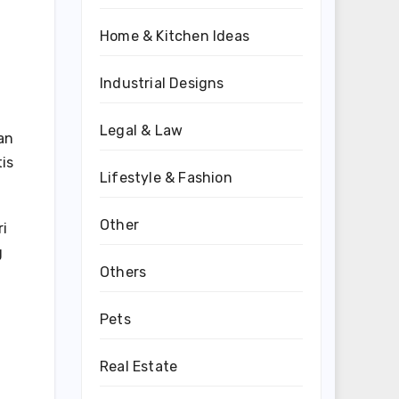
Home & Kitchen Ideas
Industrial Designs
Legal & Law
an
is
Lifestyle & Fashion
Other
i
g
Others
Pets
Real Estate