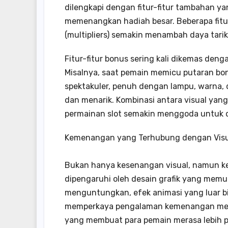
dilengkapi dengan fitur-fitur tambahan y
memenangkan hadiah besar. Beberapa fitur 
(multipliers) semakin menambah daya tarik 
Fitur-fitur bonus sering kali dikemas den
Misalnya, saat pemain memicu putaran bon
spektakuler, penuh dengan lampu, warna, 
dan menarik. Kombinasi antara visual y
permainan slot semakin menggoda untuk 
Kemenangan yang Terhubung dengan Visu
Bukan hanya kesenangan visual, namun ke
dipengaruhi oleh desain grafik yang mem
menguntungkan, efek animasi yang luar bia
memperkaya pengalaman kemenangan mer
yang membuat para pemain merasa lebih p