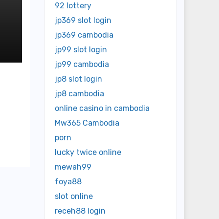
92 lottery
jp369 slot login
jp369 cambodia
ed
jp99 slot login
jp99 cambodia
jp8 slot login
jp8 cambodia
online casino in cambodia
Mw365 Cambodia
porn
lucky twice online
mewah99
foya88
slot online
receh88 login