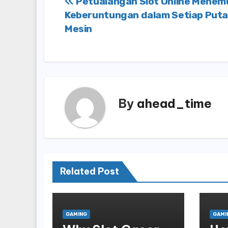
Post
Petualangan Slot Online Menem
Keberuntungan dalam Setiap Put
navigation
Mesin
By
ahead_time
Related Post
GAMING
GAMI