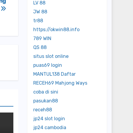
ing
LV 88
l
JW 88
tr88
https://okwin88.info
789 WIN
QS 88
situs slot online
puas69 login
MANTUL138 Daftar
RECEH69 Mahjong Ways
coba di sini
pasukan88
receh88
jp24 slot login
jp24 cambodia