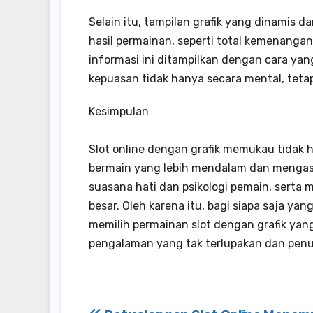
Selain itu, tampilan grafik yang dinamis 
hasil permainan, seperti total kemenanga
informasi ini ditampilkan dengan cara ya
kepuasan tidak hanya secara mental, tetapi
Kesimpulan
Slot online dengan grafik memukau tidak
bermain yang lebih mendalam dan mengas
suasana hati dan psikologi pemain, sert
besar. Oleh karena itu, bagi siapa saja y
memilih permainan slot dengan grafik ya
pengalaman yang tak terlupakan dan pen