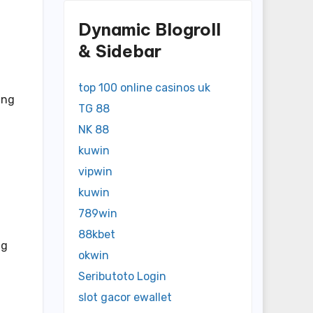
Dynamic Blogroll
& Sidebar
top 100 online casinos uk
ang
TG 88
NK 88
kuwin
vipwin
kuwin
789win
88kbet
ng
okwin
Seributoto Login
slot gacor ewallet