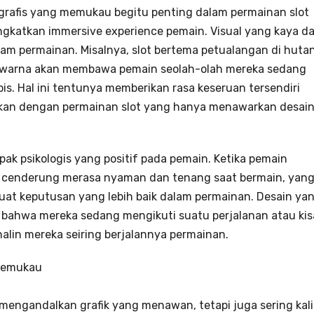
grafis yang memukau begitu penting dalam permainan slot
katkan immersive experience pemain. Visual yang kaya d
lam permainan. Misalnya, slot bertema petualangan di huta
h warna akan membawa pemain seolah-olah mereka sedang
s. Hal ini tentunya memberikan rasa keseruan tersendiri
kan dengan permainan slot yang hanya menawarkan desai
ak psikologis yang positif pada pemain. Ketika pemain
ih cenderung merasa nyaman dan tenang saat bermain, yan
t keputusan yang lebih baik dalam permainan. Desain ya
bahwa mereka sedang mengikuti suatu perjalanan atau ki
alin mereka seiring berjalannya permainan.
 Memukau
a mengandalkan grafik yang menawan, tetapi juga sering kali