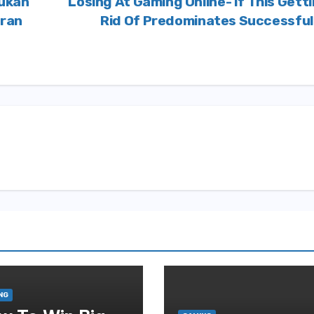
ukan
Losing At Gaming Online- If This Gett
aran
Rid Of Predominates Successfu
NG