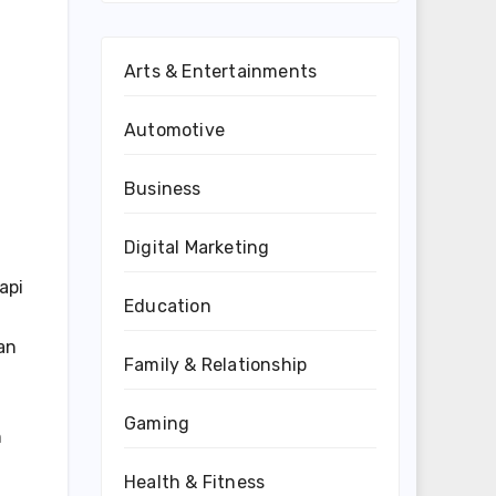
Arts & Entertainments
Automotive
Business
Digital Marketing
api
Education
an
Family & Relationship
Gaming
n
Health & Fitness