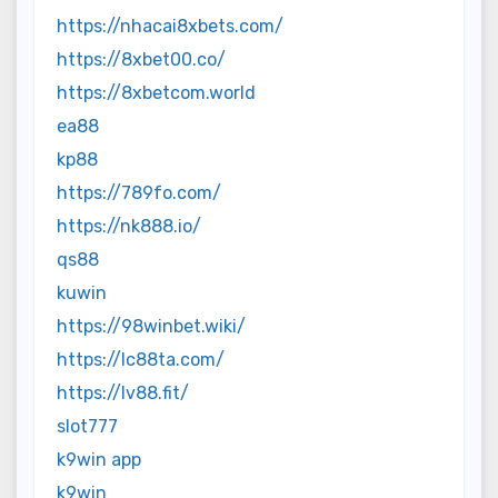
https://nhacai8xbets.com/
https://8xbet00.co/
https://8xbetcom.world
ea88
kp88
https://789fo.com/
https://nk888.io/
qs88
kuwin
https://98winbet.wiki/
https://lc88ta.com/
https://lv88.fit/
slot777
k9win app
k9win