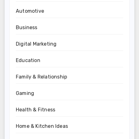
Automotive
Business
Digital Marketing
Education
Family & Relationship
Gaming
Health & Fitness
Home & Kitchen Ideas