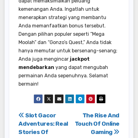
dapat memaksimalkan peluang
kemenangan Anda. Ingatlah untuk
menerapkan strategi yang membantu
Anda memanfaatkan bonus tersebut.
Dengan pilihan populer seperti “Mega
Moolah” dan “Gonzo’s Quest,” Anda tidak
hanya memutar untuk bersenang-senang;
Anda juga mengincar
jackpot
mendebarkan
yang dapat mengubah
permainan Anda sepenuhnya. Selamat
bermain!
Post
Slot Gacor
The Rise And
Adventures: Real
Touch Of Online
navigation
Stories Of
Gaming