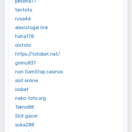
pesona77
tentoto
rusa4d
alexistogel link
haha178
olxtoto
https://totobet.net/
gomu837
non GamStop casinos
slot online
iosbet
neko-toto.org
Tekno88
Slot gacor
suka288