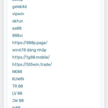
gelek4d
vipwin
okfun
ea88
888vi
https://888p.page/
win678 đăng nhập
https://tg88.mobile/
https://555win.trade/
NK88
KUWIN
TR 88
LV 88
JW 88
tr88