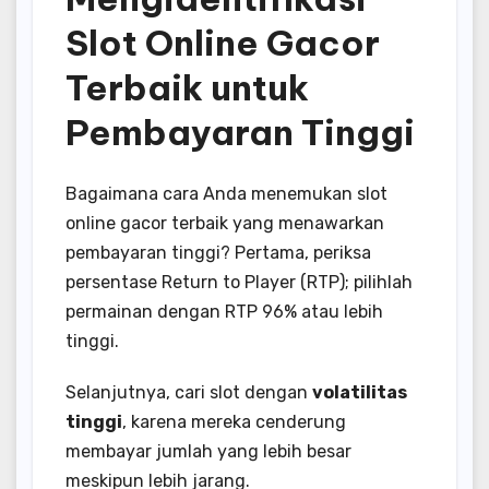
Slot Online Gacor
Terbaik untuk
Pembayaran Tinggi
Bagaimana cara Anda menemukan slot
online gacor terbaik yang menawarkan
pembayaran tinggi? Pertama, periksa
persentase Return to Player (RTP); pilihlah
permainan dengan RTP 96% atau lebih
tinggi.
Selanjutnya, cari slot dengan
volatilitas
tinggi
, karena mereka cenderung
membayar jumlah yang lebih besar
meskipun lebih jarang.