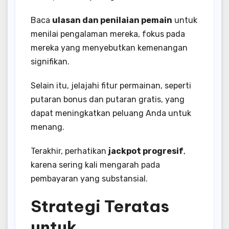
Baca
ulasan dan penilaian pemain
untuk
menilai pengalaman mereka, fokus pada
mereka yang menyebutkan kemenangan
signifikan.
Selain itu, jelajahi fitur permainan, seperti
putaran bonus dan putaran gratis, yang
dapat meningkatkan peluang Anda untuk
menang.
Terakhir, perhatikan
jackpot progresif
,
karena sering kali mengarah pada
pembayaran yang substansial.
Strategi Teratas
untuk