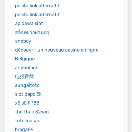
pos4d link alternatif
pos4d link alternatif
apidewa slot
สล็อตฝากผ่านทรู
anoboy
découvrir un nouveau casino en ligne
Belgique
anyunlock
电报官网
sungaitoto
slot depo 5k
xổ số KP88
thể thao 32win
toto macau
braga89