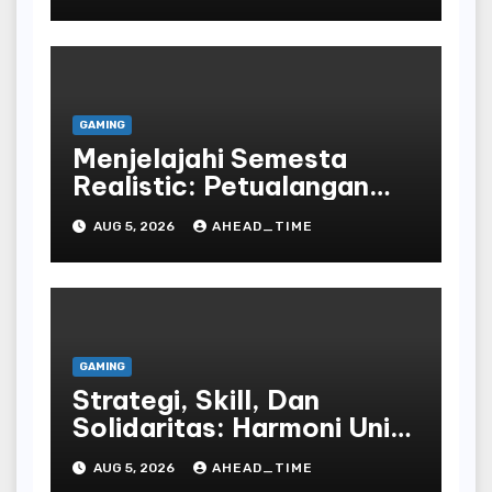
GAMING
Menjelajahi Semesta
Realistic: Petualangan
Tak Terbatas Dalam
AUG 5, 2026
AHEAD_TIME
Dunia Play Dan Peran
Bahasa Republic Of
Indonesia
GAMING
Strategi, Skill, Dan
Solidaritas: Harmoni Unik
Dalam Komunitas Online
AUG 5, 2026
AHEAD_TIME
Play World