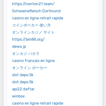
https://nonton21.team/
Schweinefleisch Dortmund
casino en ligne retrait rapide
コインポーカー 使い方
オンラインカジノ サイト
https://bm88.org/
dewa jp
オンカジ バカラ
casino francais en ligne
オンライン ポーカー
slot depo 5k
slot depo 5k
api22 daftar
winbox
casino en ligne retrait rapide