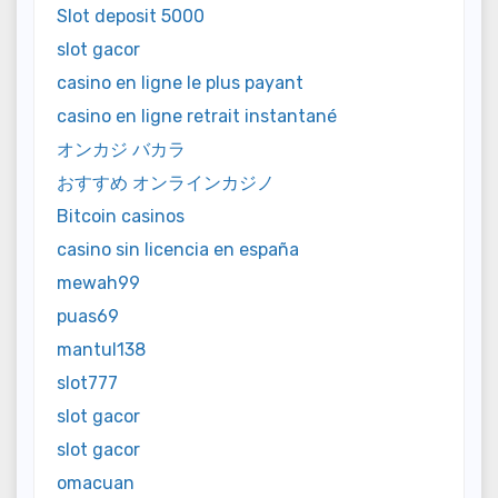
Slot deposit 5000
slot gacor
casino en ligne le plus payant
casino en ligne retrait instantané
オンカジ バカラ
おすすめ オンラインカジノ
Bitcoin casinos
casino sin licencia en españa
mewah99
puas69
mantul138
slot777
slot gacor
slot gacor
omacuan