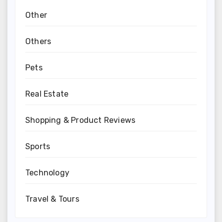
Other
Others
Pets
Real Estate
Shopping & Product Reviews
Sports
Technology
Travel & Tours