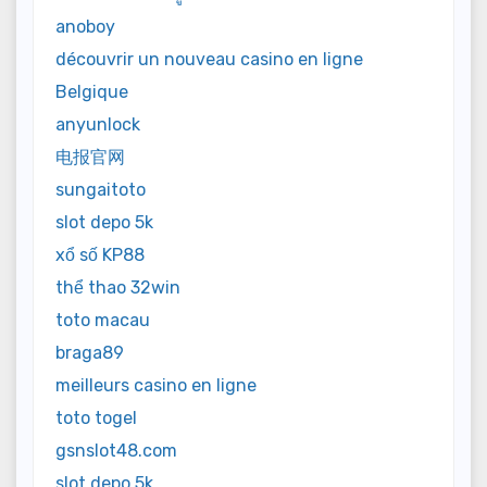
anoboy
découvrir un nouveau casino en ligne
Belgique
anyunlock
电报官网
sungaitoto
slot depo 5k
xổ số KP88
thể thao 32win
toto macau
braga89
meilleurs casino en ligne
toto togel
gsnslot48.com
slot depo 5k