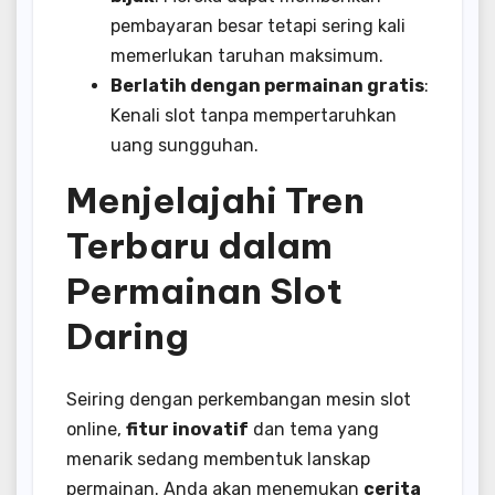
pembayaran besar tetapi sering kali
memerlukan taruhan maksimum.
Berlatih dengan permainan gratis
:
Kenali slot tanpa mempertaruhkan
uang sungguhan.
Menjelajahi Tren
Terbaru dalam
Permainan Slot
Daring
Seiring dengan perkembangan mesin slot
online,
fitur inovatif
dan tema yang
menarik sedang membentuk lanskap
permainan. Anda akan menemukan
cerita