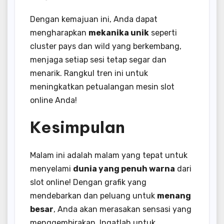
Dengan kemajuan ini, Anda dapat
mengharapkan
mekanika unik
seperti
cluster pays dan wild yang berkembang,
menjaga setiap sesi tetap segar dan
menarik. Rangkul tren ini untuk
meningkatkan petualangan mesin slot
online Anda!
Kesimpulan
Malam ini adalah malam yang tepat untuk
menyelami
dunia yang penuh warna
dari
slot online! Dengan grafik yang
mendebarkan dan peluang untuk
menang
besar
, Anda akan merasakan sensasi yang
menggembirakan. Ingatlah untuk