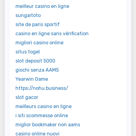
meilleur casino en ligne
sungaitoto
site de paris sportif
casino en ligne sans vérification
migliori casino online
situs togel
slot deposit 5000
giochi senza AAMS
Yearwin Game
https://nohu.business/
slot gacor
meilleurs casino en ligne
i siti scommesse online
miglior bookmaker non aams
casino online nuovi