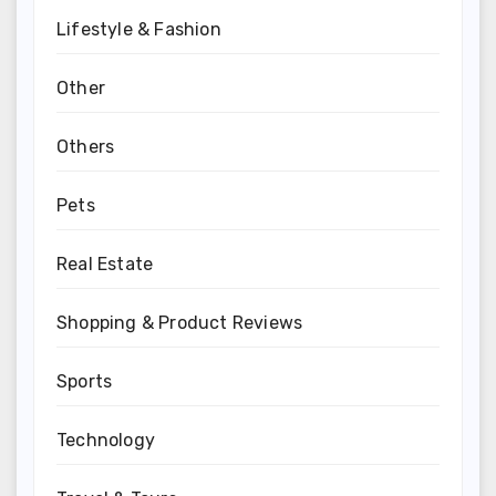
Lifestyle & Fashion
Other
Others
Pets
Real Estate
Shopping & Product Reviews
Sports
Technology