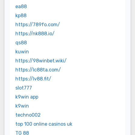
ea88
kp88
https://789fo.com/
https://nk888.io/
qs88
kuwin
https://98winbet.wiki/
https://lc88ta.com/
https://lv88.fit/
slot777
k9win app
k9win
techno002
top 100 online casinos uk
TG 88