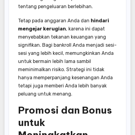
tentang pengeluaran berlebihan.
Tetap pada anggaran Anda dan
hindari
mengejar kerugian
, karena ini dapat
menyebabkan tekanan keuangan yang
signifikan. Bagi bankroll Anda menjadi sesi-
sesi yang lebih kecil, memungkinkan Anda
untuk bermain lebih lama sambil
meminimalkan risiko. Strategi ini tidak
hanya memperpanjang kesenangan Anda
tetapi juga memberi Anda lebih banyak
peluang untuk menang.
Promosi dan Bonus
untuk
Meningkatkan