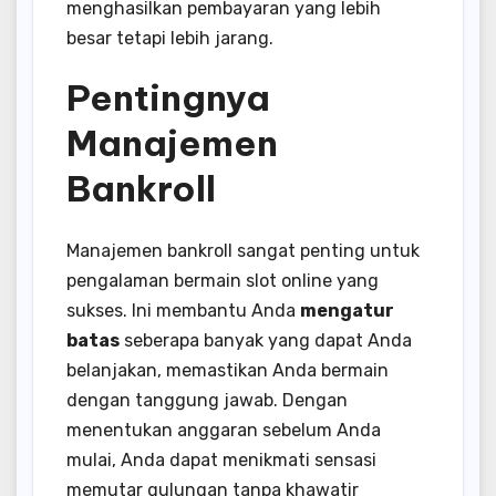
menghasilkan pembayaran yang lebih
besar tetapi lebih jarang.
Pentingnya
Manajemen
Bankroll
Manajemen bankroll sangat penting untuk
pengalaman bermain slot online yang
sukses. Ini membantu Anda
mengatur
batas
seberapa banyak yang dapat Anda
belanjakan, memastikan Anda bermain
dengan tanggung jawab. Dengan
menentukan anggaran sebelum Anda
mulai, Anda dapat menikmati sensasi
memutar gulungan tanpa khawatir