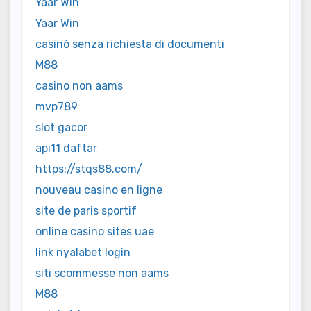
Yaar Win
Yaar Win
casinò senza richiesta di documenti
M88
casino non aams
mvp789
slot gacor
api11 daftar
https://stqs88.com/
nouveau casino en ligne
site de paris sportif
online casino sites uae
link nyalabet login
siti scommesse non aams
M88