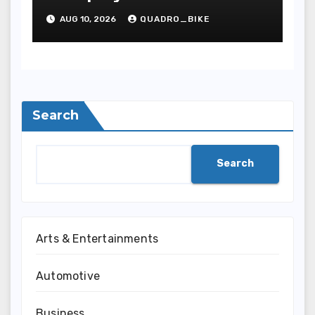
Processes Of Your Casino
AUG 10, 2026
QUADRO_BIKE
Search
Search
Arts & Entertainments
Automotive
Business