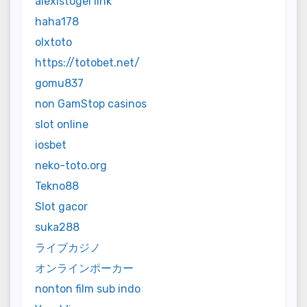
alexistogel link
haha178
olxtoto
https://totobet.net/
gomu837
non GamStop casinos
slot online
iosbet
neko-toto.org
Tekno88
Slot gacor
suka288
ライブカジノ
オンラインポーカー
nonton film sub indo