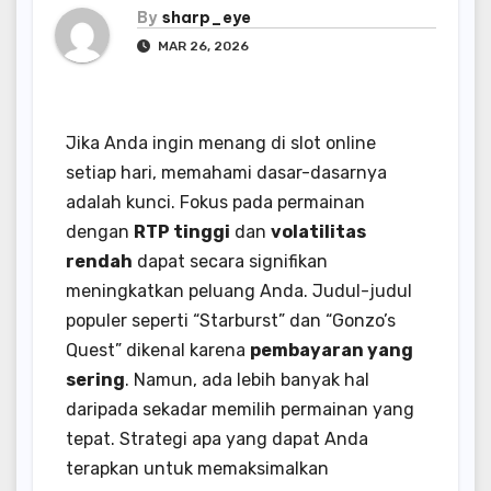
By
sharp_eye
MAR 26, 2026
Jika Anda ingin menang di slot online
setiap hari, memahami dasar-dasarnya
adalah kunci. Fokus pada permainan
dengan
RTP tinggi
dan
volatilitas
rendah
dapat secara signifikan
meningkatkan peluang Anda. Judul-judul
populer seperti “Starburst” dan “Gonzo’s
Quest” dikenal karena
pembayaran yang
sering
. Namun, ada lebih banyak hal
daripada sekadar memilih permainan yang
tepat. Strategi apa yang dapat Anda
terapkan untuk memaksimalkan