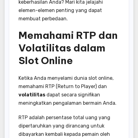
keberhasilan Anda? Mari kita jelajahi
elemen-elemen penting yang dapat
membuat perbedaan.
Memahami RTP dan
Volatilitas dalam
Slot Online
Ketika Anda menyelami dunia slot online,
memahami RTP (Return to Player) dan
volatilitas
dapat secara signifikan
meningkatkan pengalaman bermain Anda.
RTP adalah persentase total uang yang
dipertaruhkan yang dirancang untuk
dibayarkan kembali kepada pemain oleh