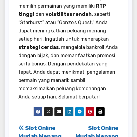
memilih permainan yang memiliki
RTP
tinggi
dan
volatilitas rendah
, seperti
“Starburst” atau “Gonzo’s Quest,” Anda
dapat meningkatkan peluang menang
setiap hari. Ingatlah untuk menerapkan
strategi cerdas
, mengelola bankroll Anda
dengan bijak, dan memanfaatkan promosi
serta bonus. Dengan pendekatan yang
tepat, Anda dapat menikmati pengalaman
bermain yang menarik sambil
memaksimalkan peluang kemenangan
Anda setiap hari. Selamat berputar!
Post
Slot Online
Slot Online
Mudah Menang
Mudah Menang