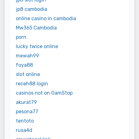
jp8 cambodia
online casino in cambodia
Mw365 Cambodia
porn
lucky twice online
mewah99
foya88
slot online
receh88 login
casinos not on GamStop
akurat79
pesona77
tentoto
rusa4d