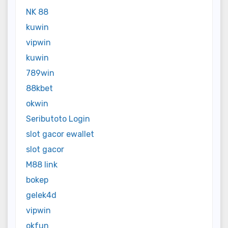
NK 88
kuwin
vipwin
kuwin
789win
88kbet
okwin
Seributoto Login
slot gacor ewallet
slot gacor
M88 link
bokep
gelek4d
vipwin
okfun