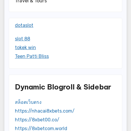
Travel & Tours
dotaslot
slot 88
tokek win
Teen Patti Bliss
Dynamic Blogroll & Sidebar
สล็อตเว็บตรง
https://nhacai8xbets.com/
https://8xbet00.co/
https://8xbetcom.world