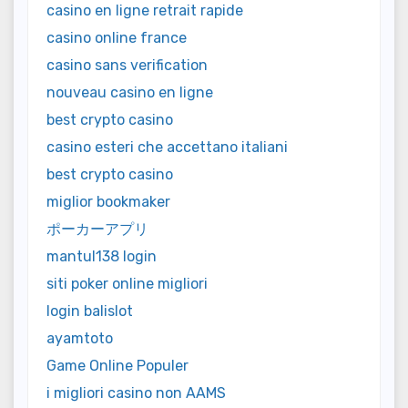
casino en ligne retrait rapide
casino online france
casino sans verification
nouveau casino en ligne
best crypto casino
casino esteri che accettano italiani
best crypto casino
miglior bookmaker
ポーカーアプリ
mantul138 login
siti poker online migliori
login balislot
ayamtoto
Game Online Populer
i migliori casino non AAMS