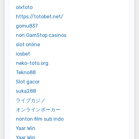
olxtoto
https://totobet.net/
gomu837
non GamStop casinos
slot online
iosbet
neko-toto.org
Tekno88
Slot gacor
suka288
ライブカジノ
オンラインポーカー
nonton film sub indo
Yaar Win
Yaar Win