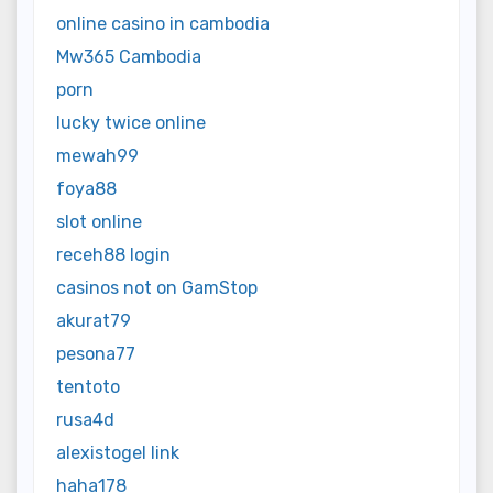
online casino in cambodia
Mw365 Cambodia
porn
lucky twice online
mewah99
foya88
slot online
receh88 login
casinos not on GamStop
akurat79
pesona77
tentoto
rusa4d
alexistogel link
haha178