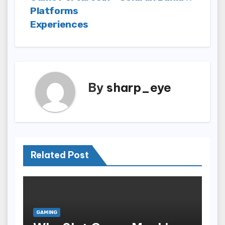
Platforms
Experiences
By
sharp_eye
Related Post
GAMING