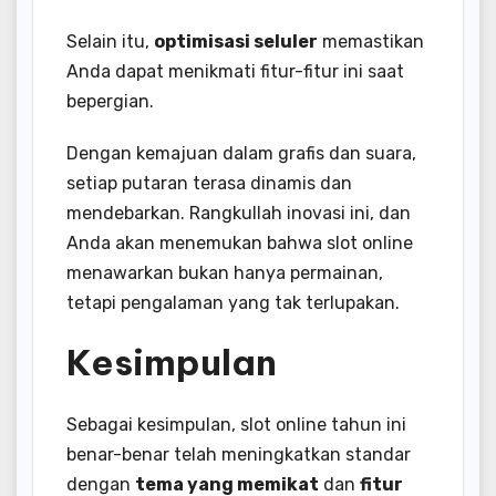
Selain itu,
optimisasi seluler
memastikan
Anda dapat menikmati fitur-fitur ini saat
bepergian.
Dengan kemajuan dalam grafis dan suara,
setiap putaran terasa dinamis dan
mendebarkan. Rangkullah inovasi ini, dan
Anda akan menemukan bahwa slot online
menawarkan bukan hanya permainan,
tetapi pengalaman yang tak terlupakan.
Kesimpulan
Sebagai kesimpulan, slot online tahun ini
benar-benar telah meningkatkan standar
dengan
tema yang memikat
dan
fitur