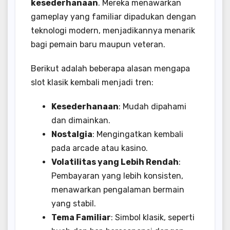
kesederhanaan
. Mereka menawarkan
gameplay yang familiar dipadukan dengan
teknologi modern, menjadikannya menarik
bagi pemain baru maupun veteran.
Berikut adalah beberapa alasan mengapa
slot klasik kembali menjadi tren:
Kesederhanaan
: Mudah dipahami
dan dimainkan.
Nostalgia
: Mengingatkan kembali
pada arcade atau kasino.
Volatilitas yang Lebih Rendah
:
Pembayaran yang lebih konsisten,
menawarkan pengalaman bermain
yang stabil.
Tema Familiar
: Simbol klasik, seperti