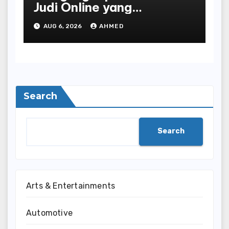
Judi Online yang
Terselubung
AUG 6, 2026
AHMED
Search
Search
Arts & Entertainments
Automotive