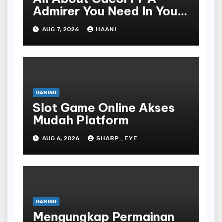
Admirer You Need In Your
Corner
AUG 7, 2026
HAANI
GAMING
Slot Game Online Akses
Mudah Platform
AUG 6, 2026
SHARP_EYE
GAMING
Mengungkap Permainan