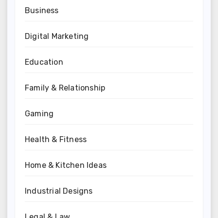
Business
Digital Marketing
Education
Family & Relationship
Gaming
Health & Fitness
Home & Kitchen Ideas
Industrial Designs
Legal & Law