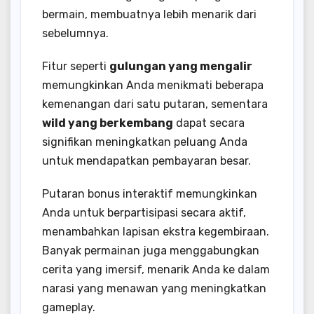
bermain, membuatnya lebih menarik dari
sebelumnya.
Fitur seperti
gulungan yang mengalir
memungkinkan Anda menikmati beberapa
kemenangan dari satu putaran, sementara
wild yang berkembang
dapat secara
signifikan meningkatkan peluang Anda
untuk mendapatkan pembayaran besar.
Putaran bonus interaktif memungkinkan
Anda untuk berpartisipasi secara aktif,
menambahkan lapisan ekstra kegembiraan.
Banyak permainan juga menggabungkan
cerita yang imersif, menarik Anda ke dalam
narasi yang menawan yang meningkatkan
gameplay.