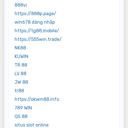
888vi
https://888p.page/
win678 đăng nhập
https://tg88.mobile/
https://555win.trade/
NK88
KUWIN
TR 88
LV 88
JW 88
tr88
https://okwin88.info
789 WIN
QS 88
situs slot online