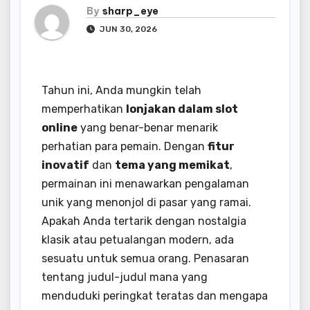
By
sharp_eye
JUN 30, 2026
Tahun ini, Anda mungkin telah
memperhatikan
lonjakan dalam slot
online
yang benar-benar menarik
perhatian para pemain. Dengan
fitur
inovatif
dan
tema yang memikat
,
permainan ini menawarkan pengalaman
unik yang menonjol di pasar yang ramai.
Apakah Anda tertarik dengan nostalgia
klasik atau petualangan modern, ada
sesuatu untuk semua orang. Penasaran
tentang judul-judul mana yang
menduduki peringkat teratas dan mengapa