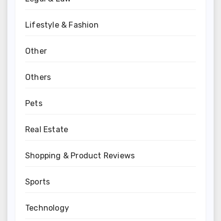
Lifestyle & Fashion
Other
Others
Pets
Real Estate
Shopping & Product Reviews
Sports
Technology