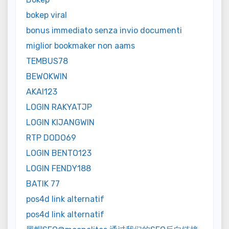
bokep viral
bonus immediato senza invio documenti
miglior bookmaker non aams
TEMBUS78
BEWOKWIN
AKAI123
LOGIN RAKYATJP
LOGIN KIJANGWIN
RTP DODO69
LOGIN BENTO123
LOGIN FENDY188
BATIK 77
pos4d link alternatif
pos4d link alternatif