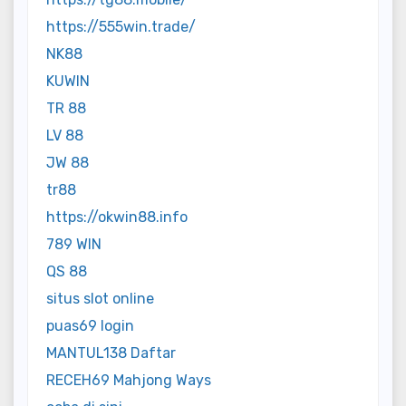
https://555win.trade/
NK88
KUWIN
TR 88
LV 88
JW 88
tr88
https://okwin88.info
789 WIN
QS 88
situs slot online
puas69 login
MANTUL138 Daftar
RECEH69 Mahjong Ways