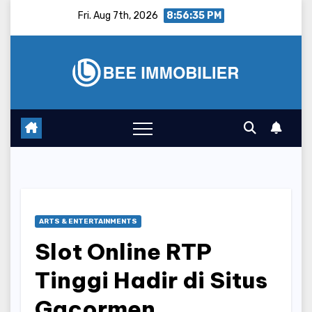
Skip
Fri. Aug 7th, 2026
8:56:36 PM
to
content
ARTS & ENTERTAINMENTS
Slot Online RTP
Tinggi Hadir di Situs
Gacormen