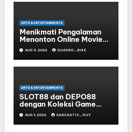
ARTS & ENTERTAINMENTS
Menikmati Pengalaman
Menonton Online Movie
dengan Nyaman dan
AUG 3, 2026
QUADRO_BIKE
Praktis di Era Digital yang
Semakin Berkembang
ARTS & ENTERTAINMENTS
SLOT88 dan DEPO88
dengan Koleksi Game
Favorit yang Lengkap
AUG 1, 2026
SARCASTIC_GUY