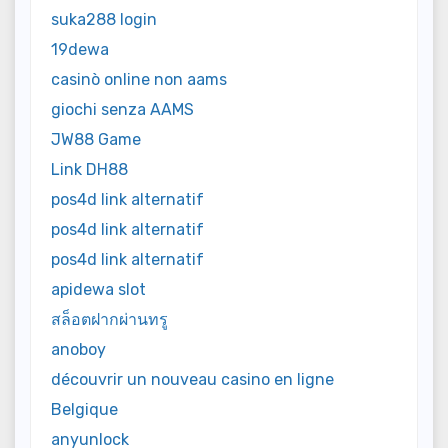
suka288 login
19dewa
casinò online non aams
giochi senza AAMS
JW88 Game
Link DH88
pos4d link alternatif
pos4d link alternatif
pos4d link alternatif
apidewa slot
สล็อตฝากผ่านทรู
anoboy
découvrir un nouveau casino en ligne
Belgique
anyunlock