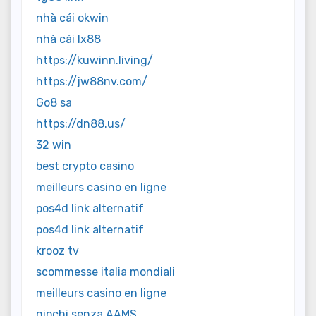
nhà cái okwin
nhà cái lx88
https://kuwinn.living/
https://jw88nv.com/
Go8 sa
https://dn88.us/
32 win
best crypto casino
meilleurs casino en ligne
pos4d link alternatif
pos4d link alternatif
krooz tv
scommesse italia mondiali
meilleurs casino en ligne
giochi senza AAMS