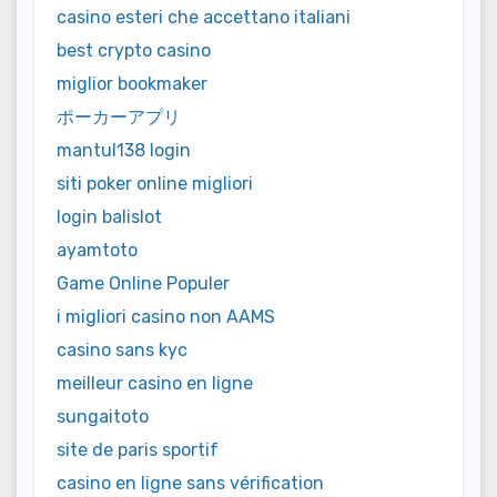
casino esteri che accettano italiani
best crypto casino
miglior bookmaker
ポーカーアプリ
mantul138 login
siti poker online migliori
login balislot
ayamtoto
Game Online Populer
i migliori casino non AAMS
casino sans kyc
meilleur casino en ligne
sungaitoto
site de paris sportif
casino en ligne sans vérification