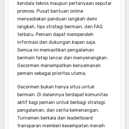
kendala teknis maupun pertanyaan seputar
promosi. Pusat bantuan online
menyediakan panduan langkah demi
langkah, tips strategi bermain, dan FAQ
terbaru. Pemain dapat memperoleh
informasi dan dukungan kapan saja.
Semua ini memastikan pengalaman
bermain tetap lancar dan menyenangkan.
Gacormen menempatkan kenyamanan
pemain sebagai prioritas utama.
Gacormen bukan hanya situs untuk
bermain. Di dalamnya terdapat komunitas
aktif bagi pemain untuk berbagi strategi,
pengalaman, dan cerita kemenangan.
Turnamen berkala dan leaderboard
transparan memberi kesempatan meraih