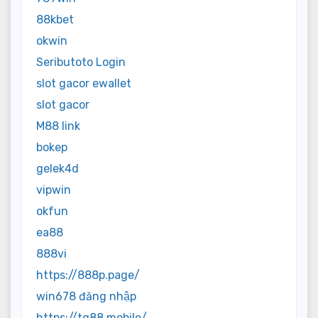
88kbet
okwin
Seributoto Login
slot gacor ewallet
slot gacor
M88 link
bokep
gelek4d
vipwin
okfun
ea88
888vi
https://888p.page/
win678 đăng nhập
https://tg88.mobile/