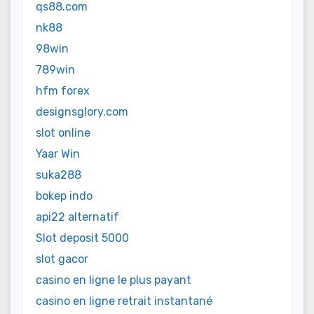
qs88.com
nk88
98win
789win
hfm forex
designsglory.com
slot online
Yaar Win
suka288
bokep indo
api22 alternatif
Slot deposit 5000
slot gacor
casino en ligne le plus payant
casino en ligne retrait instantané