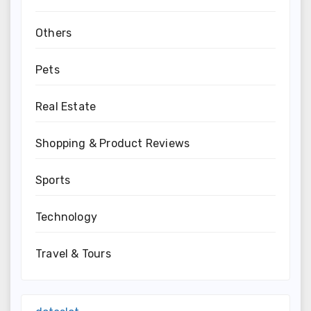
Others
Pets
Real Estate
Shopping & Product Reviews
Sports
Technology
Travel & Tours