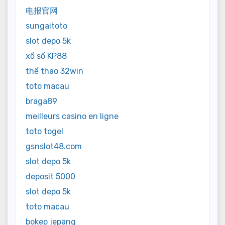
电报官网
sungaitoto
slot depo 5k
xổ số KP88
thể thao 32win
toto macau
braga89
meilleurs casino en ligne
toto togel
gsnslot48.com
slot depo 5k
deposit 5000
slot depo 5k
toto macau
bokep jepang