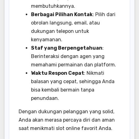
membutuhkannya.
Berbagai Pilihan Kontak
: Pilih dari
obrolan langsung, email, atau
dukungan telepon untuk
kenyamanan.
Staf yang Berpengetahuan
:
Berinteraksi dengan agen yang
memahami permainan dan platform.
Waktu Respon Cepat
: Nikmati
balasan yang cepat, sehingga Anda
bisa kembali bermain tanpa
penundaan.
Dengan dukungan pelanggan yang solid,
Anda akan merasa percaya diri dan aman
saat menikmati slot online favorit Anda.