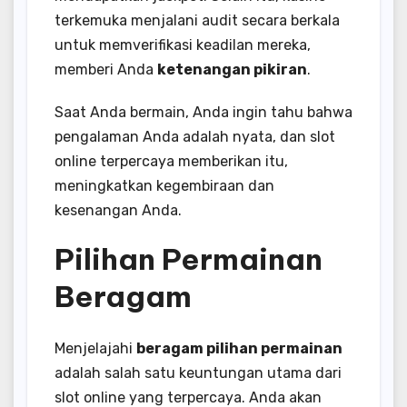
terkemuka menjalani audit secara berkala
untuk memverifikasi keadilan mereka,
memberi Anda
ketenangan pikiran
.
Saat Anda bermain, Anda ingin tahu bahwa
pengalaman Anda adalah nyata, dan slot
online terpercaya memberikan itu,
meningkatkan kegembiraan dan
kesenangan Anda.
Pilihan Permainan
Beragam
Menjelajahi
beragam pilihan permainan
adalah salah satu keuntungan utama dari
slot online yang terpercaya. Anda akan