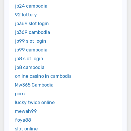
jp24 cambodia
92 lottery
jp369 slot login
jp369 cambodia
jp99 slot login
jp99 cambodia
jp8 slot login
jp8 cambodia
online casino in cambodia
Mw365 Cambodia
porn
lucky twice online
mewah99
foya88
slot online