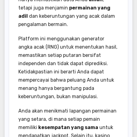
tetapi juga menjamin
permainan yang
adil
dan keberuntungan yang acak dalam
pengalaman bermain.
Platform ini menggunakan generator
angka acak (RNG) untuk menentukan hasil,
memastikan setiap putaran bersifat
independen dan tidak dapat diprediksi.
Ketidakpastian ini berarti Anda dapat
mempercayai bahwa peluang Anda untuk
menang hanya bergantung pada
keberuntungan, bukan manipulasi.
Anda akan menikmati lapangan permainan
yang setara, di mana setiap pemain
memiliki
kesempatan yang sama
untuk
mendapatkan jackpot. Selain itu, kasino