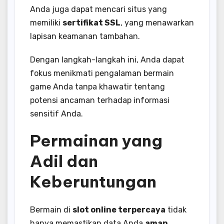
Anda juga dapat mencari situs yang
memiliki
sertifikat SSL
, yang menawarkan
lapisan keamanan tambahan.
Dengan langkah-langkah ini, Anda dapat
fokus menikmati pengalaman bermain
game Anda tanpa khawatir tentang
potensi ancaman terhadap informasi
sensitif Anda.
Permainan yang
Adil dan
Keberuntungan
Bermain di
slot online terpercaya
tidak
hanya memastikan data Anda
aman
,