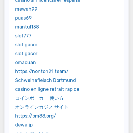
casino sin licencia en españa
mewah99
puas69
mantul138
slot777
slot gacor
slot gacor
omacuan
https://nonton21.team/
Schweinefleisch Dortmund
casino en ligne retrait rapide
コインポーカー 使い方
オンラインカジノ サイト
https://bm88.org/
dewa jp