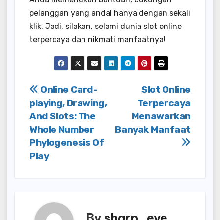
pelanggan yang andal hanya dengan sekali
klik. Jadi, silakan, selami dunia slot online
terpercaya dan nikmati manfaatnya!
Post
Online Card-
Slot Online
playing, Drawing,
Terpercaya
navigation
And Slots: The
Menawarkan
Whole Number
Banyak Manfaat
Phylogenesis Of
Play
By
sharp_eye