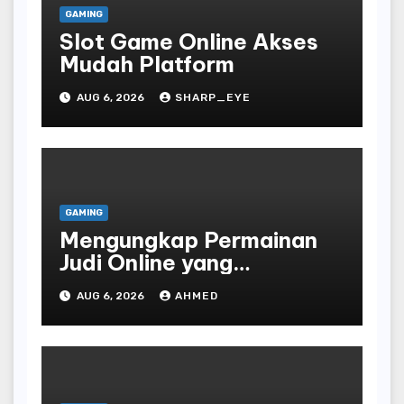
GAMING
Slot Game Online Akses
Mudah Platform
AUG 6, 2026
SHARP_EYE
GAMING
Mengungkap Permainan
Judi Online yang
Terselubung
AUG 6, 2026
AHMED