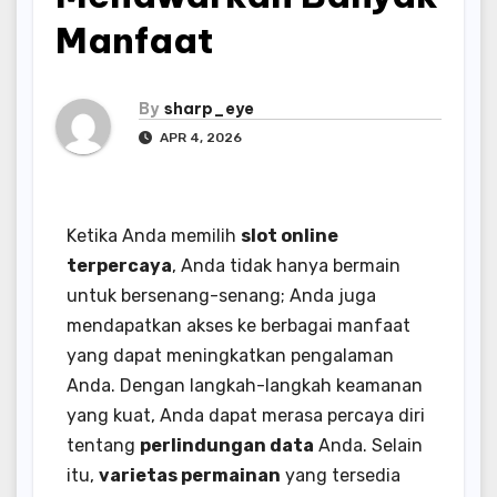
Manfaat
By
sharp_eye
APR 4, 2026
Ketika Anda memilih
slot online
terpercaya
, Anda tidak hanya bermain
untuk bersenang-senang; Anda juga
mendapatkan akses ke berbagai manfaat
yang dapat meningkatkan pengalaman
Anda. Dengan langkah-langkah keamanan
yang kuat, Anda dapat merasa percaya diri
tentang
perlindungan data
Anda. Selain
itu,
varietas permainan
yang tersedia