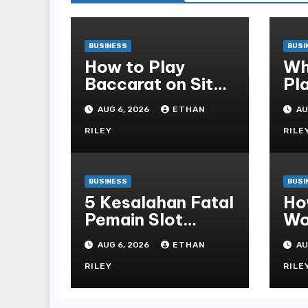
BUSINESS
BUSI
How to Play
Wh
Baccarat on Situs
Pl
Sbobet and Win
Al
AUG 6, 2026
ETHAN
AU
More Often ,
fo
RILEY
RILE
BUSINESS
BUSI
5 Kesalahan Fatal
Ho
Pemain Slot
Works 
Gacor yang Harus
Do
AUG 6, 2026
ETHAN
AU
Dihindari di
an
Slot777 Bandar
RILEY
RILE
Slot Terbaik