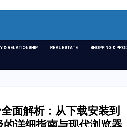
Y & RELATIONSHIP
REAL ESTATE
SHOPPING & PRO
wser全面解析：从下载安装到
级的详细指南与现代浏览器