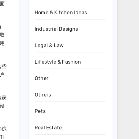
面
Home & Kitchen Ideas
偏
Industrial Designs
取
用
Legal & Law
Lifestyle & Fashion
这些
户
Other
Others
能获
设
Pets
Real Estate
的综
升