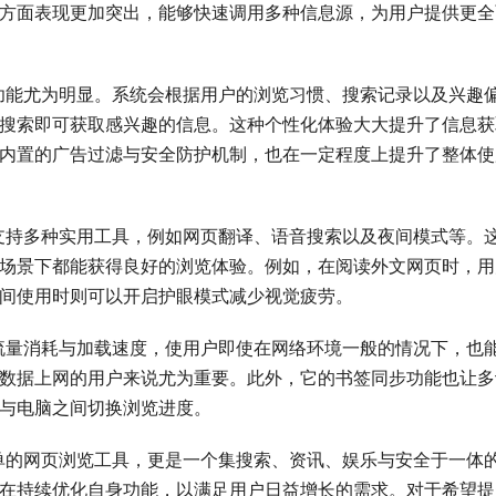
方面表现更加突出，能够快速调用多种信息源，为用户提供更全
智能推荐功能尤为明显。系统会根据用户的浏览习惯、搜索记录以及兴趣
搜索即可获取感兴趣的信息。这种个性化体验大大提升了信息获
内置的广告过滤与安全防护机制，也在一定程度上提升了整体使
er 还支持多种实用工具，例如网页翻译、语音搜索以及夜间模式等。
场景下都能获得良好的浏览体验。例如，在阅读外文网页时，用
间使用时则可以开启护眼模式减少视觉疲劳。
还优化了流量消耗与加载速度，使用户即使在网络环境一般的情况下，也
数据上网的用户来说尤为重要。此外，它的书签同步功能也让多
与电脑之间切换浏览进度。
是一个简单的网页浏览工具，更是一个集搜索、资讯、娱乐与安全于一体
在持续优化自身功能，以满足用户日益增长的需求。对于希望提