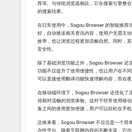
荐等。与传统浏览器相比，它在搜索引擎整合
的搜索结果。
在日常使用中，Sogou Browser 的
好，自动推送相关资讯内容，使用户无需主动
效率，也让浏览过程更加流畅自然。同时，其
安全性。
除了基础浏览功能之外，Sogou Brows
功能不仅提升了使用便捷性，也让用户在不同
可以直接使用翻译功能快速理解内容，而在夜
在移动端环境下，Sogou Browser 
得相对流畅的浏览体验。这对于经常使用移动
备之间的使用更加便捷，用户可以轻松在手机
总体来看，Sogou Browser 不仅仅
合性平台。随着互联网内容的不断丰富，它也