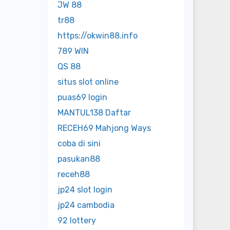
JW 88
tr88
https://okwin88.info
789 WIN
QS 88
situs slot online
puas69 login
MANTUL138 Daftar
RECEH69 Mahjong Ways
coba di sini
pasukan88
receh88
jp24 slot login
jp24 cambodia
92 lottery