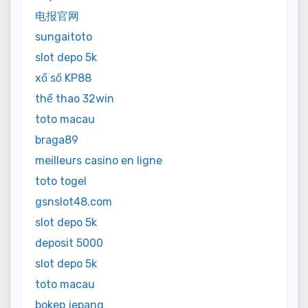
电报官网
sungaitoto
slot depo 5k
xổ số KP88
thể thao 32win
toto macau
braga89
meilleurs casino en ligne
toto togel
gsnslot48.com
slot depo 5k
deposit 5000
slot depo 5k
toto macau
bokep jepang