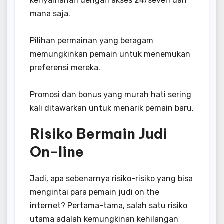
kenyamanan dengan akses 24/seven dari
mana saja.
Pilihan permainan yang beragam
memungkinkan pemain untuk menemukan
preferensi mereka.
Promosi dan bonus yang murah hati sering
kali ditawarkan untuk menarik pemain baru.
Risiko Bermain Judi
On-line
Jadi, apa sebenarnya risiko-risiko yang bisa
mengintai para pemain judi on the
internet? Pertama-tama, salah satu risiko
utama adalah kemungkinan kehilangan