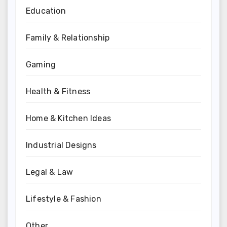
Education
Family & Relationship
Gaming
Health & Fitness
Home & Kitchen Ideas
Industrial Designs
Legal & Law
Lifestyle & Fashion
Other