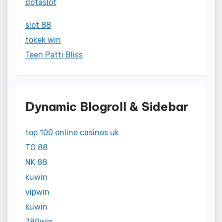
dotaslot
slot 88
tokek win
Teen Patti Bliss
Dynamic Blogroll & Sidebar
top 100 online casinos uk
TG 88
NK 88
kuwin
vipwin
kuwin
789win