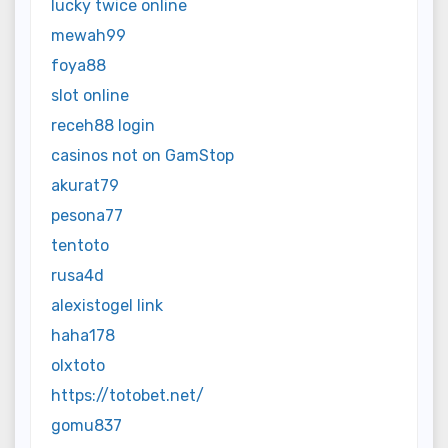
lucky twice online
mewah99
foya88
slot online
receh88 login
casinos not on GamStop
akurat79
pesona77
tentoto
rusa4d
alexistogel link
haha178
olxtoto
https://totobet.net/
gomu837