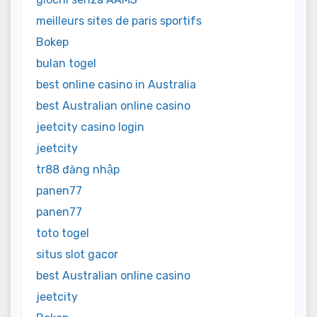
meilleurs sites de paris sportifs
Bokep
bulan togel
best online casino in Australia
best Australian online casino
jeetcity casino login
jeetcity
tr88 đăng nhập
panen77
panen77
toto togel
situs slot gacor
best Australian online casino
jeetcity