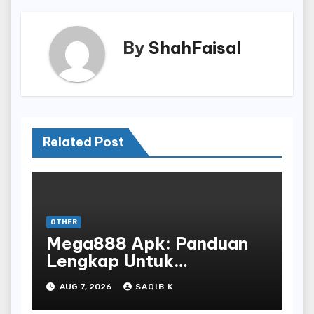
By
ShahFaisal
Related Post
OTHER
Mega888 Apk: Panduan
Lengkap Untuk
Mengunduh, Instalasi, Dan
AUG 7, 2026
SAQIB K
Bermain Slot Online
Terpopuler