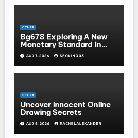
OTHER
Bg678 Exploring A New
Monetary Standard In
Bodoni Online
AUG 7, 2026
SEOKING03
Entertainment
OTHER
Uncover Innocent Online
Drawing Secrets
AUG 6, 2026
RACHELALEXANDER