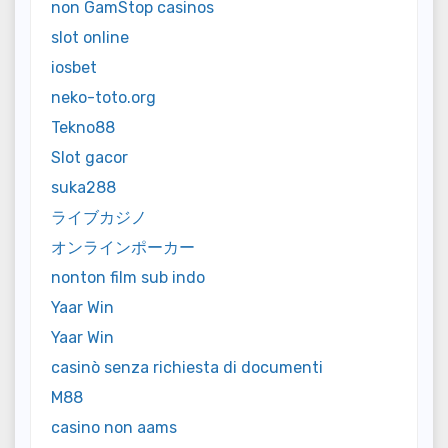
non GamStop casinos
slot online
iosbet
neko-toto.org
Tekno88
Slot gacor
suka288
ライブカジノ
オンラインポーカー
nonton film sub indo
Yaar Win
Yaar Win
casinò senza richiesta di documenti
M88
casino non aams