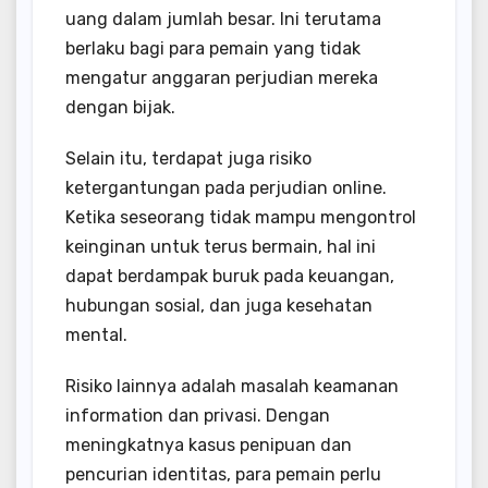
uang dalam jumlah besar. Ini terutama
berlaku bagi para pemain yang tidak
mengatur anggaran perjudian mereka
dengan bijak.
Selain itu, terdapat juga risiko
ketergantungan pada perjudian online.
Ketika seseorang tidak mampu mengontrol
keinginan untuk terus bermain, hal ini
dapat berdampak buruk pada keuangan,
hubungan sosial, dan juga kesehatan
mental.
Risiko lainnya adalah masalah keamanan
information dan privasi. Dengan
meningkatnya kasus penipuan dan
pencurian identitas, para pemain perlu