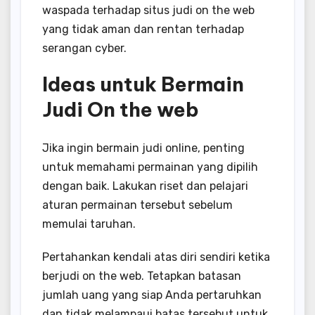
waspada terhadap situs judi on the web
yang tidak aman dan rentan terhadap
serangan cyber.
Ideas untuk Bermain
Judi On the web
Jika ingin bermain judi online, penting
untuk memahami permainan yang dipilih
dengan baik. Lakukan riset dan pelajari
aturan permainan tersebut sebelum
memulai taruhan.
Pertahankan kendali atas diri sendiri ketika
berjudi on the web. Tetapkan batasan
jumlah uang yang siap Anda pertaruhkan
dan tidak melampaui batas tersebut untuk