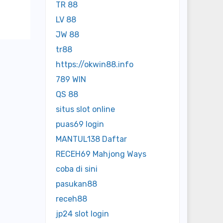
TR 88
LV 88
JW 88
tr88
https://okwin88.info
789 WIN
QS 88
situs slot online
puas69 login
MANTUL138 Daftar
RECEH69 Mahjong Ways
coba di sini
pasukan88
receh88
jp24 slot login