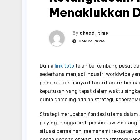
Menaklukkan D
By
ahead_time
MAR 24, 2026
Dunia
link toto
telah berkembang pesat dal
sederhana menjadi industri worldwide yan
pemain tidak hanya dituntut untuk bermain
keputusan yang tepat dalam waktu singka
dunia gambling adalah strategi, keberania
Strategi merupakan fondasi utama dalam se
playing, hingga first-person taw. Seora
situasi permainan, memahami kekuatan d
depan dengan efektif. Tanpa strategi yan