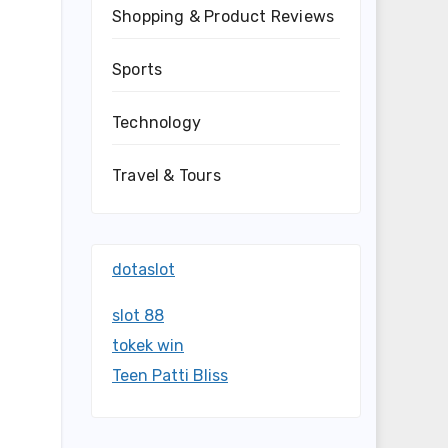
Shopping & Product Reviews
Sports
Technology
n
Travel & Tours
dotaslot
slot 88
tokek win
Teen Patti Bliss