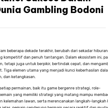
unia Gambling Bodoni
am beberapa dekade terakhir, berubah dari sekadar hiburan
g kompetitif dan penuh tantangan. Dalam ekosistem ini, pa
, tetapi juga untuk berpikir, bertindak cepat, dan mengamb
t. Tiga elemen utama yang menjadi kunci keberhasilan dal
n, dan ketangkasan.
tiap permainan, baik itu game bergenre strategi, role-
ng pemain yang memiliki strategi yang matang mampu memba
an kelemahan lawan, serta merencanakan langkah-langkah 
g jelas, pemain cenderung bermain secara reaktif dan mud