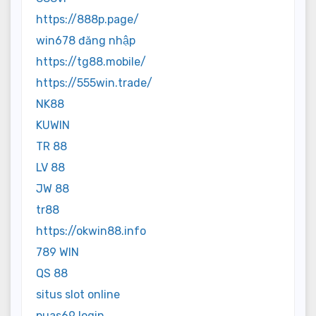
https://888p.page/
win678 đăng nhập
https://tg88.mobile/
https://555win.trade/
NK88
KUWIN
TR 88
LV 88
JW 88
tr88
https://okwin88.info
789 WIN
QS 88
situs slot online
puas69 login