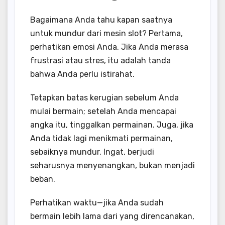
Bagaimana Anda tahu kapan saatnya
untuk mundur dari mesin slot? Pertama,
perhatikan emosi Anda. Jika Anda merasa
frustrasi atau stres, itu adalah tanda
bahwa Anda perlu istirahat.
Tetapkan batas kerugian sebelum Anda
mulai bermain; setelah Anda mencapai
angka itu, tinggalkan permainan. Juga, jika
Anda tidak lagi menikmati permainan,
sebaiknya mundur. Ingat, berjudi
seharusnya menyenangkan, bukan menjadi
beban.
Perhatikan waktu—jika Anda sudah
bermain lebih lama dari yang direncanakan,