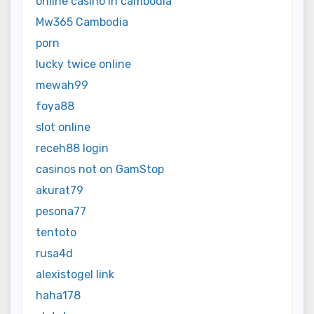
online casino in cambodia
Mw365 Cambodia
porn
lucky twice online
mewah99
foya88
slot online
receh88 login
casinos not on GamStop
akurat79
pesona77
tentoto
rusa4d
alexistogel link
haha178