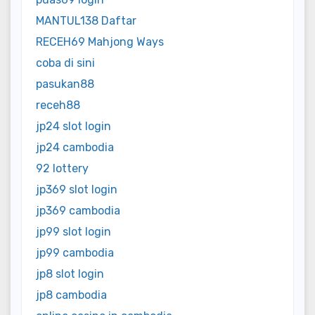
MANTUL138 Daftar
RECEH69 Mahjong Ways
coba di sini
pasukan88
receh88
jp24 slot login
jp24 cambodia
92 lottery
jp369 slot login
jp369 cambodia
jp99 slot login
jp99 cambodia
jp8 slot login
jp8 cambodia