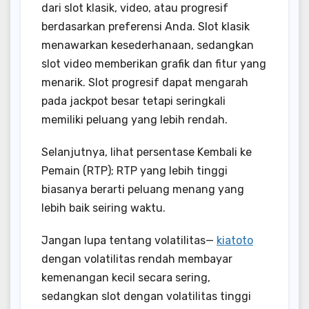
dari slot klasik, video, atau progresif
berdasarkan preferensi Anda. Slot klasik
menawarkan kesederhanaan, sedangkan
slot video memberikan grafik dan fitur yang
menarik. Slot progresif dapat mengarah
pada jackpot besar tetapi seringkali
memiliki peluang yang lebih rendah.
Selanjutnya, lihat persentase Kembali ke
Pemain (RTP); RTP yang lebih tinggi
biasanya berarti peluang menang yang
lebih baik seiring waktu.
Jangan lupa tentang volatilitas—
kiatoto
dengan volatilitas rendah membayar
kemenangan kecil secara sering,
sedangkan slot dengan volatilitas tinggi