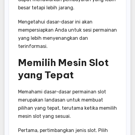
besar tetapi lebih jarang.
Mengetahui dasar-dasar ini akan
mempersiapkan Anda untuk sesi permainan
yang lebih menyenangkan dan
terinformasi.
Memilih Mesin Slot
yang Tepat
Memahami dasar-dasar permainan slot
merupakan landasan untuk membuat
pilihan yang tepat, terutama ketika memilih
mesin slot yang sesuai.
Pertama, pertimbangkan jenis slot. Pilih