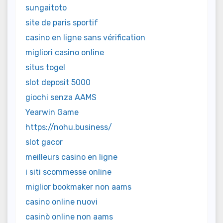
sungaitoto
site de paris sportif
casino en ligne sans vérification
migliori casino online
situs togel
slot deposit 5000
giochi senza AAMS
Yearwin Game
https://nohu.business/
slot gacor
meilleurs casino en ligne
i siti scommesse online
miglior bookmaker non aams
casino online nuovi
casinò online non aams