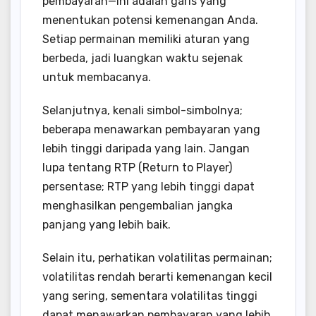
pembayaran—ini adalah garis yang
menentukan potensi kemenangan Anda.
Setiap permainan memiliki aturan yang
berbeda, jadi luangkan waktu sejenak
untuk membacanya.
Selanjutnya, kenali simbol-simbolnya;
beberapa menawarkan pembayaran yang
lebih tinggi daripada yang lain. Jangan
lupa tentang RTP (Return to Player)
persentase; RTP yang lebih tinggi dapat
menghasilkan pengembalian jangka
panjang yang lebih baik.
Selain itu, perhatikan volatilitas permainan;
volatilitas rendah berarti kemenangan kecil
yang sering, sementara volatilitas tinggi
dapat menawarkan pembayaran yang lebih