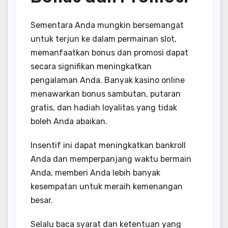
Sementara Anda mungkin bersemangat
untuk terjun ke dalam permainan slot,
memanfaatkan bonus dan promosi dapat
secara signifikan meningkatkan
pengalaman Anda. Banyak kasino online
menawarkan bonus sambutan, putaran
gratis, dan hadiah loyalitas yang tidak
boleh Anda abaikan.
Insentif ini dapat meningkatkan bankroll
Anda dan memperpanjang waktu bermain
Anda, memberi Anda lebih banyak
kesempatan untuk meraih kemenangan
besar.
Selalu baca syarat dan ketentuan yang