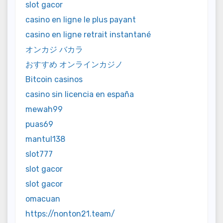
slot gacor
casino en ligne le plus payant
casino en ligne retrait instantané
オンカジ バカラ
おすすめ オンラインカジノ
Bitcoin casinos
casino sin licencia en españa
mewah99
puas69
mantul138
slot777
slot gacor
slot gacor
omacuan
https://nonton21.team/