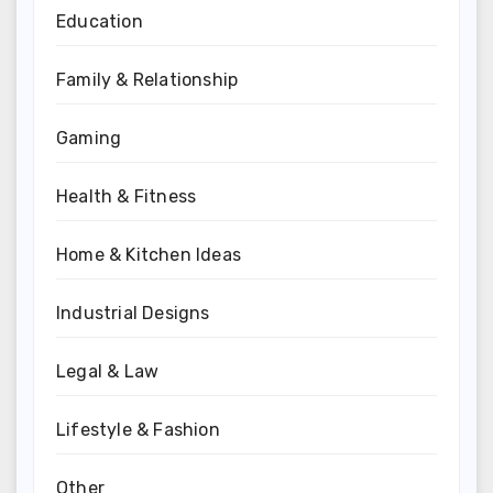
Education
Family & Relationship
Gaming
Health & Fitness
Home & Kitchen Ideas
Industrial Designs
Legal & Law
Lifestyle & Fashion
Other