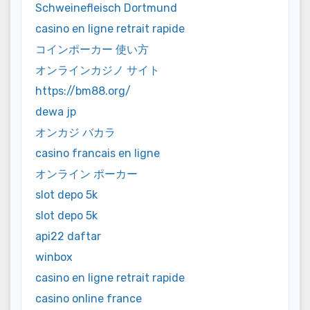
Schweinefleisch Dortmund
casino en ligne retrait rapide
コインポーカー 使い方
オンラインカジノ サイト
https://bm88.org/
dewa jp
オンカジ バカラ
casino francais en ligne
オンライン ポーカー
slot depo 5k
slot depo 5k
api22 daftar
winbox
casino en ligne retrait rapide
casino online france