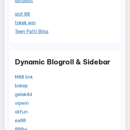
dotaslot
slot 88
tokek win
Teen Patti Bliss
Dynamic Blogroll & Sidebar
M88 link
bokep
gelek4d
vipwin
okfun
ea88
888vi