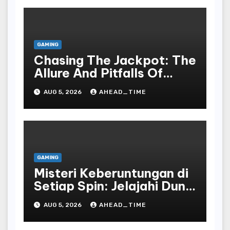
GAMING
Chasing The Jackpot: The
Allure And Pitfalls Of
Gaming In Bodoni Society
AUG 5, 2026
AHEAD_TIME
GAMING
Misteri Keberuntungan di
Setiap Spin: Jelajahi Dunia
Slot yang Penuh Kejutan!
AUG 5, 2026
AHEAD_TIME