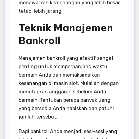
menawarkan kemenangan yang lebih besar
tetapi lebih jarang.
Teknik Manajemen
Bankroll
Manajemen bankroll yang efektif sangat
penting untuk memperpanjang waktu
bermain Anda dan memaksimalkan
kesenangan di mesin slot. Mulailah dengan
menetapkan anggaran sebelum Anda
bermain. Tentukan berapa banyak uang
yang bersedia Anda habiskan dan patuhi
jumlah tersebut.
Bagi bankroll Anda menjadi sesi-sesi yang