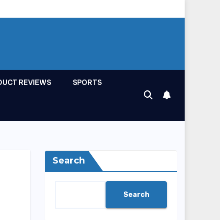
DUCT REVIEWS
SPORTS
Search
Search