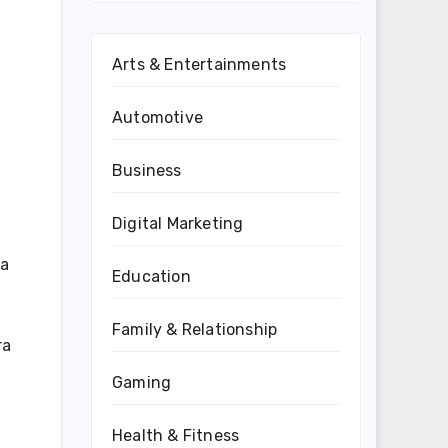
Arts & Entertainments
Automotive
Business
Digital Marketing
ja
Education
Family & Relationship
ra
Gaming
Health & Fitness