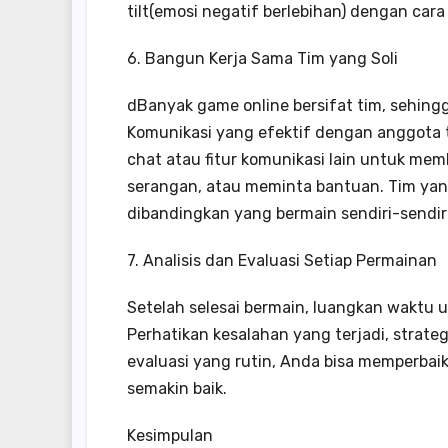
tilt(emosi negatif berlebihan) dengan cara 
6. Bangun Kerja Sama Tim yang Soli
dBanyak game online bersifat tim, sehin
Komunikasi yang efektif dengan anggota 
chat atau fitur komunikasi lain untuk memb
serangan, atau meminta bantuan. Tim ya
dibandingkan yang bermain sendiri-sendiri
7. Analisis dan Evaluasi Setiap Permainan
Setelah selesai bermain, luangkan waktu u
Perhatikan kesalahan yang terjadi, strateg
evaluasi yang rutin, Anda bisa memperbai
semakin baik.
Kesimpulan