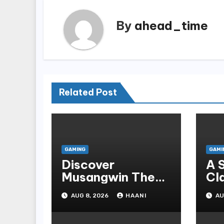
By
ahead_time
Related Post
GAMING
GAMI
Discover
A 
Musangwin The
Cl
Definitive
Ex
AUG 8, 2026
HAANI
AU
Platform for
On
Discerning Users