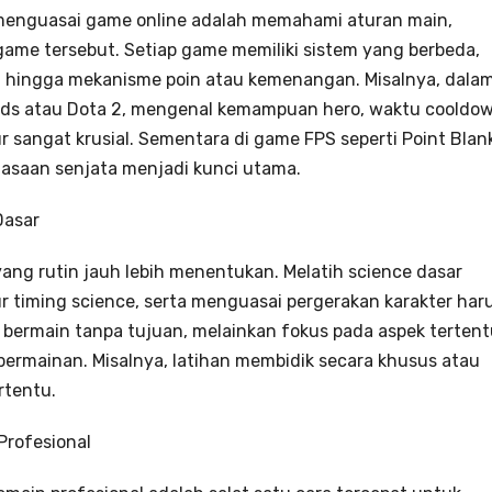
 menguasai game online adalah memahami aturan main,
ame tersebut. Setiap game memiliki sistem yang berbeda,
peta, hingga mekanisme poin atau kemenangan. Misalnya, dala
nds atau Dota 2, mengenal kemampuan hero, waktu cooldo
ur sangat krusial. Sementara di game FPS seperti Point Blan
uasaan senjata menjadi kunci utama.
Dasar
ng rutin jauh lebih menentukan. Melatih science dasar
 timing science, serta menguasai pergerakan karakter har
 bermain tanpa tujuan, melainkan fokus pada aspek terten
 permainan. Misalnya, latihan membidik secara khusus atau
rtentu.
 Profesional