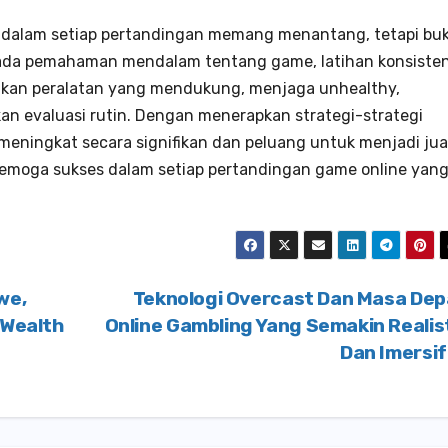
 dalam setiap pertandingan memang menantang, tetapi bu
 pada pemahaman mendalam tentang game, latihan konsisten
nakan peralatan yang mendukung, menjaga unhealthy,
n evaluasi rutin. Dengan menerapkan strategi-strategi
eningkat secara signifikan dan peluang untuk menjadi jua
semoga sukses dalam setiap pertandingan game online yan
we,
Teknologi Overcast Dan Masa De
 Wealth
Online Gambling Yang Semakin Realis
Dan Imersi