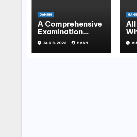
Who Demand
Security and
Speed
GAMING
GAMI
A Comprehensive
Al
Examination
Wh
Examination Of A
Mee
AUG 8, 2026
HAANI
AU
Premier Integer
Th
Weapons
Co
Platform
On