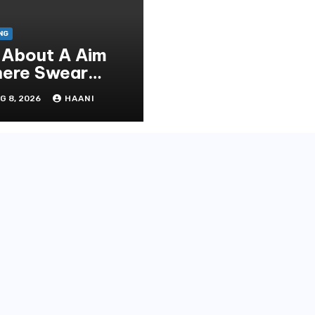
NG
l About A Aim
ere Swear
ts Thrills In
G 8, 2026
HAANI
e Worldly
ncern Of
line Gaming