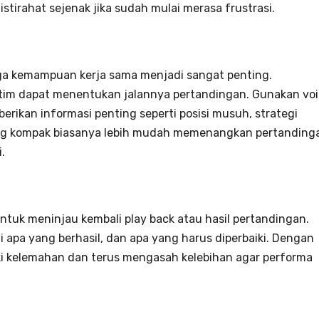
istirahat sejenak jika sudah mulai merasa frustrasi.
gga kemampuan kerja sama menjadi sangat penting.
tim dapat menentukan jalannya pertandingan. Gunakan vo
erikan informasi penting seperti posisi musuh, strategi
ng kompak biasanya lebih mudah memenangkan pertanding
.
ntuk meninjau kembali play back atau hasil pertandingan.
i apa yang berhasil, dan apa yang harus diperbaiki. Dengan
ki kelemahan dan terus mengasah kelebihan agar performa