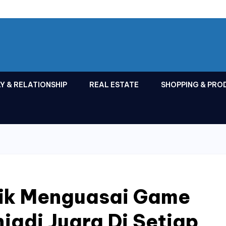
Y & RELATIONSHIP
REAL ESTATE
SHOPPING & PRO
aik Menguasai Game
jadi Juara Di Setiap