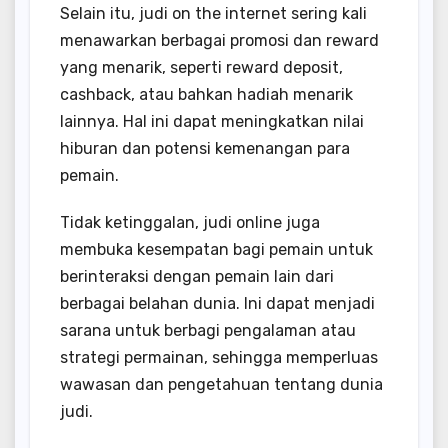
Selain itu, judi on the internet sering kali
menawarkan berbagai promosi dan reward
yang menarik, seperti reward deposit,
cashback, atau bahkan hadiah menarik
lainnya. Hal ini dapat meningkatkan nilai
hiburan dan potensi kemenangan para
pemain.
Tidak ketinggalan, judi online juga
membuka kesempatan bagi pemain untuk
berinteraksi dengan pemain lain dari
berbagai belahan dunia. Ini dapat menjadi
sarana untuk berbagi pengalaman atau
strategi permainan, sehingga memperluas
wawasan dan pengetahuan tentang dunia
judi.