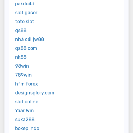
pakde4d
slot gacor
toto slot
qs88
nhà cái jw88
qs88.com
nk88
98win
789win
hfm forex
designsglory.com
slot online
Yaar Win
suka288
bokep indo