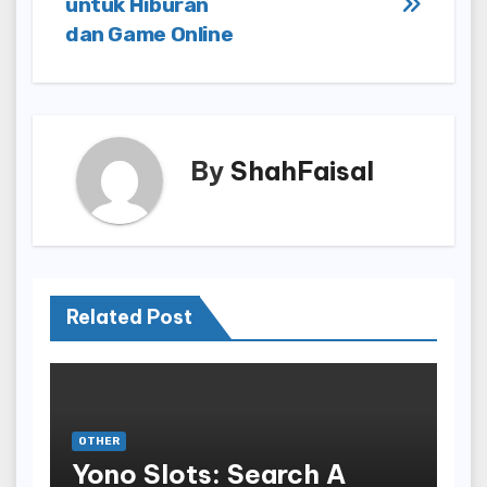
untuk Hiburan
dan Game Online
By
ShahFaisal
Related Post
OTHER
Yono Slots: Search A