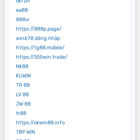
okfun
ea88
888vi
https://888p.page/
win678 đăng nhập
https://tg88.mobile/
https://555win.trade/
NK88
KUWIN
TR 88
LV 88
JW 88
tr88
https://okwin88.info
789 WIN