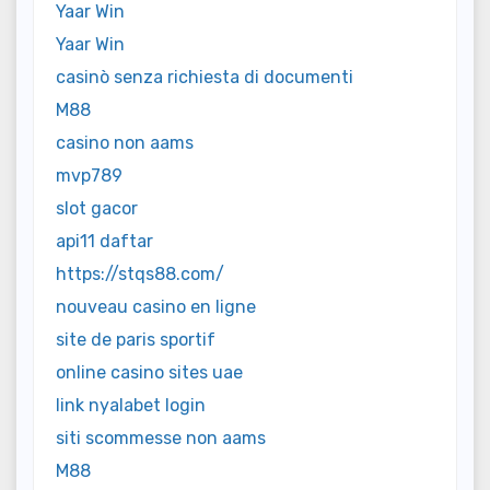
Yaar Win
Yaar Win
casinò senza richiesta di documenti
M88
casino non aams
mvp789
slot gacor
api11 daftar
https://stqs88.com/
nouveau casino en ligne
site de paris sportif
online casino sites uae
link nyalabet login
siti scommesse non aams
M88