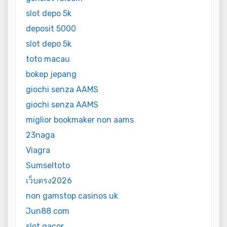
slot depo 5k
deposit 5000
slot depo 5k
toto macau
bokep jepang
giochi senza AAMS
giochi senza AAMS
miglior bookmaker non aams
23naga
Viagra
Sumseltoto
เว็บตรง2026
non gamstop casinos uk
Jun88 com
slot gacor