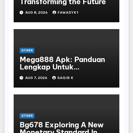
Transforming the Future
AUG 8, 2026
FAWADYK1
OTHER
Mega888 Apk: Panduan
Lengkap Untuk
Mengunduh, Instalasi, Dan
AUG 7, 2026
SAQIB K
Bermain Slot Online
Terpopuler
OTHER
Bg678 Exploring A New
Monetary Standard In