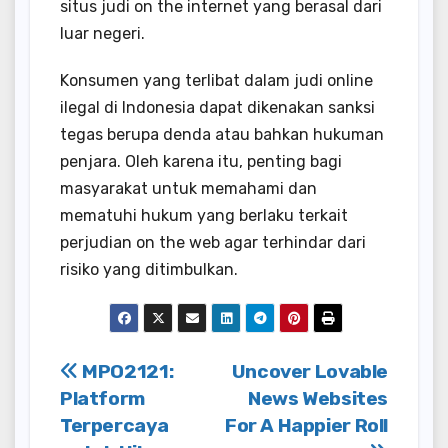
situs judi on the internet yang berasal dari
luar negeri.
Konsumen yang terlibat dalam judi online
ilegal di Indonesia dapat dikenakan sanksi
tegas berupa denda atau bahkan hukuman
penjara. Oleh karena itu, penting bagi
masyarakat untuk memahami dan
mematuhi hukum yang berlaku terkait
perjudian on the web agar terhindar dari
risiko yang ditimbulkan.
Post
MPO2121:
Uncover Lovable
Platform
News Websites
navigation
Terpercaya
For A Happier Roll