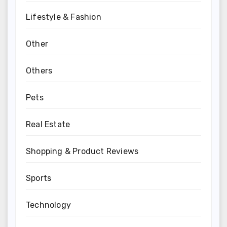
Lifestyle & Fashion
Other
Others
Pets
Real Estate
Shopping & Product Reviews
Sports
Technology