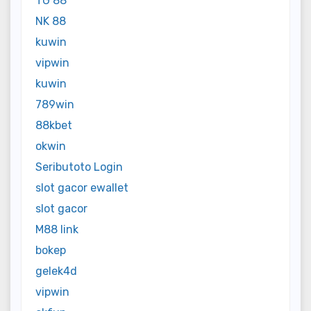
TG 88
NK 88
kuwin
vipwin
kuwin
789win
88kbet
okwin
Seributoto Login
slot gacor ewallet
slot gacor
M88 link
bokep
gelek4d
vipwin