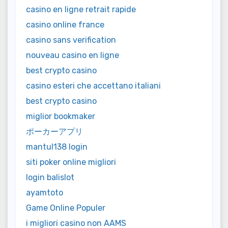
casino en ligne retrait rapide
casino online france
casino sans verification
nouveau casino en ligne
best crypto casino
casino esteri che accettano italiani
best crypto casino
miglior bookmaker
ポーカーアプリ
mantul138 login
siti poker online migliori
login balislot
ayamtoto
Game Online Populer
i migliori casino non AAMS