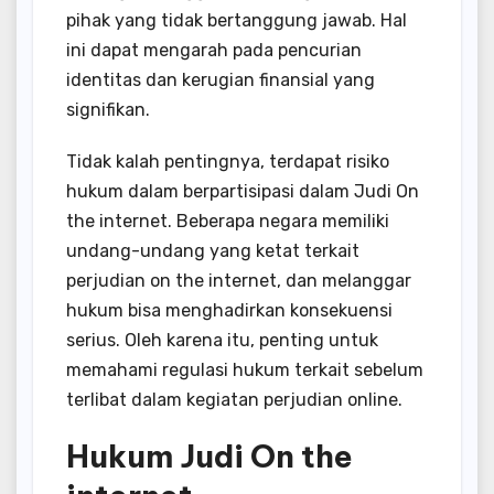
pihak yang tidak bertanggung jawab. Hal
ini dapat mengarah pada pencurian
identitas dan kerugian finansial yang
signifikan.
Tidak kalah pentingnya, terdapat risiko
hukum dalam berpartisipasi dalam Judi On
the internet. Beberapa negara memiliki
undang-undang yang ketat terkait
perjudian on the internet, dan melanggar
hukum bisa menghadirkan konsekuensi
serius. Oleh karena itu, penting untuk
memahami regulasi hukum terkait sebelum
terlibat dalam kegiatan perjudian online.
Hukum Judi On the