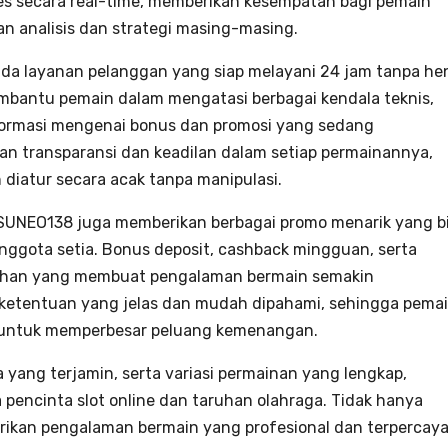
kses secara real-time, memberikan kesempatan bagi pemain
 analisis dan strategi masing-masing.
ada layanan pelanggan yang siap melayani 24 jam tanpa hen
embantu pemain dalam mengatasi berbagai kendala teknis,
formasi mengenai bonus dan promosi yang sedang
n transparansi dan keadilan dalam setiap permainannya,
diatur secara acak tanpa manipulasi.
, SUNEO138 juga memberikan berbagai promo menarik yang b
ggota setia. Bonus deposit, cashback mingguan, serta
mbahan yang membuat pengalaman bermain semakin
ketentuan yang jelas dan mudah dipahami, sehingga pema
untuk memperbesar peluang kemenangan.
yang terjamin, serta variasi permainan yang lengkap,
 pencinta slot online dan taruhan olahraga. Tidak hanya
rikan pengalaman bermain yang profesional dan terpercay