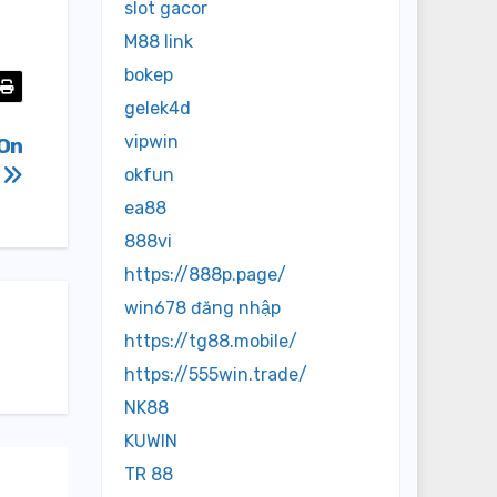
slot gacor
M88 link
bokep
gelek4d
vipwin
 On
e
okfun
ea88
888vi
https://888p.page/
win678 đăng nhập
https://tg88.mobile/
https://555win.trade/
NK88
KUWIN
TR 88