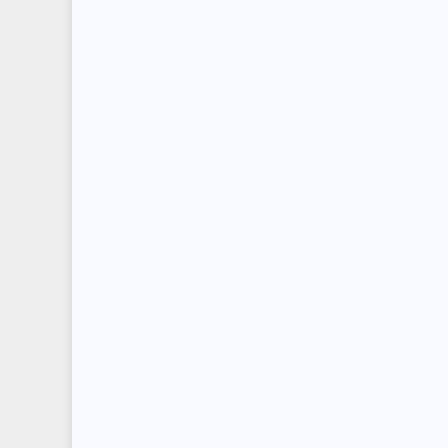
Digital yang
Semakin
Berkembang