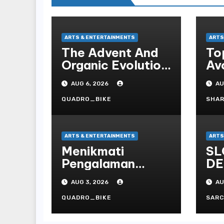
ARTS & ENTERTAINMENTS
ARTS
The Advent And
To
Organic Evolution
Avo
Of Online Movies
Sl
AUG 6, 2026
AU
QUADRO_BIKE
SHA
ARTS & ENTERTAINMENTS
ARTS
Menikmati
SL
Pengalaman
DE
Menonton Online
Ko
AUG 3, 2026
AU
Movie dengan
Fa
Nyaman dan
Le
QUADRO_BIKE
SAR
Praktis di Era