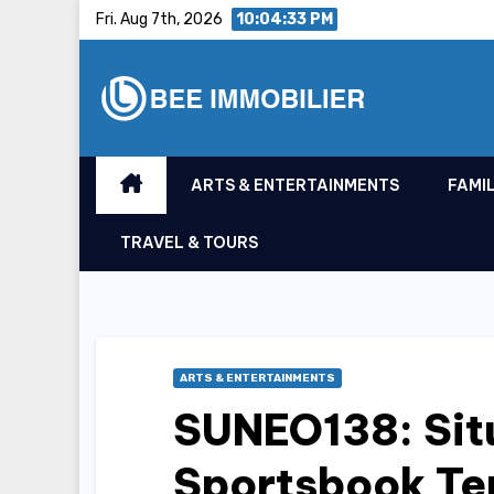
Skip
Fri. Aug 7th, 2026
10:04:33 PM
to
content
ARTS & ENTERTAINMENTS
FAMIL
TRAVEL & TOURS
ARTS & ENTERTAINMENTS
SUNEO138: Situ
Sportsbook Te