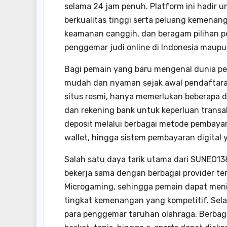
selama 24 jam penuh. Platform ini hadir
berkualitas tinggi serta peluang kemena
keamanan canggih, dan beragam pilihan p
penggemar judi online di Indonesia maup
Bagi pemain yang baru mengenal dunia 
mudah dan nyaman sejak awal pendaftaran.
situs resmi, hanya memerlukan beberapa d
dan rekening bank untuk keperluan transak
deposit melalui berbagai metode pembayara
wallet, hingga sistem pembayaran digital
Salah satu daya tarik utama dari SUNEO138 
bekerja sama dengan berbagai provider te
Microgaming, sehingga pemain dapat meni
tingkat kemenangan yang kompetitif. Sela
para penggemar taruhan olahraga. Berbagai