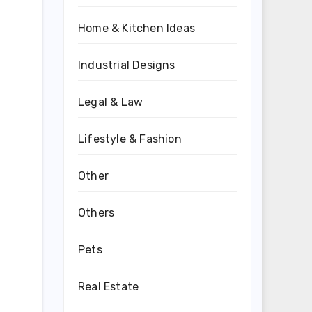
Home & Kitchen Ideas
Industrial Designs
Legal & Law
Lifestyle & Fashion
Other
Others
Pets
Real Estate