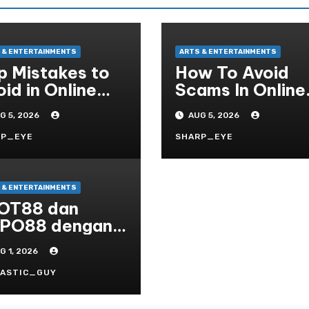
 & ENTERTAINMENTS
ARTS & ENTERTAINMENTS
p Mistakes to
How To Avoid
id in Online
Scams In Online
ot Gambling
Slot Gaming
G 5, 2026
AUG 5, 2026
RP_EYE
SHARP_EYE
 & ENTERTAINMENTS
OT88 dan
PO88 dengan
leksi Game
G 1, 2026
vorit yang
ngkap
CASTIC_GUY