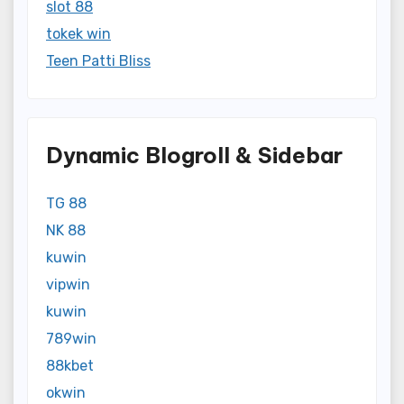
slot 88
tokek win
Teen Patti Bliss
Dynamic Blogroll & Sidebar
TG 88
NK 88
kuwin
vipwin
kuwin
789win
88kbet
okwin