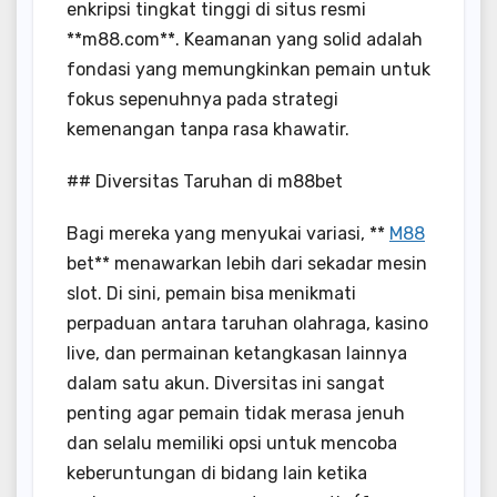
enkripsi tingkat tinggi di situs resmi
**m88.com**. Keamanan yang solid adalah
fondasi yang memungkinkan pemain untuk
fokus sepenuhnya pada strategi
kemenangan tanpa rasa khawatir.
## Diversitas Taruhan di m88bet
Bagi mereka yang menyukai variasi, **
M88
bet** menawarkan lebih dari sekadar mesin
slot. Di sini, pemain bisa menikmati
perpaduan antara taruhan olahraga, kasino
live, dan permainan ketangkasan lainnya
dalam satu akun. Diversitas ini sangat
penting agar pemain tidak merasa jenuh
dan selalu memiliki opsi untuk mencoba
keberuntungan di bidang lain ketika