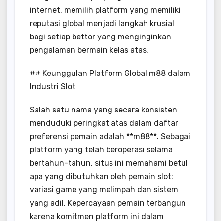
internet, memilih platform yang memiliki
reputasi global menjadi langkah krusial
bagi setiap bettor yang menginginkan
pengalaman bermain kelas atas.
## Keunggulan Platform Global m88 dalam
Industri Slot
Salah satu nama yang secara konsisten
menduduki peringkat atas dalam daftar
preferensi pemain adalah **m88**. Sebagai
platform yang telah beroperasi selama
bertahun-tahun, situs ini memahami betul
apa yang dibutuhkan oleh pemain slot:
variasi game yang melimpah dan sistem
yang adil. Kepercayaan pemain terbangun
karena komitmen platform ini dalam