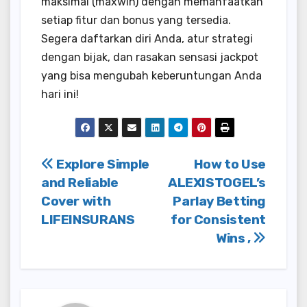
maksimal (maxwin) dengan memanfaatkan
setiap fitur dan bonus yang tersedia.
Segera daftarkan diri Anda, atur strategi
dengan bijak, dan rasakan sensasi jackpot
yang bisa mengubah keberuntungan Anda
hari ini!
Post
Explore Simple
How to Use
and Reliable
ALEXISTOGEL’s
navigation
Cover with
Parlay Betting
LIFEINSURANS
for Consistent
Wins ,