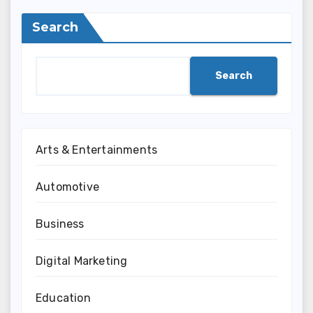
Search
Search
Arts & Entertainments
Automotive
Business
Digital Marketing
Education