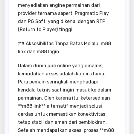
menyediakan engine permainan dari
provider ternama seperti Pragmatic Play
dan PG Soft, yang dikenal dengan RTP
(Return to Player) tinggi.
## Aksesibilitas Tanpa Batas Melalui m88
link dan m88 login
Dalam dunia judi online yang dinamis,
kemudahan akses adalah kunci utama.
Para pemain seringkali menghadapi
kendala teknis saat ingin masuk ke dalam
permainan. Oleh karena itu, ketersediaan
**m88 link** alternatif menjadi solusi
cerdas untuk memastikan konektivitas
tetap stabil dan aman dari pemblokiran.
Setelah mendapatkan akses, proses **m88