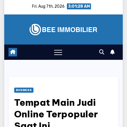
Skip
Fri. Aug 7th, 2026
3:01:29 AM
to
content
BUSINESS
Tempat Main Judi
Online Terpopuler
Saat Ini