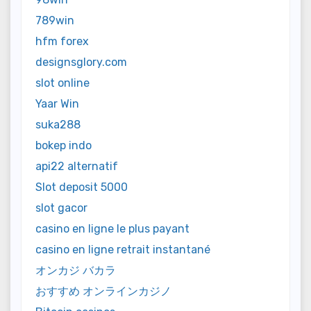
789win
hfm forex
designsglory.com
slot online
Yaar Win
suka288
bokep indo
api22 alternatif
Slot deposit 5000
slot gacor
casino en ligne le plus payant
casino en ligne retrait instantané
オンカジ バカラ
おすすめ オンラインカジノ