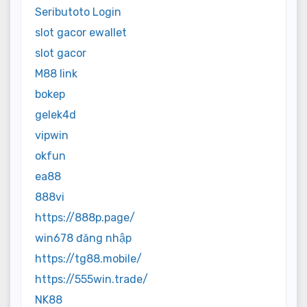
Seributoto Login
slot gacor ewallet
slot gacor
M88 link
bokep
gelek4d
vipwin
okfun
ea88
888vi
https://888p.page/
win678 đăng nhập
https://tg88.mobile/
https://555win.trade/
NK88