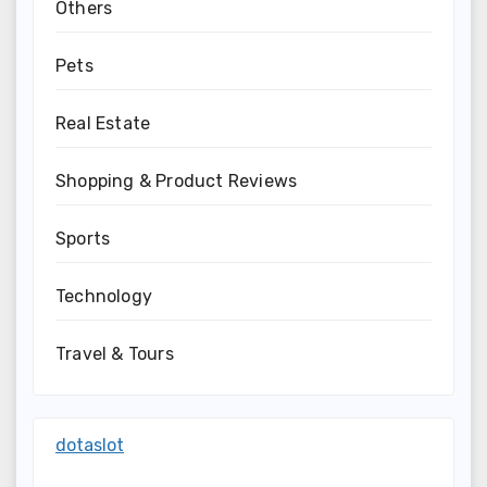
Others
Pets
Real Estate
Shopping & Product Reviews
Sports
Technology
Travel & Tours
dotaslot