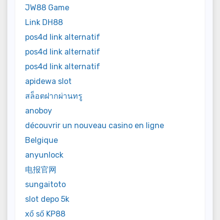
JW88 Game
Link DH88
pos4d link alternatif
pos4d link alternatif
pos4d link alternatif
apidewa slot
สล็อตฝากผ่านทรู
anoboy
découvrir un nouveau casino en ligne
Belgique
anyunlock
电报官网
sungaitoto
slot depo 5k
xổ số KP88