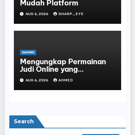
Mudah Platform
AUG 6, 2026
SHARP_EYE
GAMING
Mengungkap Permainan
Judi Online yang
Terselubung
AUG 6, 2026
AHMED
Search