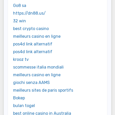
Go8 sa
https://dn88.us/
32 win
best crypto casino
meilleurs casino en ligne
pos4d link alternatif
pos4d link alternatif
krooz tv
scommesse italia mondiali
meilleurs casino en ligne
giochi senza AAMS
meilleurs sites de paris sportifs
Bokep
bulan togel
best online casino in Australia