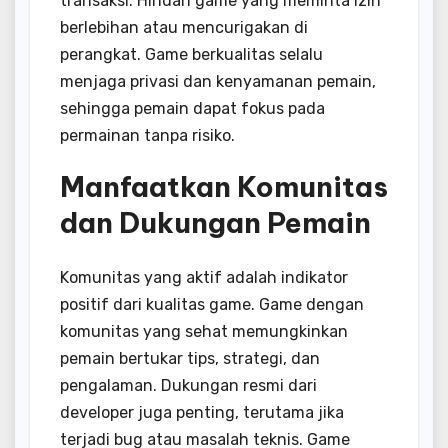
transaksi. Hindari game yang meminta izin
berlebihan atau mencurigakan di
perangkat. Game berkualitas selalu
menjaga privasi dan kenyamanan pemain,
sehingga pemain dapat fokus pada
permainan tanpa risiko.
Manfaatkan Komunitas
dan Dukungan Pemain
Komunitas yang aktif adalah indikator
positif dari kualitas game. Game dengan
komunitas yang sehat memungkinkan
pemain bertukar tips, strategi, dan
pengalaman. Dukungan resmi dari
developer juga penting, terutama jika
terjadi bug atau masalah teknis. Game