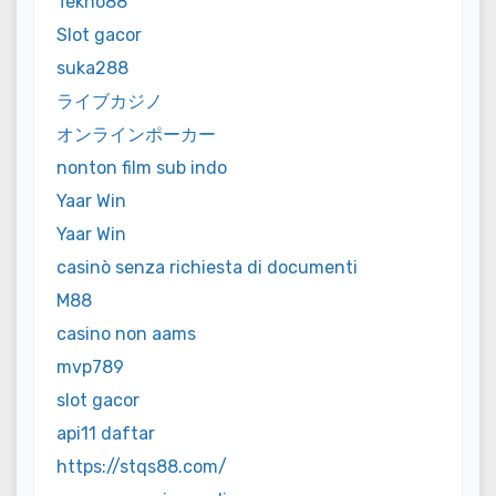
Tekno88
Slot gacor
suka288
ライブカジノ
オンラインポーカー
nonton film sub indo
Yaar Win
Yaar Win
casinò senza richiesta di documenti
M88
casino non aams
mvp789
slot gacor
api11 daftar
https://stqs88.com/