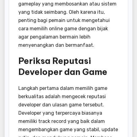
gameplay yang membosankan atau sistem
yang tidak seimbang. Oleh karena itu,
penting bagi pemain untuk mengetahui
cara memilih online game dengan bijak
agar pengalaman bermain lebih
menyenangkan dan bermanfaat.
Periksa Reputasi
Developer dan Game
Langkah pertama dalam memilih game
berkualitas adalah mengecek reputasi
developer dan ulasan game tersebut.
Developer yang terpercaya biasanya
memiliki track record yang baik dalam
mengembangkan game yang stabil, update