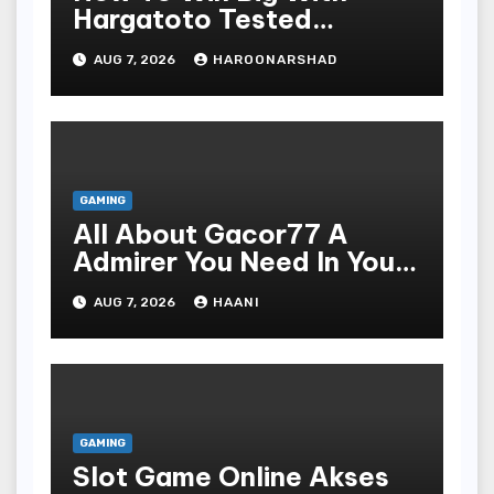
Hargatoto Tested
Strategies For Beginners
AUG 7, 2026
HAROONARSHAD
GAMING
All About Gacor77 A
Admirer You Need In Your
Corner
AUG 7, 2026
HAANI
GAMING
Slot Game Online Akses