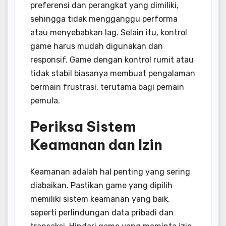
preferensi dan perangkat yang dimiliki,
sehingga tidak mengganggu performa
atau menyebabkan lag. Selain itu, kontrol
game harus mudah digunakan dan
responsif. Game dengan kontrol rumit atau
tidak stabil biasanya membuat pengalaman
bermain frustrasi, terutama bagi pemain
pemula.
Periksa Sistem
Keamanan dan Izin
Keamanan adalah hal penting yang sering
diabaikan. Pastikan game yang dipilih
memiliki sistem keamanan yang baik,
seperti perlindungan data pribadi dan