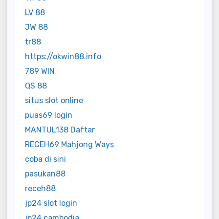
LV 88
JW 88
tr88
https://okwin88.info
789 WIN
QS 88
situs slot online
puas69 login
MANTUL138 Daftar
RECEH69 Mahjong Ways
coba di sini
pasukan88
receh88
jp24 slot login
jp24 cambodia