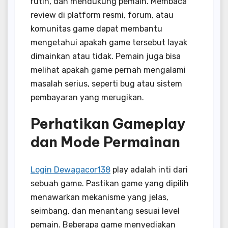
rutin, dan mendukung pemain. Membaca
review di platform resmi, forum, atau
komunitas game dapat membantu
mengetahui apakah game tersebut layak
dimainkan atau tidak. Pemain juga bisa
melihat apakah game pernah mengalami
masalah serius, seperti bug atau sistem
pembayaran yang merugikan.
Perhatikan Gameplay
dan Mode Permainan
Login Dewagacor138
play adalah inti dari
sebuah game. Pastikan game yang dipilih
menawarkan mekanisme yang jelas,
seimbang, dan menantang sesuai level
pemain. Beberapa game menyediakan