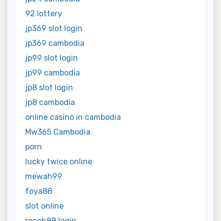
92 lottery
jp369 slot login
jp369 cambodia
jp99 slot login
jp99 cambodia
jp8 slot login
jp8 cambodia
online casino in cambodia
Mw365 Cambodia
porn
lucky twice online
mewah99
foya88
slot online
receh88 login