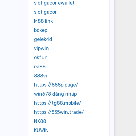
slot gacor ewallet
slot gacor
M88 link
bokep
gelek4d
vipwin
okfun
ea88
888vi
https://888p.page/
win678 đăng nhập
https://tg88.mobile/
https://555win.trade/
NK88
KUWIN