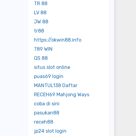
TR 88
LV 88
JW 88
tr88
https://okwin88.info
789 WIN
QS 88
situs slot online
puas69 login
MANTUL138 Daftar
RECEH69 Mahjong Ways
coba di sini
pasukan88
receh88
jp24 slot login