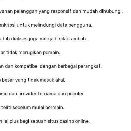
ayanan pelanggan yang responsif dan mudah dihubungi.
enkripsi untuk melindungi data pengguna.
ah diakses juga menjadi nilai tambah.
ar tidak merugikan pemain.
an dan kompatibel dengan berbagai perangkat.
besar yang tidak masuk akal.
me dari provider ternama dan populer.
teliti sebelum mulai bermain.
ai plus bagi sebuah situs casino online.