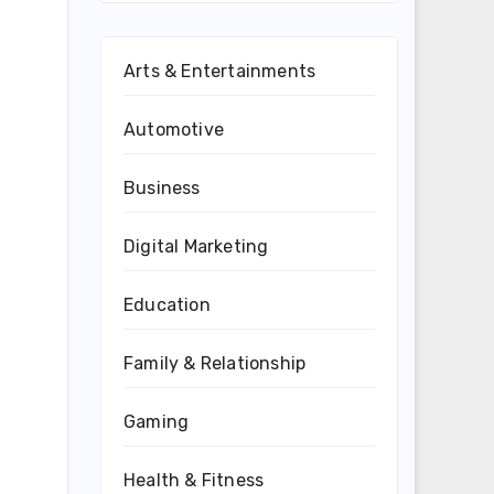
Arts & Entertainments
Automotive
Business
Digital Marketing
Education
Family & Relationship
Gaming
Health & Fitness