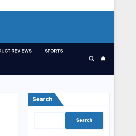
DUCT REVIEWS
SPORTS
Search
Search