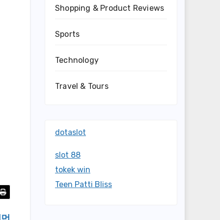
Shopping & Product Reviews
Sports
Technology
Travel & Tours
dotaslot
slot 88
tokek win
Teen Patti Bliss
인먼