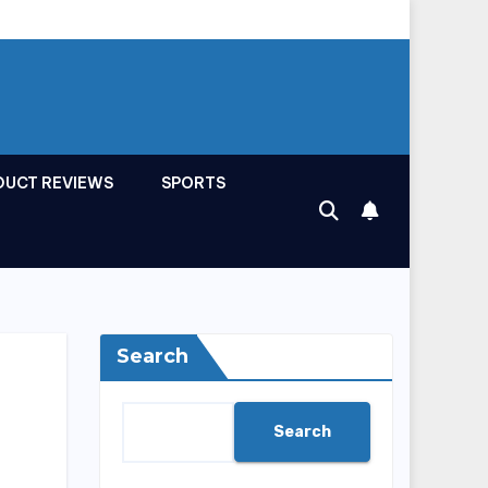
DUCT REVIEWS
SPORTS
Search
Search