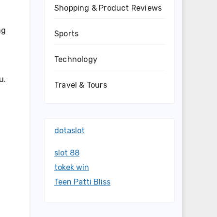
Shopping & Product Reviews
ng
Sports
Technology
u.
Travel & Tours
dotaslot
slot 88
tokek win
Teen Patti Bliss