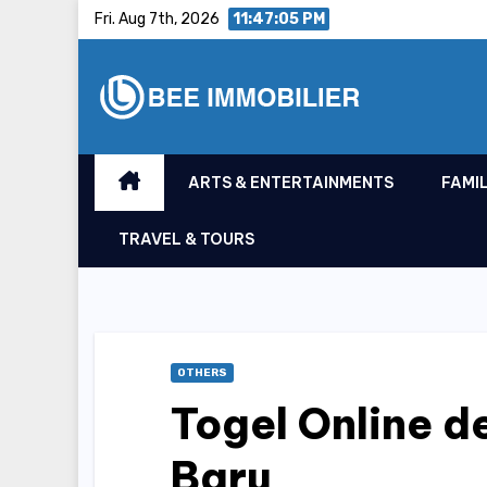
Skip
Fri. Aug 7th, 2026
11:47:06 PM
to
content
ARTS & ENTERTAINMENTS
FAMIL
TRAVEL & TOURS
OTHERS
Togel Online 
Baru