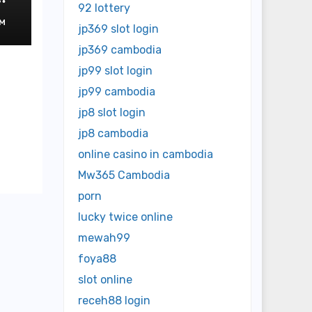
92 lottery
rs
M
jp369 slot login
jp369 cambodia
jp99 slot login
jp99 cambodia
jp8 slot login
jp8 cambodia
online casino in cambodia
Mw365 Cambodia
porn
lucky twice online
mewah99
foya88
slot online
receh88 login