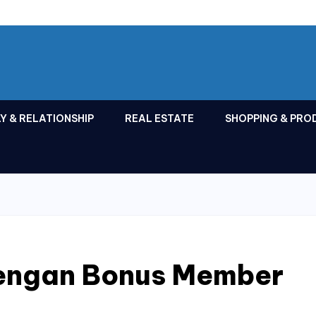
Y & RELATIONSHIP
REAL ESTATE
SHOPPING & PRO
dengan Bonus Member