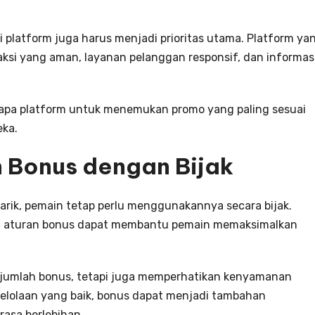
 platform juga harus menjadi prioritas utama. Platform ya
aksi yang aman, layanan pelanggan responsif, dan informas
pa platform untuk menemukan promo yang paling sesuai
ka.
 Bonus dengan Bijak
ik, pemain tetap perlu menggunakannya secara bijak.
i aturan bonus dapat membantu pemain memaksimalkan
 jumlah bonus, tetapi juga memperhatikan kenyamanan
elolaan yang baik, bonus dapat menjadi tambahan
asa berlebihan.