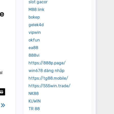
slot gacor
M88 link
e
bokep
gelek4d
vipwin
okfun
ea88
888vi
https://888p.page/
win678 đăng nhập
al
https://tg88.mobile/
https://555win.trade/
NK88
KUWIN
r
TR 88