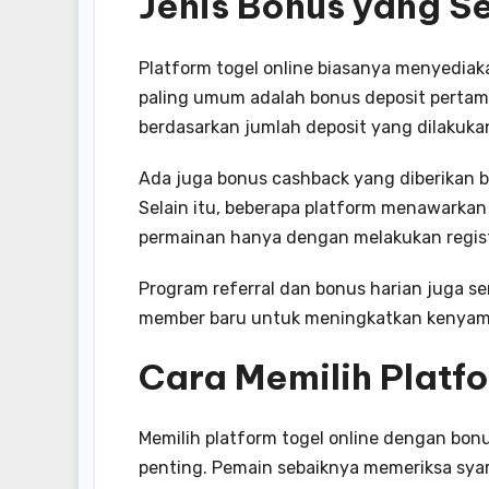
Jenis Bonus yang S
Platform togel online biasanya menyediak
paling umum adalah bonus deposit pertam
berdasarkan jumlah deposit yang dilakuka
Ada juga bonus cashback yang diberikan b
Selain itu, beberapa platform menawarka
permainan hanya dengan melakukan regist
Program referral dan bonus harian juga se
member baru untuk meningkatkan kenyam
Cara Memilih Platf
Memilih platform togel online dengan bon
penting. Pemain sebaiknya memeriksa sy