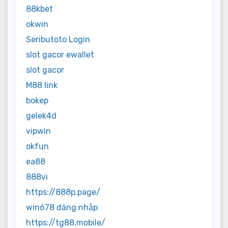
88kbet
okwin
Seributoto Login
slot gacor ewallet
slot gacor
M88 link
bokep
gelek4d
vipwin
okfun
ea88
888vi
https://888p.page/
win678 đăng nhập
https://tg88.mobile/