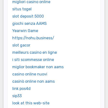
migliori casino online
situs togel
slot deposit 5000
giochi senza AAMS
Yearwin Game
https://nohu.business/
slot gacor
meilleurs casino en ligne
i siti scommesse online
miglior bookmaker non aams
casino online nuovi
casinò online non aams
link pos4d
sip33
look at this web-site