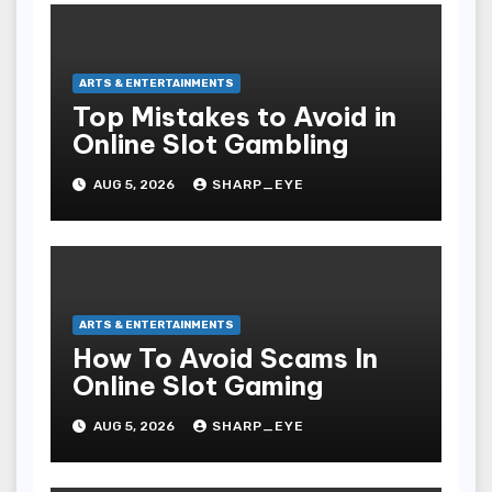
ARTS & ENTERTAINMENTS
Top Mistakes to Avoid in
Online Slot Gambling
AUG 5, 2026
SHARP_EYE
ARTS & ENTERTAINMENTS
How To Avoid Scams In
Online Slot Gaming
AUG 5, 2026
SHARP_EYE