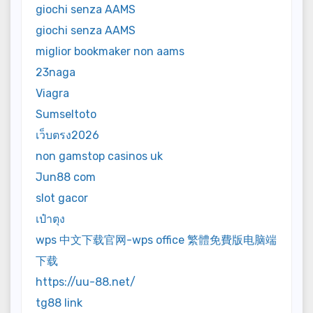
giochi senza AAMS
giochi senza AAMS
miglior bookmaker non aams
23naga
Viagra
Sumseltoto
เว็บตรง2026
non gamstop casinos uk
Jun88 com
slot gacor
เป๋าตุง
wps 中文下载官网-wps office 繁體免費版电脑端
下载
https://uu-88.net/
tg88 link