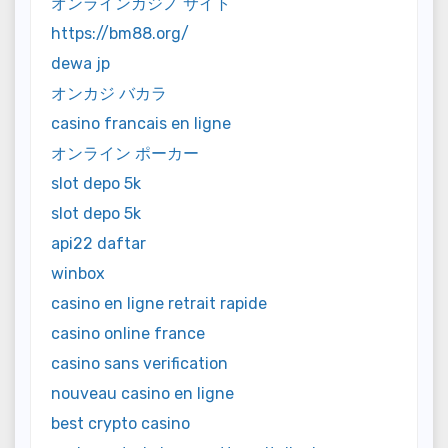
オンラインカジノ サイト
https://bm88.org/
dewa jp
オンカジ バカラ
casino francais en ligne
オンライン ポーカー
slot depo 5k
slot depo 5k
api22 daftar
winbox
casino en ligne retrait rapide
casino online france
casino sans verification
nouveau casino en ligne
best crypto casino