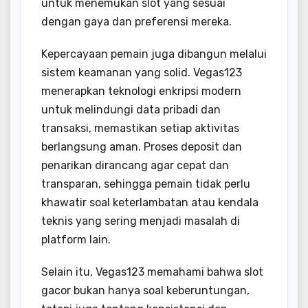
untuk menemukan slot yang sesuai
dengan gaya dan preferensi mereka.
Kepercayaan pemain juga dibangun melalui
sistem keamanan yang solid. Vegas123
menerapkan teknologi enkripsi modern
untuk melindungi data pribadi dan
transaksi, memastikan setiap aktivitas
berlangsung aman. Proses deposit dan
penarikan dirancang agar cepat dan
transparan, sehingga pemain tidak perlu
khawatir soal keterlambatan atau kendala
teknis yang sering menjadi masalah di
platform lain.
Selain itu, Vegas123 memahami bahwa slot
gacor bukan hanya soal keberuntungan,