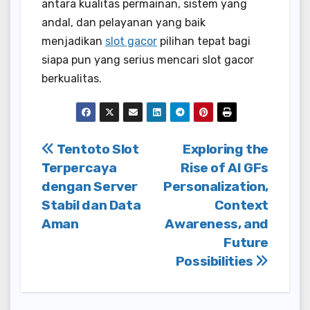
antara kualitas permainan, sistem yang
andal, dan pelayanan yang baik
menjadikan
slot gacor
pilihan tepat bagi
siapa pun yang serius mencari slot gacor
berkualitas.
Post
Tentoto Slot
Exploring the
Terpercaya
Rise of AI GFs
navigation
dengan Server
Personalization,
Stabil dan Data
Context
Aman
Awareness, and
Future
Possibilities