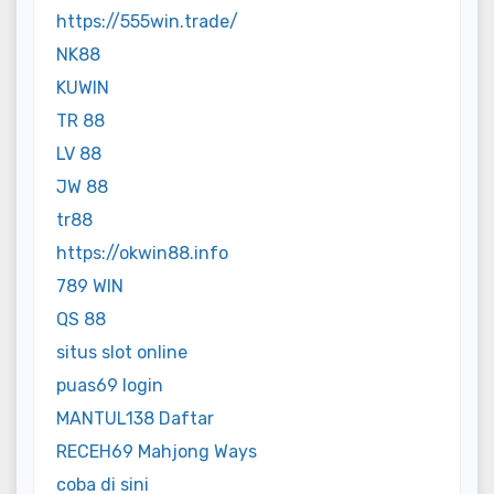
https://555win.trade/
NK88
KUWIN
TR 88
LV 88
JW 88
tr88
https://okwin88.info
789 WIN
QS 88
situs slot online
puas69 login
MANTUL138 Daftar
RECEH69 Mahjong Ways
coba di sini