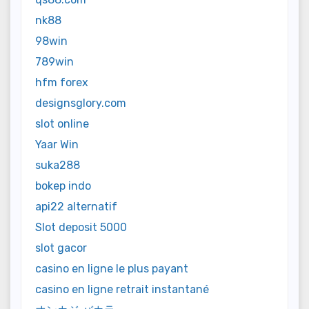
nk88
98win
789win
hfm forex
designsglory.com
slot online
Yaar Win
suka288
bokep indo
api22 alternatif
Slot deposit 5000
slot gacor
casino en ligne le plus payant
casino en ligne retrait instantané