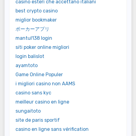
casino esteri che accettano italiani
best crypto casino
miglior bookmaker
ポーカーアプリ
mantul138 login
siti poker online migliori
login balislot
ayamtoto
Game Online Populer
i migliori casino non AAMS
casino sans kyc
meilleur casino en ligne
sungaitoto
site de paris sportif
casino en ligne sans vérification