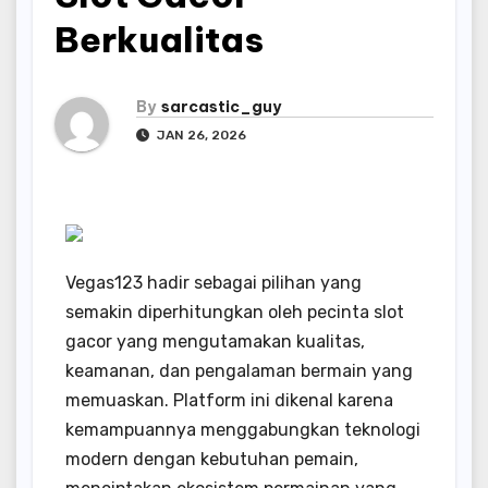
Berkualitas
By
sarcastic_guy
JAN 26, 2026
Vegas123 hadir sebagai pilihan yang
semakin diperhitungkan oleh pecinta slot
gacor yang mengutamakan kualitas,
keamanan, dan pengalaman bermain yang
memuaskan. Platform ini dikenal karena
kemampuannya menggabungkan teknologi
modern dengan kebutuhan pemain,