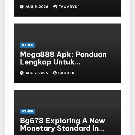
AUG 8, 2026
FAWADYK1
OTHER
Mega888 Apk: Panduan
Lengkap Untuk
Mengunduh, Instalasi, Dan
AUG 7, 2026
SAQIB K
Bermain Slot Online
Terpopuler
OTHER
Bg678 Exploring A New
Monetary Standard In