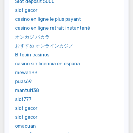
Slot deposit 5000
slot gacor
casino en ligne le plus payant
casino en ligne retrait instantané
オンカジ バカラ
おすすめ オンラインカジノ
Bitcoin casinos
casino sin licencia en españa
mewah99
puas69
mantul138
slot777
slot gacor
slot gacor
omacuan