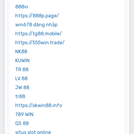
888vi
https://888p.page/
win678 đăng nhập
https://tg88.mobile/
https://555win.trade/
NK88
KUWIN
TR 88
LV 88
JW 88
tr88
https://okwin88.info
789 WIN
QS 88
situs slot online