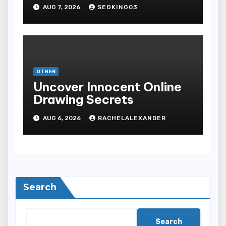
Bodoni Online
AUG 7, 2026
SEOKING03
Entertainment
OTHER
Uncover Innocent Online
Drawing Secrets
AUG 6, 2026
RACHELALEXANDER
Search
Search