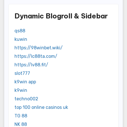
Dynamic Blogroll & Sidebar
qs88
kuwin
https://98winbet.wiki/
https://lc88ta.com/
https://lv88.fit/
slot777
k9win app
k9win
techno002
top 100 online casinos uk
TG 88
NK 88