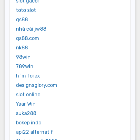
slot gacor
toto slot
qs88
nhà cái jw88
qs88.com
nk88
98win
789win
hfm forex
designsglory.com
slot online
Yaar Win
suka288
bokep indo
api22 alternatif