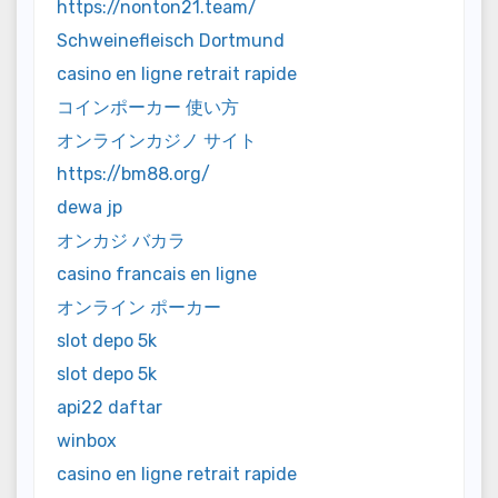
https://nonton21.team/
Schweinefleisch Dortmund
casino en ligne retrait rapide
コインポーカー 使い方
オンラインカジノ サイト
https://bm88.org/
dewa jp
オンカジ バカラ
casino francais en ligne
オンライン ポーカー
slot depo 5k
slot depo 5k
api22 daftar
winbox
casino en ligne retrait rapide