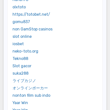
olxtoto
https://totobet.net/
gomu837
non GamStop casinos
slot online
iosbet
neko-toto.org
Tekno88
Slot gacor
suka288
ライブカジノ
オンラインポーカー
nonton film sub indo
Yaar Win