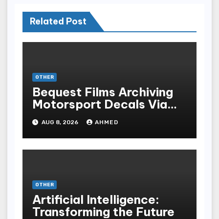
Related Post
OTHER
Bequest Films Archiving
Motorsport Decals Via
Ancient Vinyl Alchemy
AUG 8, 2026
AHMED
OTHER
Artificial Intelligence:
Transforming the Future