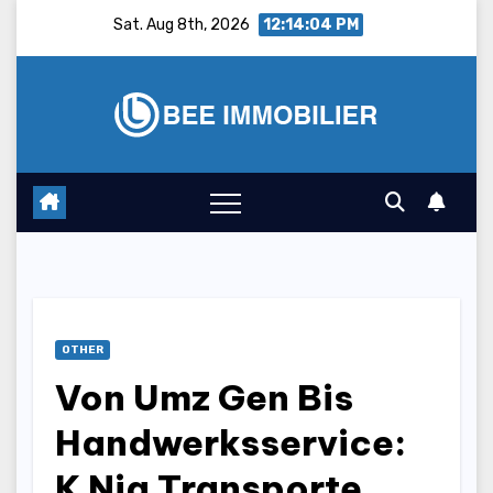
Skip
Sat. Aug 8th, 2026
12:14:05 PM
to
content
OTHER
Von Umz Gen Bis
Handwerksservice:
K Nig Transporte