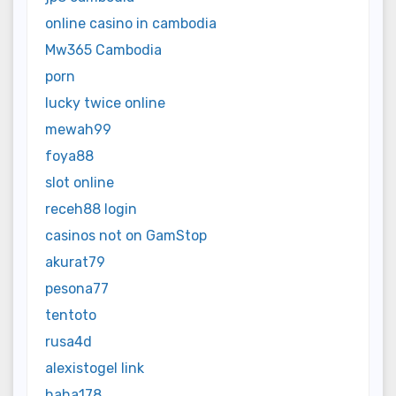
online casino in cambodia
Mw365 Cambodia
porn
lucky twice online
mewah99
foya88
slot online
receh88 login
casinos not on GamStop
akurat79
pesona77
tentoto
rusa4d
alexistogel link
haha178