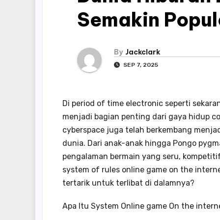
Semakin Popul
By
Jackclark
SEP 7, 2025
Di period of time electronic seperti sekar
menjadi bagian penting dari gaya hidup co
cyberspace juga telah berkembang menjadi
dunia. Dari anak-anak hingga Pongo pyg
pengalaman bermain yang seru, kompetiti
system of rules online game on the inter
tertarik untuk terlibat di dalamnya?
Apa Itu System Online game On the intern