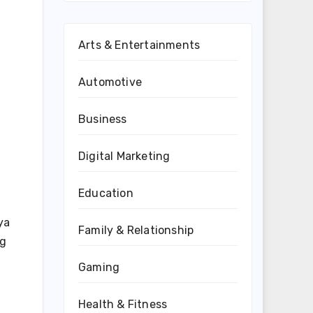
Arts & Entertainments
Automotive
Business
Digital Marketing
Education
ya
Family & Relationship
ng
Gaming
Health & Fitness