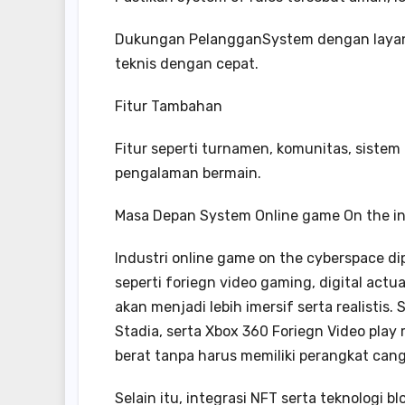
Dukungan PelangganSystem dengan layan
teknis dengan cepat.
Fitur Tambahan
Fitur seperti turnamen, komunitas, sistem
pengalaman bermain.
Masa Depan System Online game On the in
Industri online game on the cyberspace di
seperti foriegn video gaming, digital act
akan menjadi lebih imersif serta realistis
Stadia, serta Xbox 360 Foriegn Video pla
berat tanpa harus memiliki perangkat cang
Selain itu, integrasi NFT serta teknologi 