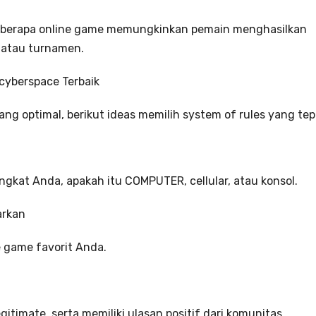
eberapa online game memungkinkan pemain menghasilkan
, atau turnamen.
cyberspace Terbaik
 optimal, berikut ideas memilih system of rules yang tep
kat Anda, apakah itu COMPUTER, cellular, atau konsol.
arkan
 game favorit Anda.
gitimate, serta memiliki ulasan positif dari komunitas.