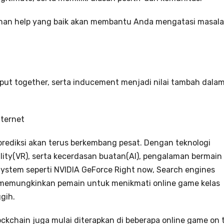
an help yang baik akan membantu Anda mengatasi masal
 put together, serta inducement menjadi nilai tambah dala
ternet
prediksi akan terus berkembang pesat. Dengan teknologi
uality(VR), serta kecerdasan buatan(AI), pengalaman bermain
. System seperti NVIDIA GeForce Right now, Search engines
y memungkinkan pemain untuk menikmati online game kelas
gih.
blockchain juga mulai diterapkan di beberapa online game on 