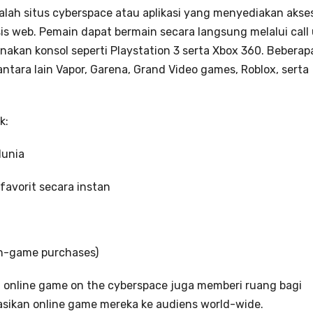
lah situs cyberspace atau aplikasi yang menyediakan akse
sis web. Pemain dapat bermain secara langsung melalui call 
kan konsol seperti Playstation 3 serta Xbox 360. Beberap
antara lain Vapor, Garena, Grand Video games, Roblox, serta
k:
dunia
avorit secara instan
in-game purchases)
 online game on the cyberspace juga memberi ruang bagi
ikan online game mereka ke audiens world-wide.