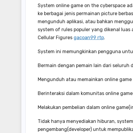
System online game on the cyberspace ada
ke berbagai jenis permainan picture berba
mengunduh aplikasi, atau bahkan mengguna
system of rules populer yang dikenal luas 
Cellular Figures
gacoan99 rtp
.
System ini memungkinkan pengguna untu
Bermain dengan pemain lain dari seluruh 
Mengunduh atau memainkan online game f
Berinteraksi dalam komunitas online game
Melakukan pembelian dalam online game(
Tidak hanya menyediakan hiburan, system
pengembang(developer) untuk mempublikas