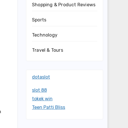
Shopping & Product Reviews
Sports
Technology
Travel & Tours
dotaslot
slot 88
tokek win
Teen Patti Bliss
n