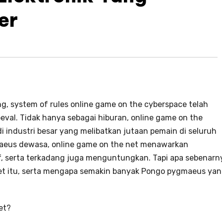
er
ang, system of rules online game on the cyberspace telah
eval. Tidak hanya sebagai hiburan, online game on the
 industri besar yang melibatkan jutaan pemain di seluruh
maeus dewasa, online game on the net menawarkan
f, serta terkadang juga menguntungkan. Tapi apa sebenarn
net itu, serta mengapa semakin banyak Pongo pygmaeus ya
et?