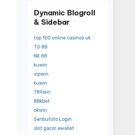
Dynamic Blogroll
& Sidebar
top 100 online casinos uk
TG 88
NK 88
kuwin
vipwin
kuwin
789win
88kbet
okwin
Seributoto Login
slot gacor ewallet