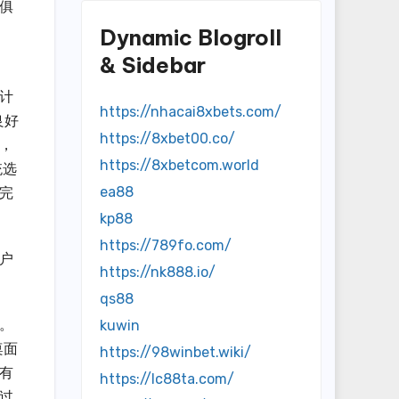
俱
Dynamic Blogroll
& Sidebar
的计
https://nhacai8xbets.com/
良好
https://8xbet00.co/
，
https://8xbetcom.world
统选
ea88
完
kp88
https://789fo.com/
用户
https://nk888.io/
qs88
理。
kuwin
桌面
https://98winbet.wiki/
有
https://lc88ta.com/
过