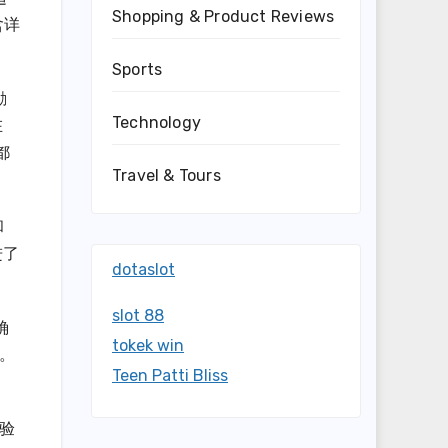
Shopping & Product Reviews
含详
Sports
励
Technology
在
都
Travel & Tours
和
进了
dotaslot
slot 88
确
tokek win
。
Teen Patti Bliss
体验