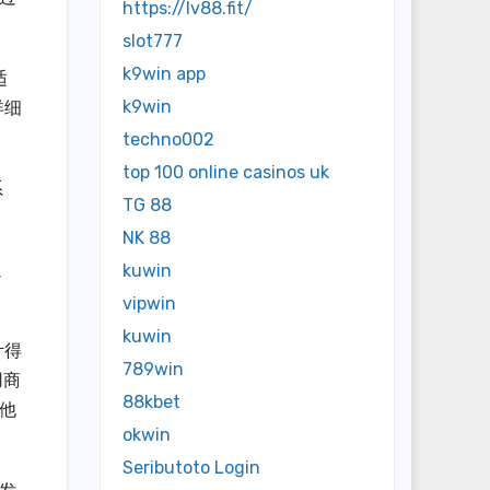
https://lv88.fit/
slot777
k9win app
适
k9win
详细
techno002
top 100 online casinos uk
系
TG 88
NK 88
通
kuwin
vipwin
kuwin
计得
789win
用商
88kbet
他
okwin
Seributoto Login