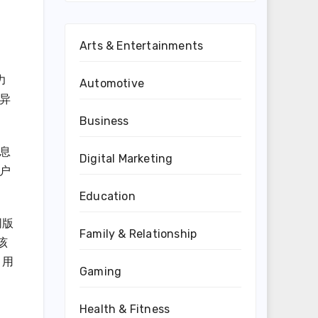
Arts & Entertainments
力
Automotive
异
Business
消息
Digital Marketing
用户
Education
同版
Family & Relationship
该
 用
Gaming
Health & Fitness