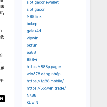
的发
slot gacor ewallet
和未
slot gacor
证码
M88 link
bokep
力
gelek4d
下载
vipwin
okfun
ea88
的
888vi
信、
https://888p.page/
人被
win678 đăng nhập
的平
https://tg88.mobile/
https://555win.trade/
NK88
KUWIN