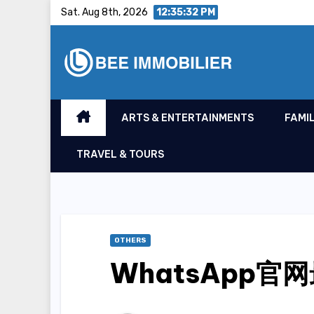
Skip
Sat. Aug 8th, 2026
12:35:33 PM
to
content
ARTS & ENTERTAINMENTS
FAMIL
TRAVEL & TOURS
OTHERS
WhatsApp