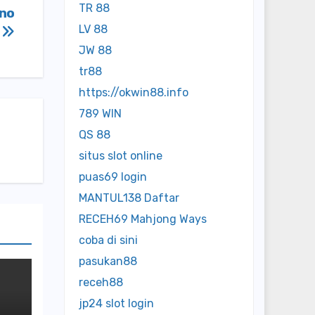
TR 88
ino
LV 88
s
JW 88
tr88
https://okwin88.info
789 WIN
QS 88
situs slot online
puas69 login
MANTUL138 Daftar
RECEH69 Mahjong Ways
coba di sini
pasukan88
receh88
jp24 slot login