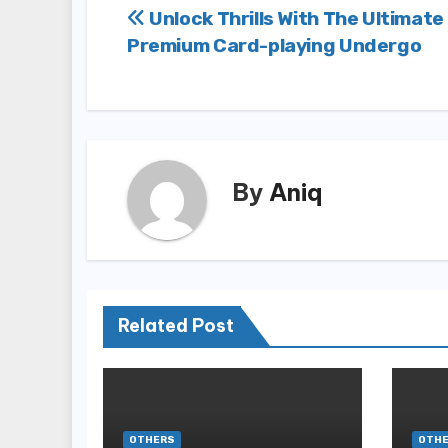
Post
Unlock Thrills With The Ultimate
Premium Card-playing Undergo
navigation
By
Aniq
Related Post
OTHERS
OTH