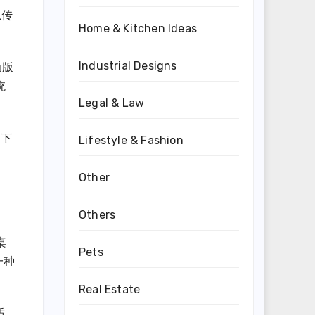
息传
Home & Kitchen Ideas
Industrial Designs
动版
统
Legal & Law
的下
Lifestyle & Fashion
Other
Others
桌
Pets
一种
Real Estate
适