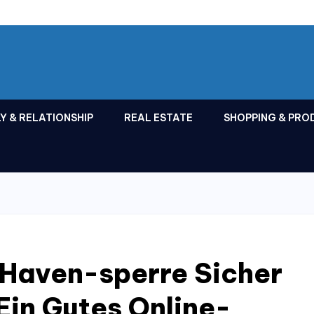
Y & RELATIONSHIP
REAL ESTATE
SHOPPING & PRO
 Haven-sperre Sicher
Ein Gutes Online-