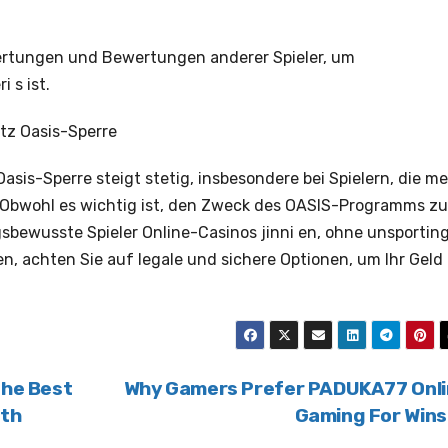
ertungen und Bewertungen anderer Spieler, um
 s ist.
z Oasis-Sperre
sis-Sperre steigt stetig, insbesondere bei Spielern, die m
n. Obwohl es wichtig ist, den Zweck des OASIS-Programms zu
sbewusste Spieler Online-Casinos jinni en, ohne unsportin
, achten Sie auf legale und sichere Optionen, um Ihr Geld
The Best
Why Gamers Prefer PADUKA77 Onl
ith
Gaming For Win