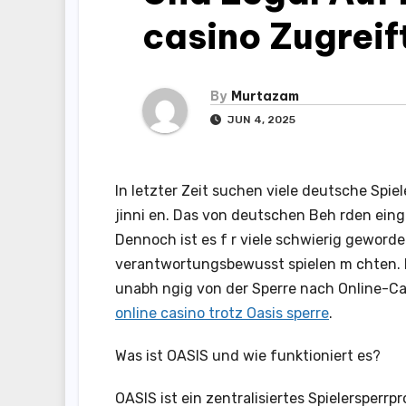
casino Zugreif
By
Murtazam
JUN 4, 2025
In letzter Zeit suchen viele deutsche Spie
jinni en. Das von deutschen Beh rden eing
Dennoch ist es f r viele schwierig geword
verantwortungsbewusst spielen m chten. I
unabh ngig von der Sperre nach Online-Ca
online casino trotz Oasis sperre
.
Was ist OASIS und wie funktioniert es?
OASIS ist ein zentralisiertes Spielersperrp