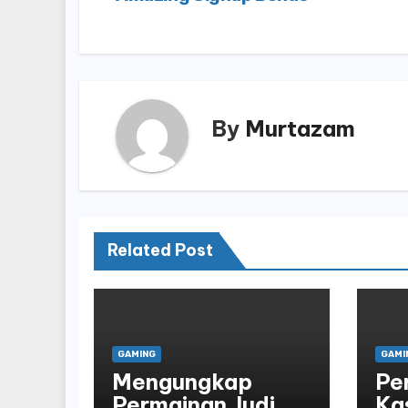
By
Murtazam
Related Post
GAMING
GAMI
Mengungkap
Pe
Permainan Judi
Ka