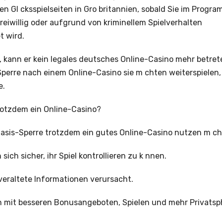
ten Gl cksspielseiten in Gro britannien, sobald Sie im Progr
freiwillig oder aufgrund von kriminellem Spielverhalten
t wird.
d, kann er kein legales deutsches Online-Casino mehr betret
Sperre nach einem Online-Casino sie m chten weiterspielen,
e.
trotzdem ein Online-Casino?
Oasis-Sperre trotzdem ein gutes Online-Casino nutzen m ch
 sich sicher, ihr Spiel kontrollieren zu k nnen.
veraltete Informationen verursacht.
n mit besseren Bonusangeboten, Spielen und mehr Privatsp