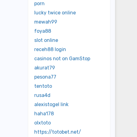
porn
lucky twice online
mewah99
foya88
slot online
receh88 login
casinos not on GamStop
akurat79
pesona77
tentoto
rusa4d
alexistogel link
haha178
olxtoto
https://totobet.net/