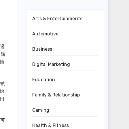
Arts & Entertainments
Automotive
透過
Business
。隨
績
Digital Marketing
Education
悉的
始
Family & Relationship
用
Gaming
，可
Health & Fitness