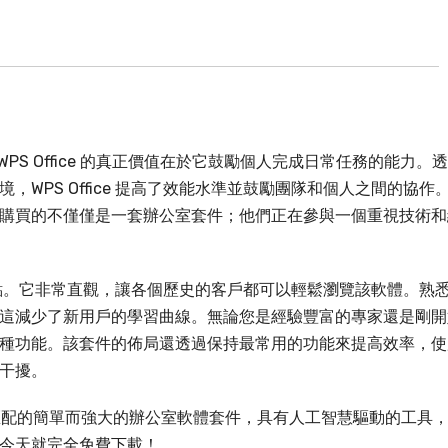
WPS Office 的真正價值在於它鼓勵個人完成日常任務的能力。
WPS Office 提高了效能水準並鼓勵團隊和個人之間的協作
購買的不僅僅是一套辦公室套件；他們正在參與一個重視技術和
出的特點。它非常直觀，讓各個歷史的客戶都可以輕鬆瀏覽該軟體。熟
這減少了新用戶的學習曲線。無論您是經驗豐富的專家還是剛開
種功能。該套件的佈局還透過保持最常用的功能來提高效率，使
干擾。
ce 相匹配的簡單而強大的辦公室軟體套件，具有人工智慧驅動的工具
今天就完全免費下載！