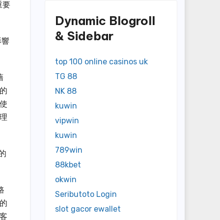
重要
Dynamic Blogroll
& Sidebar
影響
top 100 online casinos uk
TG 88
藉
的
NK 88
使
kuwin
理
vipwin
kuwin
789win
的
88kbet
okwin
路
Seributoto Login
的
slot gacor ewallet
客