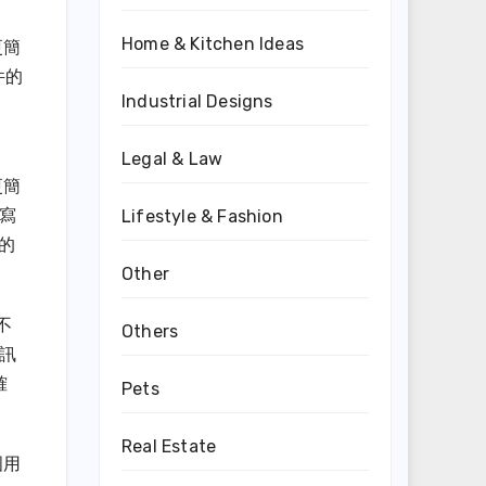
Home & Kitchen Ideas
更簡
件的
Industrial Designs
Legal & Law
更簡
寫
Lifestyle & Fashion
言的
Other
不
Others
訊
確
Pets
Real Estate
國用