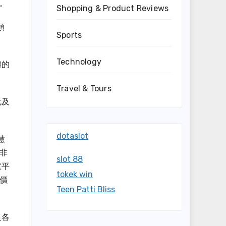
驗。
Shopping & Product Reviews
領
Sports
Technology
體的
Travel & Tours
危及
dotaslot
慧
非
slot 88
慧平
tokek win
價
Teen Patti Bliss
足各