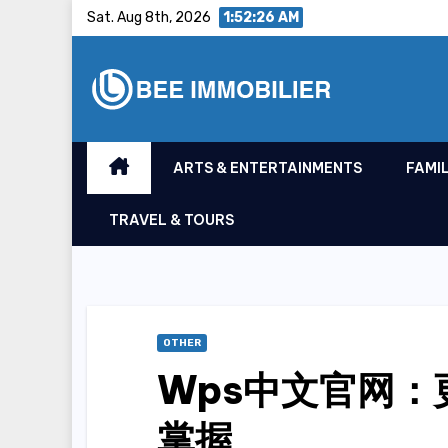
Skip
Sat. Aug 8th, 2026
1:52:27 AM
to
content
ARTS & ENTERTAINMENTS
FAMIL
TRAVEL & TOURS
OTHER
Wps中文官网
掌握