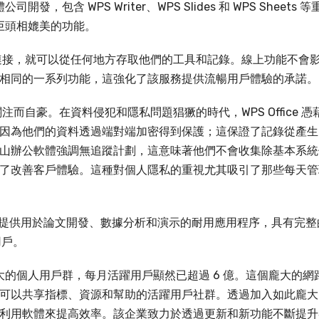
開發，包含 WPS Writer、WPS Slides 和 WPS Sheets 等
典型巨頭相媲美的功能。
有網路連接，就可以從任何地方存取他們的工具和記錄。線上功能不會
相同的一系列功能，這強化了該服務提供流暢用戶體驗的承諾。
的關注而自豪。在資料侵犯和隱私問題猖獗的時代，WPS Office 憑
因為他們的資料透過端對端加密得到保護；這保證了記錄從產生
山辦公軟體強調無追蹤計劃，這意味著他們不會收集除基本系統
了改善客戶體驗。這種對個人隱私的重視尤其吸引了那些每天管
提供用於論文開發、數據分析和演示的耐用應用程序，具有完整
用戶。
視其龐大的個人用戶群，每月活躍用戶顯然已超過 6 億。這個龐大的網
可以共享指標、資源和幫助的活躍用戶社群。透過加入如此龐大
利用軟體來提高效率。該企業致力於透過更新和新功能不斷提升