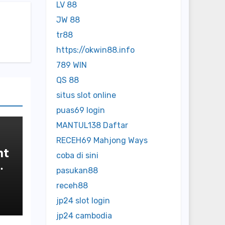
LV 88
JW 88
tr88
https://okwin88.info
789 WIN
QS 88
situs slot online
puas69 login
MANTUL138 Daftar
RECEH69 Mahjong Ways
nt
coba di sini
pasukan88
receh88
jp24 slot login
jp24 cambodia