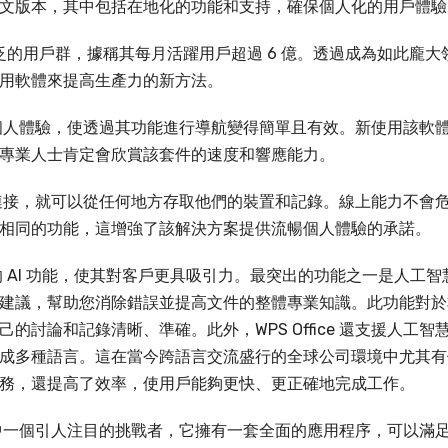
詳細中文版本，其中包括在地化的功能和支持，確保個人化的用戶體
視其廣泛的用戶群，據稱其每月活躍用戶超過 6 億。透過成為如此龐大
用軟體來提高生產力的新方法。
提高了個人體驗，使透過其功能進行導航變得簡單且有效。新使用該軟
專業人士肯定會欣賞該套件的速度和響應能力。
有網路連接，就可以從任何地方存取他們的裝置和記錄。線上能力不會
相同的功能，這增強了該解決方案提供流暢個人體驗的承諾。
尖端的 AI 功能，使其對客戶更具吸引力。最突出的功能之一是人工智
建議，幫助您消除錯誤並提高文件的整體專業知識。此功能對於
討論和記錄清晰、準確。此外，WPS Office 還支援人工智
成多種語言。這在當今跨語言交流盛行的全球公司環境中尤其有
務，還提高了效率，使用戶能夠更快、更正確地完成工作。
體行業中一個引人注目的挑戰者，它擁有一套全面的應用程序，可以滿