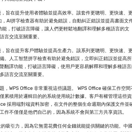
智慧效能，旨在提升使用者體驗並提高效率。該套件更聰明、更快速、
例如，AI拼字檢查器有助於避免錯誤，自動糾正錯誤並提高書面文
同文翻譯功能，打破語言障礙，讓人們更輕鬆地翻譯和理解多種語言的文
語言交流至關重要。
智慧效能，旨在提升客戶體驗並提高生產力。該系列更聰明、更快速、
備。人工智慧拼字檢查有助於避免錯誤，立即糾正錯誤並提高所
 AI 的同聲翻譯功能，打破語言障礙，使用戶更容易解釋和理解多種語
多語言交流至關重要。
 Office 非常重視這些議題。 WPS Office 確保工作空間
僅累積用於邏輯目的的系統使用統計數據。客戶有權管理這些資
ffice 採用端對端資料加密，在文件的整個生命週期內保護文件並
工作不僅僅是他們自己的，因為系統不會與第三方共享資訊。
具有很大的吸引力，因為它無需花費任何金錢就能提供關鍵的功能。中