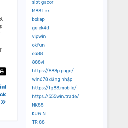
slot gacor
M88 link
以
bokep
解
gelek4d
來
vipwin
okfun
有
ea88
888vi
https://888p.page/
win678 đăng nhập
ial
https://tg88.mobile/
ack
https://555win.trade/
NK88
KUWIN
TR 88